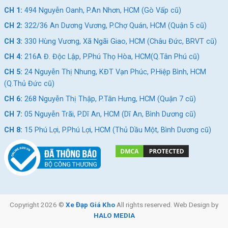
CH 1:
494 Nguyễn Oanh, P.An Nhơn, HCM (Gò Vấp cũ)
CH 2:
322/36 An Dương Vương, P.Chợ Quán, HCM (Quận 5 cũ)
CH 3:
330 Hùng Vương, Xã Ngãi Giao, HCM (Châu Đức, BRVT cũ)
CH 4:
216A Đ. Độc Lập, P.Phú Thọ Hòa, HCM(Q.Tân Phú cũ)
CH 5:
24 Nguyễn Thị Nhung, KĐT Vạn Phúc, P.Hiệp Bình, HCM
(Q.Thủ Đức cũ)
CH 6:
268 Nguyễn Thị Thập, P.Tân Hưng, HCM (Quận 7 cũ)
CH 7:
05 Nguyễn Trãi, P.Dĩ An, HCM (Dĩ An, Bình Dương cũ)
CH 8:
15 Phú Lợi, P.Phú Lợi, HCM (Thủ Dầu Một, Bình Dương cũ)
Copyright 2026 ©
Xe Đạp Giá Kho
All rights reserved. Web Design by
HALO MEDIA