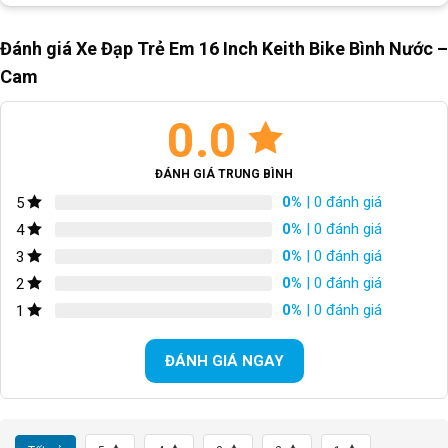
Block
"hinh-anh-dia-chi-chan-trang-san-pham"
not found
Đánh giá Xe Đạp Trẻ Em 16 Inch Keith Bike Bình Nước –
Cam
SKU:
16T13-C
0.0
ĐÁNH GIÁ TRUNG BÌNH
0%
| 0 đánh giá
5
0%
| 0 đánh giá
4
0%
| 0 đánh giá
3
0%
| 0 đánh giá
2
0%
| 0 đánh giá
1
ĐÁNH GIÁ NGAY