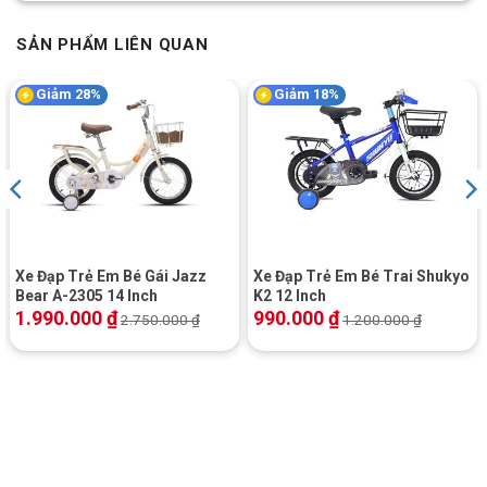
SẢN PHẨM LIÊN QUAN
Giảm 28%
Giảm 18%
Xe Đạp Trẻ Em Bé Gái Jazz
Xe Đạp Trẻ Em Bé Trai Shukyo
Bear A-2305 14 Inch
K2 12 Inch
1.990.000
₫
990.000
₫
2.750.000
₫
1.200.000
₫