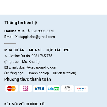
Thông tin liên hệ
Hotline Mua Lẻ:
028.9996.5775
Email:
Xedapgiakho@gmail.com
MUA DỰ ÁN – MUA SỈ – HỢP TÁC B2B
📞 Hotline Dự án: 0981.765.775
(Phụ trách: Ms. Khanh)
📧 Email:
duan@xedapgiakho.com
(Trường học – Doanh nghiệp – Dự án từ thiện)
Phương thức thanh toán
KẾT NỐI VỚI CHÚNG TÔI