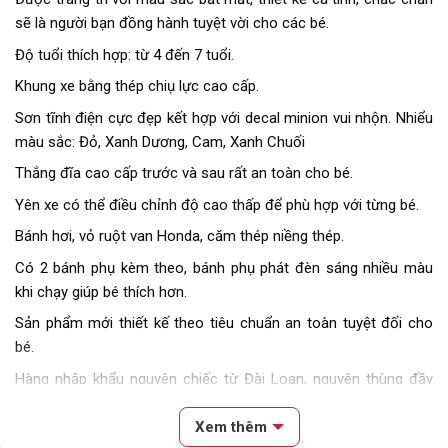
sẽ là người bạn đồng hành tuyệt vời cho các bé.
Độ tuổi thích hợp: từ 4 đến 7 tuổi.
Khung xe bằng thép chiụ lực cao cấp.
Sơn tĩnh điện cực đẹp kết hợp với decal minion vui nhộn. Nhiểu
màu sắc: Đỏ, Xanh Dương, Cam, Xanh Chuối
Thắng đĩa cao cấp trước và sau rất an toàn cho bé.
Yên xe có thể điều chỉnh độ cao thấp để phù hợp với từng bé.
Bánh hơi, vỏ ruột van Honda, căm thép niềng thép.
Có 2 bánh phụ kèm theo, bánh phụ phát đèn sáng nhiều màu
khi chạy giúp bé thích hơn.
Sản phẩm mới thiết kế theo tiêu chuẩn an toàn tuyệt đối cho
bé.
Hàng nhập khẩu nguyên chiếc từ Đài Loan, nguyên thùng đầy
đủ phụ kiện kèm theo xe, có hoá đơn chứng từ nhập khẩu rõ
ràng.
Xem thêm