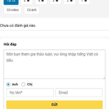
Tất cả
5
4
3
2
1
Có video
Có ảnh
Chưa có đánh giá nào.
Hỏi đáp
Anh
Chị
GỬI