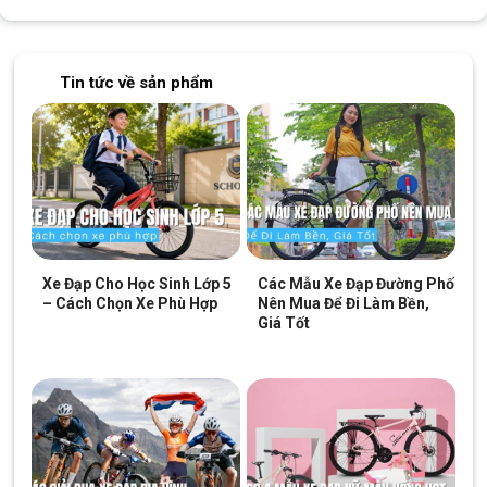
Tin tức về sản phẩm
bánh sau xe đạp có hỗ trợ bánh tập đi cho bé
Bánh xe sau
Xe Đạp Cho Học Sinh Lớp 5
Các Mẫu Xe Đạp Đường Phố
– Cách Chọn Xe Phù Hợp
Nên Mua Để Đi Làm Bền,
được thiết kế thêm 2 bánh hỗ trợ giúp bé thuận lợi trong việc di
Giá Tốt
chuyển thời gian đầu