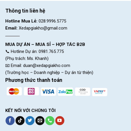
Block
"hinh-anh-dia-chi-chan-trang-san-pham"
not found
Thông tin liên hệ
Hotline Mua Lẻ:
028.9996.5775
Email:
Xedapgiakho@gmail.com
MUA DỰ ÁN – MUA SỈ – HỢP TÁC B2B
📞 Hotline Dự án: 0981.765.775
(Phụ trách: Ms. Khanh)
📧 Email:
duan@xedapgiakho.com
(Trường học – Doanh nghiệp – Dự án từ thiện)
Phương thức thanh toán
KẾT NỐI VỚI CHÚNG TÔI