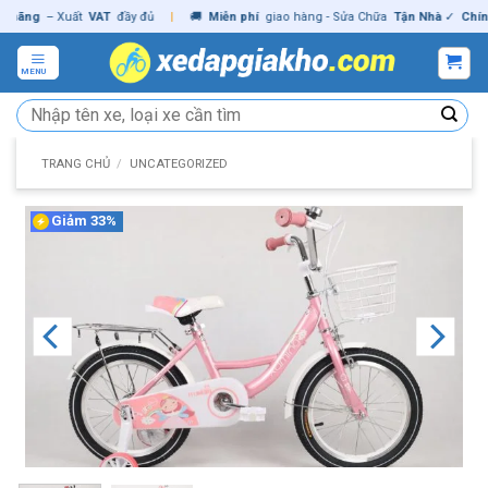
Skip
ng
– Xuất
VAT
đầy đủ
|
🚚
Miễn phí
giao hàng - Sửa Chữa
Tận Nhà
✓
Chính hã
to
content
MENU
Tìm
kiếm:
TRANG CHỦ
/
UNCATEGORIZED
Giảm 33%