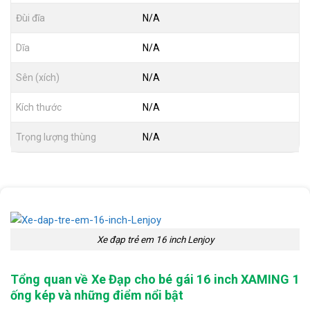
Đùi đĩa
N/A
Dĩa
N/A
Sên (xích)
N/A
Kích thước
N/A
Trọng lượng thùng
N/A
Xe đạp trẻ em 16 inch Lenjoy
Tổng quan về Xe Đạp cho bé gái 16 inch XAMING 1
ống kép và những điểm nổi bật