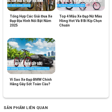
Tổng Hợp Các Giải Đua Xe
Top 4 Mẫu Xe Đạp Nữ Màu
Đạp Địa Hình Nổi Bật Năm
Hồng Hot Và 8 Bí Kíp Chọn
2025
Chuẩn
miếng bảo vệ sên giúp đảm bảo an toàn cho bé
Miếng bào vệ sên
được làm từ chất liệu nhựa cao cấp, chống hao mòn, tạo độ
dẻo dai. Giúp các bé sử dụng sản phẩm Xe đạp trẻ em 16 inch
Vì Sao Xe Đạp BMW Chính
Lenjoy an toàn hơn.
Hãng Gây Sốt Toàn Cầu?
SẢN PHẨM LIÊN QUAN