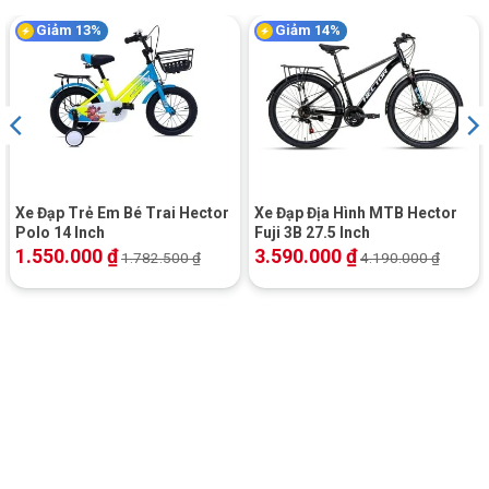
Giảm 13%
Giảm 14%
Xe Đạp Trẻ Em Bé Trai Hector
Xe Đạp Địa Hình MTB Hector
yên xe đạp trẻ em 16 inch Lenjoy
Polo 14 Inch
Fuji 3B 27.5 Inch
1.550.000
₫
3.590.000
₫
1.782.500
₫
4.190.000
₫
Yên xe
Làm bằng vải da có bọc miếng mút dày mềm êm ái bên trong,
tạo sự thích thú cho bé khi ngồi lên xe và vui chơi trong khoảng
thời gian dài mà không cảm thấy mỏi hay buồn chán khi sử
dụng.
Thông số Kỹ Thuật
Đang cập nhật