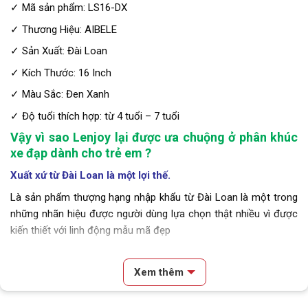
✓ Mã sản phẩm: LS16-DX
✓ Thương Hiệu: AIBELE
✓ Sản Xuất: Đài Loan
✓ Kích Thước: 16 Inch
✓ Màu Sắc: Đen Xanh
✓ Độ tuổi thích hợp: từ 4 tuổi – 7 tuổi
Vậy vì sao Lenjoy lại được ưa chuộng ở phân khúc
xe đạp dành cho trẻ em ?
Xuất xứ từ Đài Loan là một lợi thế.
Là sản phẩm thượng hạng nhập khẩu từ Đài Loan là một trong
những nhãn hiệu được người dùng lựa chọn thật nhiều vì được
kiến thiết với linh động mẫu mã đẹp
Xe đạp trẻ em 16 inch Lenjoy là một trong những dòng xe đạp
dành cho trẻ em được yêu thích nhất hiện nay về thiết kế đẹp
Xem thêm
mắt nhưng đường nét cực kỳ đơn giản, tạo cảm giác chắc
chắn, an toàn cho bé.
Nội dung chính