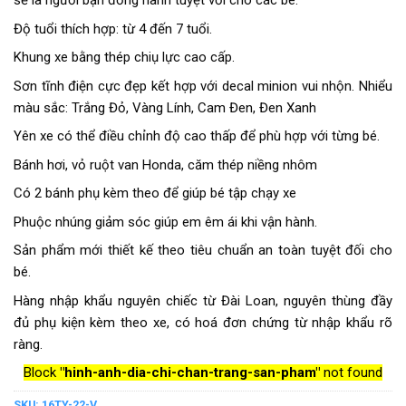
sẽ là người bạn đồng hành tuyệt vời cho các bé.
Độ tuổi thích hợp: từ 4 đến 7 tuổi.
Khung xe bằng thép chiụ lực cao cấp.
Sơn tĩnh điện cực đẹp kết hợp với decal minion vui nhộn. Nhiểu
màu sắc: Trắng Đỏ, Vàng Lính, Cam Đen, Đen Xanh
Yên xe có thể điều chỉnh độ cao thấp để phù hợp với từng bé.
Bánh hơi, vỏ ruột van Honda, căm thép niềng nhôm
Có 2 bánh phụ kèm theo để giúp bé tập chạy xe
Phuộc nhúng giảm sóc giúp em êm ái khi vận hành.
Sản phẩm mới thiết kế theo tiêu chuẩn an toàn tuyệt đối cho
bé.
Hàng nhập khẩu nguyên chiếc từ Đài Loan, nguyên thùng đầy
đủ phụ kiện kèm theo xe, có hoá đơn chứng từ nhập khẩu rõ
ràng.
Block
"hinh-anh-dia-chi-chan-trang-san-pham"
not found
SKU:
16TY-22-V