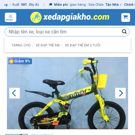
Skip
– Xuất
VAT
đầy đủ
|
🚚
Miễn phí
giao hàng - Sửa Chữa
Tận Nhà
✓
Chính hãng
to
content
MENU
Tìm
kiếm:
TRANG CHỦ
/
XE ĐẠP TRẺ EM
/
XE ĐẠP TRẺ EM 5 TUỔI
Giảm 9%