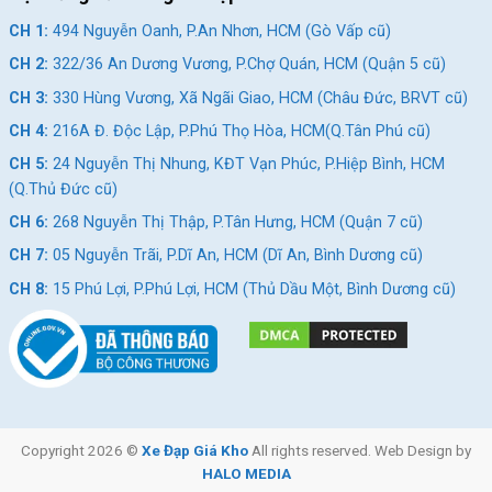
CH 1:
494 Nguyễn Oanh, P.An Nhơn, HCM (Gò Vấp cũ)
CH 2:
322/36 An Dương Vương, P.Chợ Quán, HCM (Quận 5 cũ)
CH 3:
330 Hùng Vương, Xã Ngãi Giao, HCM (Châu Đức, BRVT cũ)
CH 4:
216A Đ. Độc Lập, P.Phú Thọ Hòa, HCM(Q.Tân Phú cũ)
CH 5:
24 Nguyễn Thị Nhung, KĐT Vạn Phúc, P.Hiệp Bình, HCM
(Q.Thủ Đức cũ)
CH 6:
268 Nguyễn Thị Thập, P.Tân Hưng, HCM (Quận 7 cũ)
CH 7:
05 Nguyễn Trãi, P.Dĩ An, HCM (Dĩ An, Bình Dương cũ)
CH 8:
15 Phú Lợi, P.Phú Lợi, HCM (Thủ Dầu Một, Bình Dương cũ)
Copyright 2026 ©
Xe Đạp Giá Kho
All rights reserved. Web Design by
HALO MEDIA