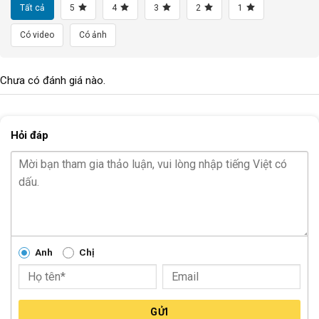
Tất cả
5
4
3
2
1
Có video
Có ảnh
Chưa có đánh giá nào.
Hỏi đáp
Anh
Chị
GỬI