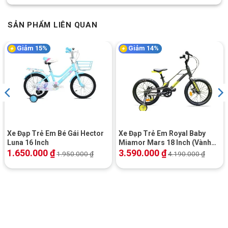
SẢN PHẨM LIÊN QUAN
Giảm 15%
Giảm 14%
Xe Đạp Trẻ Em Bé Gái Hector
Xe Đạp Trẻ Em Royal Baby
Luna 16 Inch
Miamor Mars 18 Inch (Vành
Tăm)
1.650.000
₫
3.590.000
₫
1.950.000
₫
4.190.000
₫