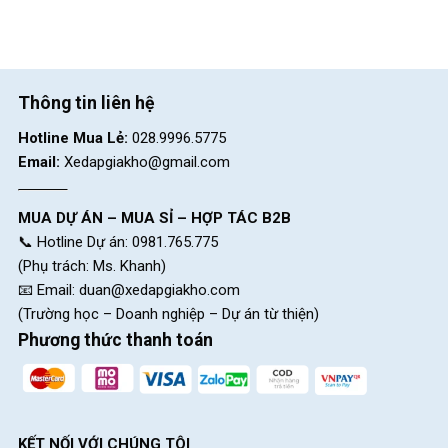
Thông tin liên hệ
Hotline Mua Lẻ:
028.9996.5775
Email:
Xedapgiakho@gmail.com
MUA DỰ ÁN – MUA SỈ – HỢP TÁC B2B
📞 Hotline Dự án: 0981.765.775
(Phụ trách: Ms. Khanh)
📧 Email:
duan@xedapgiakho.com
(Trường học – Doanh nghiệp – Dự án từ thiện)
Phương thức thanh toán
KẾT NỐI VỚI CHÚNG TÔI