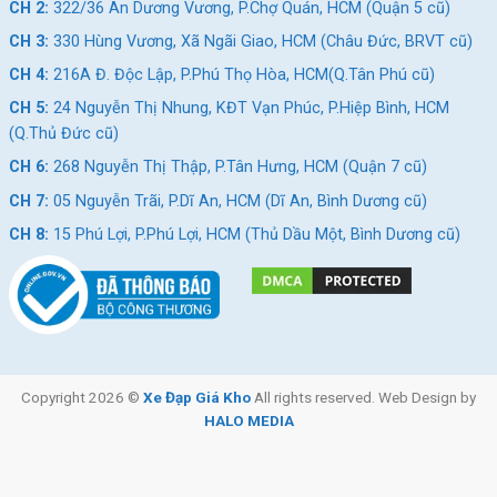
CH 2:
322/36 An Dương Vương, P.Chợ Quán, HCM (Quận 5 cũ)
CH 3:
330 Hùng Vương, Xã Ngãi Giao, HCM (Châu Đức, BRVT cũ)
CH 4:
216A Đ. Độc Lập, P.Phú Thọ Hòa, HCM(Q.Tân Phú cũ)
CH 5:
24 Nguyễn Thị Nhung, KĐT Vạn Phúc, P.Hiệp Bình, HCM
(Q.Thủ Đức cũ)
CH 6:
268 Nguyễn Thị Thập, P.Tân Hưng, HCM (Quận 7 cũ)
CH 7:
05 Nguyễn Trãi, P.Dĩ An, HCM (Dĩ An, Bình Dương cũ)
CH 8:
15 Phú Lợi, P.Phú Lợi, HCM (Thủ Dầu Một, Bình Dương cũ)
Copyright 2026 ©
Xe Đạp Giá Kho
All rights reserved. Web Design by
HALO MEDIA