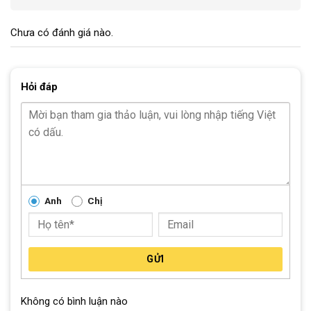
Chưa có đánh giá nào.
Hỏi đáp
Anh
Chị
GỬI
[table id=126 /]
Block
"hinh-anh-dia-chi-chan-trang-san-pham"
not found
Không có bình luận nào
SKU:
20G3-HN