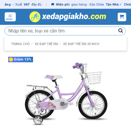
Skip
ãng
– Xuất
VAT
đầy đủ
|
🚚
Miễn phí
giao hàng - Sửa Chữa
Tận Nhà
✓
Chính h
to
content
MENU
Tìm
kiếm:
TRANG CHỦ
/
XE ĐẠP TRẺ EM
/
XE ĐẠP TRẺ EM 20 INCH
Giảm 13%