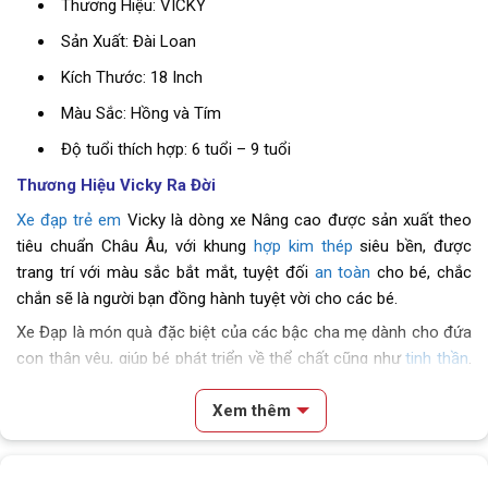
Thương Hiệu: VICKY
Sản Xuất: Đài Loan
Kích Thước: 18 Inch
Màu Sắc: Hồng và Tím
Độ tuổi thích hợp: 6 tuổi – 9 tuổi
Thương Hiệu Vicky Ra Đời
Xe đạp trẻ em
Vicky là dòng xe Nâng cao được sản xuất theo
tiêu chuẩn Châu Âu, với khung
hợp kim thép
siêu bền, được
trang trí với màu sắc bắt mắt, tuyệt đối
an toàn
cho bé, chắc
chắn sẽ là người bạn đồng hành tuyệt vời cho các bé.
Xe Đạp là món quà đặc biệt của các bậc cha mẹ dành cho đứa
con thân yêu, giúp bé phát triển về thể chất cũng như
tinh thần
.
Hơn nữa, cho bé chạy xe chính là cách tạo cho bé có trách
Xem thêm
nhiệm từ nhỏ và học cách tự lập.
Xe Đạp Trẻ Em Bé Gái 18 Inch Vicky VG18 Đáng
Nội dung chính
Yêu