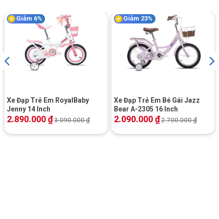
Giảm 6%
Giảm 23%
Xe Đạp Trẻ Em RoyalBaby
Xe Đạp Trẻ Em Bé Gái Jazz
Jenny 14 Inch
Bear A-2305 16 Inch
2.890.000
₫
2.090.000
₫
3.090.000
₫
2.700.000
₫