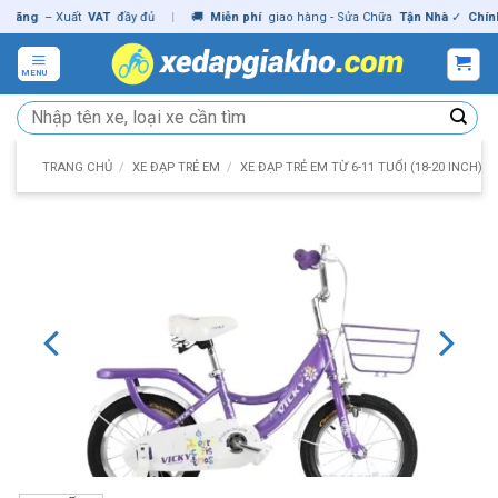
Skip
ng
– Xuất
VAT
đầy đủ
|
🚚
Miễn phí
giao hàng - Sửa Chữa
Tận Nhà
✓
Chính hã
to
content
MENU
Tìm
kiếm:
TRANG CHỦ
/
XE ĐẠP TRẺ EM
/
XE ĐẠP TRẺ EM TỪ 6-11 TUỔI (18-20 INCH)