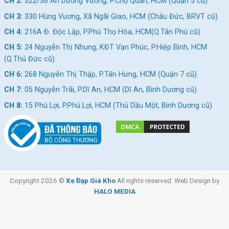
CH 2:
322/36 An Dương Vương, P.Chợ Quán, HCM (Quận 5 cũ)
CH 3:
330 Hùng Vương, Xã Ngãi Giao, HCM (Châu Đức, BRVT cũ)
CH 4:
216A Đ. Độc Lập, P.Phú Thọ Hòa, HCM(Q.Tân Phú cũ)
CH 5:
24 Nguyễn Thị Nhung, KĐT Vạn Phúc, P.Hiệp Bình, HCM
(Q.Thủ Đức cũ)
CH 6:
268 Nguyễn Thị Thập, P.Tân Hưng, HCM (Quận 7 cũ)
CH 7:
05 Nguyễn Trãi, P.Dĩ An, HCM (Dĩ An, Bình Dương cũ)
CH 8:
15 Phú Lợi, P.Phú Lợi, HCM (Thủ Dầu Một, Bình Dương cũ)
Copyright 2026 ©
Xe Đạp Giá Kho
All rights reserved. Web Design by
HALO MEDIA