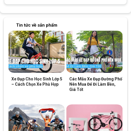
Baga
Hợp kim thép liền khung
Phanh trước
Phanh V cao su
Tin tức về sản phẩm
Phanh sau
Phanh đùm
Vành xe
Vành hợp kim nhôm
Lốp
18×2.125
Xe Đạp Trẻ Em Bé Gái 18 Inch Vicky VG18 Chính Hãng
Xe Đạp Cho Học Sinh Lớp 5
Các Mẫu Xe Đạp Đường Phố
Xe Đạp Giá Kho
hiện nay là cơ sở cung cấp các sản phẩm xe
– Cách Chọn Xe Phù Hợp
Nên Mua Để Đi Làm Bền,
Giá Tốt
đạp Vicky nhập khẩu chính hãng từ Đài Loan vô cùng uy tín tại
Tp. Hồ Chí Minh
. Tất cả các sản phẩm của chúng tôi trước khi
đến tay khách hàng đều được kiểm tra kỹ lưỡng. Xe Đạp Giá
Kho tự hào lấy chất lượng sản phẩm làm giá trị thương hiệu.
Xe Đạp Trẻ Em 18 Inch Vicky VG18 hiện đang được bày bán tại
tất cả các chi nhánh của Xe Đạp Giá Kho với mức giá vô cùng