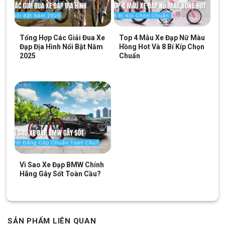
hấp dẫn. Còn chần chờ gì nữa mà không liên hệ ngay với chúng
tôi qua hotline:
028.9996.5775
để được tư vấn sớm nhất nhé!
Tổng Hợp Các Giải Đua Xe
Top 4 Mẫu Xe Đạp Nữ Màu
Đạp Địa Hình Nổi Bật Năm
Hồng Hot Và 8 Bí Kíp Chọn
2025
Chuẩn
SKU:
VG18
Vì Sao Xe Đạp BMW Chính
Hãng Gây Sốt Toàn Cầu?
SẢN PHẨM LIÊN QUAN