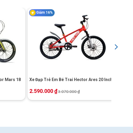
Giảm 16%
+
or Mars 18
Xe Đạp Trẻ Em Bé Trai Hector Ares 20 Inch
2.590.000
₫
3.070.000
₫