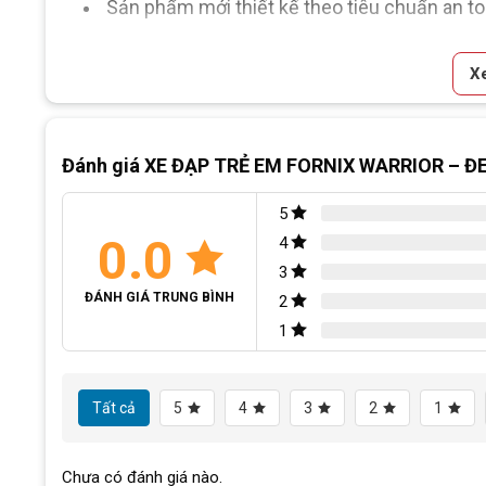
Sản phẩm mới thiết kế theo tiêu chuẩn an to
Hàng nhập khẩu nguyên chiếc từ Đài Loan,
X
đơn chứng từ nhập khẩu rõ ràng.
Block
"hinh-anh-dia-chi-c
SKU:
Wr20-DL
Đánh giá XE ĐẠP TRẺ EM FORNIX WARRIOR – Đ
Thẻ:
Xe đạp trẻ em 10 tuổi
5
0.0
4
3
ĐÁNH GIÁ TRUNG BÌNH
2
1
Tất cả
5
4
3
2
1
Chưa có đánh giá nào.