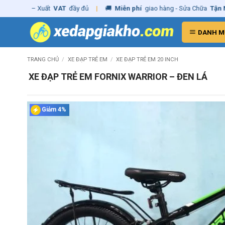
Skip
ãng
– Xuất
VAT
đầy đủ
|
🚚
Miễn phí
giao hàng - Sửa Chữa
Tận Nhà
✓
to
content
DANH M
TRANG CHỦ
/
XE ĐẠP TRẺ EM
/
XE ĐẠP TRẺ EM 20 INCH
XE ĐẠP TRẺ EM FORNIX WARRIOR – ĐEN LÁ
Giảm 4%