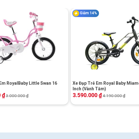
Giảm 14%
+
Em RoyalBaby Little Swan 16
Xe Đạp Trẻ Em Royal Baby Miam
Inch (Vành Tăm)
0
₫
3.590.000
₫
3.000.000
₫
4.190.000
₫