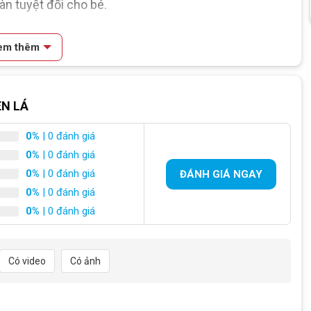
àn tuyệt đối cho bé.
 nguyên thùng đầy đủ phụ kiện kèm theo xe, có hoá
em thêm
han-trang-san-pham"
not found
EN LÁ
0%
| 0 đánh giá
0%
| 0 đánh giá
0%
| 0 đánh giá
ĐÁNH GIÁ NGAY
0%
| 0 đánh giá
0%
| 0 đánh giá
Có video
Có ảnh