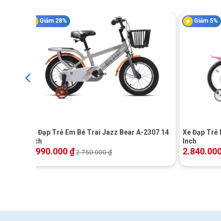
Giảm 28%
Giảm 5%
+
+
ch
Xe Đạp Trẻ Em Bé Trai Jazz Bear A-2307 14
Xe Đạp Trẻ 
Inch
Inch
1.990.000
₫
2.840.00
2.750.000
₫