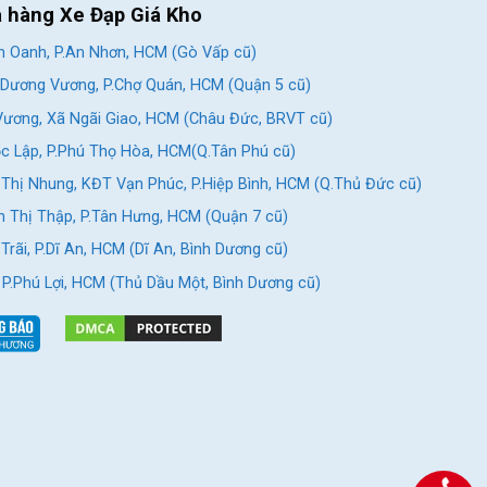
a hàng Xe Đạp Giá Kho
 Oanh, P.An Nhơn, HCM (Gò Vấp cũ)
Dương Vương, P.Chợ Quán, HCM (Quận 5 cũ)
ương, Xã Ngãi Giao, HCM (Châu Đức, BRVT cũ)
c Lập, P.Phú Thọ Hòa, HCM(Q.Tân Phú cũ)
Thị Nhung, KĐT Vạn Phúc, P.Hiệp Bình, HCM (Q.Thủ Đức cũ)
 Thị Thập, P.Tân Hưng, HCM (Quận 7 cũ)
rãi, P.Dĩ An, HCM (Dĩ An, Bình Dương cũ)
, P.Phú Lợi, HCM (Thủ Dầu Một, Bình Dương cũ)