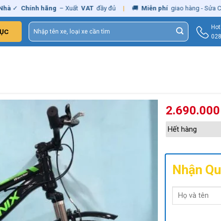
Chính hãng
– Xuất
VAT
đầy đủ
|
🚚
Miễn phí
giao hàng - Sửa Chữa
T
Tìm
Hot
ỤC
kiếm:
028
2.690.00
Hết hàng
Nhận Qu