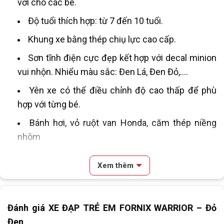
vời cho các bé.
Độ tuổi thích hợp: từ 7 đến 10 tuổi.
Khung xe bằng thép chiụ lực cao cấp.
Sơn tĩnh điện cực đẹp kết hợp với decal minion
vui nhộn. Nhiểu màu sắc: Đen Lá, Đen Đỏ,….
Yên xe có thể điều chỉnh độ cao thấp để phù
hợp với từng bé.
Bánh hơi, vỏ ruột van Honda, căm thép niềng
nhôm
Xe được trang bị thắng dĩa an toàn cho bé.
Xem thêm
Phuộc nhúng giảm sóc giúp em êm ái khi vận
hành.
Sản phẩm mới thiết kế theo tiêu chuẩn an toàn
Đánh giá XE ĐẠP TRẺ EM FORNIX WARRIOR – Đỏ
tuyệt đối cho bé.
Đen