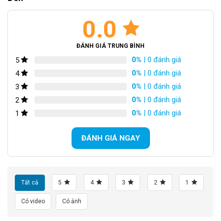
Hàng nhập khẩu nguyên chiếc từ Đài Loan,
0.0
nguyên thùng đầy đủ phụ kiện kèm theo xe, có
hoá đơn chứng từ nhập khẩu rõ ràng.
ĐÁNH GIÁ TRUNG BÌNH
[table id=198 /]
0%
| 0 đánh giá
5
Block
"hinh-anh-dia-chi-chan-trang-san-pham"
not found
0%
| 0 đánh giá
4
0%
| 0 đánh giá
3
SKU:
Wr20-Dd
0%
| 0 đánh giá
2
Thẻ:
Xe đạp trẻ em 10 tuổi
0%
| 0 đánh giá
1
ĐÁNH GIÁ NGAY
Tất cả
5
4
3
2
1
Có video
Có ảnh