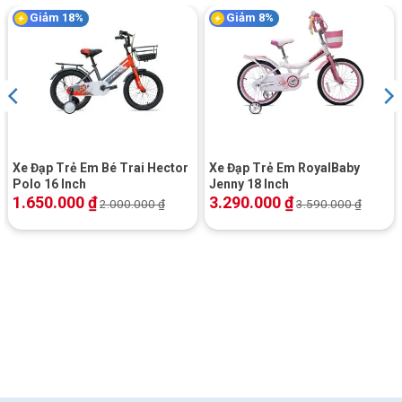
Giảm 18%
Giảm 8%
Xe Đạp Trẻ Em Bé Trai Hector
Xe Đạp Trẻ Em RoyalBaby
Polo 16 Inch
Jenny 18 Inch
1.650.000
₫
3.290.000
₫
2.000.000
₫
3.590.000
₫