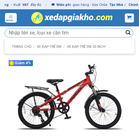
Skip
g
– Xuất
VAT
đầy đủ
|
🚚
Miễn phí
giao hàng - Sửa Chữa
Tận Nhà
✓
Chính hãn
to
content
MENU
Tìm
kiếm:
TRANG CHỦ
/
XE ĐẠP TRẺ EM
/
XE ĐẠP TRẺ EM 20 INCH
Giảm 4%