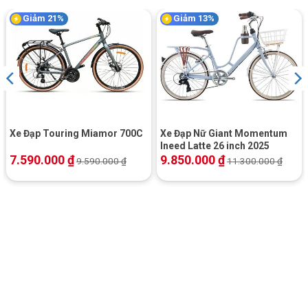
Giảm 21%
Giảm 13%
Xe Đạp Touring Miamor 700C
Xe Đạp Nữ Giant Momentum
Ineed Latte 26 inch 2025
7.590.000
₫
9.850.000
₫
9.590.000
₫
11.300.000
₫
Diện mạo Xe Đạp Trẻ Em LANQ FD 41 14 Inch Cao Cấp
Khung xe dày dặn và thiết kế lạ mắt
Xe Đạp Trẻ Em LANQ FD 41 14 Inch
sở hữu khung sườn hợp
kim nhôm bản to rất chắc chắn và bền bỉ, được đúc nguyên
khối và thiết kế dây âm sườn nên xe chịu dược tải trọng khá
cao nhưng vẫn thẩm mỹ và an toàn cho bé.
Các khớp xe nối với nhau được mài nhẵn bóng không lộ đường