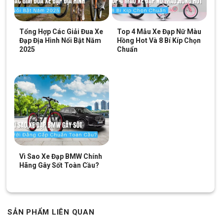
xe đạp đâu nha, các bé bây giờ cũng rất thích thể hiện cá tính
và sở thích của mình thông qua việc tự chọn xe có màu sắc và
Tổng Hợp Các Giải Đua Xe
Top 4 Mẫu Xe Đạp Nữ Màu
thiết kế mà bé thích.
Đạp Địa Hình Nổi Bật Năm
Hồng Hot Và 8 Bí Kíp Chọn
Hiểu được tâm lý của các bé nên các kỹ sư Đài Loan đã thiết kế
2025
Chuẩn
dòng
Xe Đạp Trẻ Em LANQ FD 41 14 Inch
để các bé có thể
đi “cháy phố” cùng bố mẹ hay tham gia hoạt động ngoài trời, tụ
họp cùng bạn bè,..
Có thể thấy, thiết kế xe dạng thể thao, mang vẻ đẹp độc đáo,
các chi tiết kết hợp với nhau tạo nên cấu hình xe mạnh mẽ vượt
bậc tưởng chừng thiết kế chỉ có ở xe đạp thể thao người lớn. Xe
cực kì phù hợp với các bé trai có độ tuổi từ 3-4 tuổi, năng động,
hứng thú với các hoạt động thể thao.
Vì Sao Xe Đạp BMW Chính
Xe Đạp Trẻ Em LANQ FD 41 14 Inch
có nhiều phiên bản màu
Hãng Gây Sốt Toàn Cầu?
sắc nhưng phải công nhận màu sắc nào thì xe cũng có thể toát
lên vẻ đẹp sang trọng và “trendy thể thao”.
SẢN PHẨM LIÊN QUAN