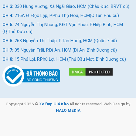
Phuộc Xe Đạp Trẻ Em LANQ FD 41 14 Inch Cao Cấp
CH 3:
330 Hùng Vương, Xã Ngãi Giao, HCM (Châu Đức, BRVT cũ)
CH 4:
216A Đ. Độc Lập, P.Phú Thọ Hòa, HCM(Q.Tân Phú cũ)
Thoải mái bẻ lái với tay lái hợp kim thép
CH 5:
24 Nguyễn Thị Nhung, KĐT Vạn Phúc, P.Hiệp Bình, HCM
Xe Đạp Trẻ Em LANQ FD 41 14 Inch
được thiết kế theo dáng
(Q.Thủ Đức cũ)
cổ phù hợp với sải tay của trẻ. Kết hợp với chất liệu thép rắn
CH 6:
268 Nguyễn Thị Thập, P.Tân Hưng, HCM (Quận 7 cũ)
chắc, phủ bên ngoài là lớp sơn tĩnh điện cao cấp, giúp xe sáng
bóng hơn và bền đẹp trước tác động của thời gian.
CH 7:
05 Nguyễn Trãi, P.Dĩ An, HCM (Dĩ An, Bình Dương cũ)
Tay cầm lái cao su chống trơn trượt, đuôi tay cầm hỗ trợ thêm
CH 8:
15 Phú Lợi, P.Phú Lợi, HCM (Thủ Dầu Một, Bình Dương cũ)
đỡ tay cho bé giúp bé đỡ mỏi khi chạy.Hai tay lái có các rợn
sóng khi bé nắm vào tay lái được vừa vặn và thoải mái.
Copyright 2026 ©
Xe Đạp Giá Kho
All rights reserved. Web Design by
HALO MEDIA