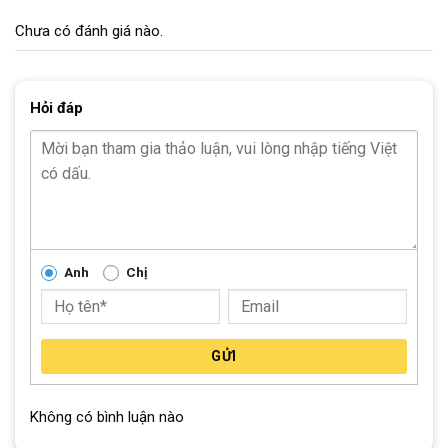
N/A
(Gạt líp)
Chưa có đánh giá nào.
Đùi đĩa
Hợp kim thép
Líp sau
N/A
Hỏi đáp
Xích:
N/A
Đùm xe
N/A
Vành xe
Hợp kim thép
Anh
Chị
Lốp:
Lốp XJ 14×2.125
Khối lượng
9KG
thùng
GỬI
Trọng lượng xe
Không có bình luận nào
LANQ – Thương Hiệu Xe Đạp Trẻ Em Nổi Tiếng