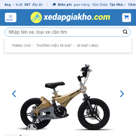
Skip
ng
– Xuất
VAT
đầy đủ
|
🚚
Miễn phí
giao hàng - Sửa Chữa
Tận Nhà
✓
Chính hã
to
content
MENU
Tìm
kiếm:
TRANG CHỦ
/
THƯƠNG HIỆU XE ĐẠP
/
XE ĐẠP LANQ