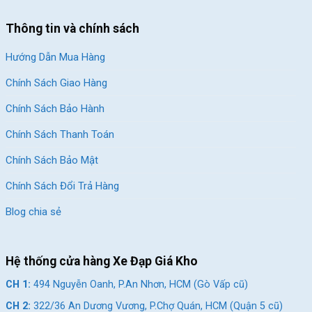
Xe được trang bị thêm phuộc nhưng nằm ở phía sau giúp xe
giảm xóc
khi bé đi vào những con đường gồ ghề nhiều sỏi đá.
Thông tin và chính sách
Phuộc lò xo sử dùng nhiều ở dòng xe đạp thể thao, xe đạp địa
Hướng Dẫn Mua Hàng
hình nay trang bị cả xe đạp trẻ em nên giúp các bé tự tin chạy
trên mọi dạng địa hình và tham ga các hành trình ngoài trời
Chính Sách Giao Hàng
cùng bố mẹ và bạn bè.
Chính Sách Bảo Hành
Chính Sách Thanh Toán
Chính Sách Bảo Mật
Chính Sách Đổi Trả Hàng
Blog chia sẻ
Hệ thống cửa hàng Xe Đạp Giá Kho
CH 1:
494 Nguyễn Oanh, P.An Nhơn, HCM (Gò Vấp cũ)
CH 2:
322/36 An Dương Vương, P.Chợ Quán, HCM (Quận 5 cũ)