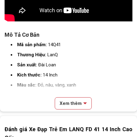
Mô Tả Cơ Bản
Mã sản phẩm:
14Q41
Thương Hiệu:
LanQ
Sản xuất:
Đài Loan
Kích thước:
14 Inch
Màu sắc:
Đỏ, nâu, vàng, xanh
Độ tuổi thích hợp:
3 tuổi – 5 tuổi
Xem thêm
Phân loại:
Xe đạp trẻ em
Thông Số Kỹ Thuật
Nội dung chính
Đánh giá Xe Đạp Trẻ Em LANQ FD 41 14 Inch Cao
SKU
14Q41
Review & Đánh Giá Xe Đạp Trẻ Em LANQ FD 41 14 Inch Cao Cấp
Mô Tả Cơ Bản