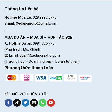
nối nên an toàn, không gây tổn thương cho bé.
Thông tin liên hệ
Xe đạp được sơn tĩnh điện nên luôn sáng bóng sang trọng và
không gỉ theo thời gian, luôn sạch sẽ và không bám bẩn, bụi.
Hotline Mua Lẻ:
028.9996.5775
Email:
Xedapgiakho@gmail.com
MUA DỰ ÁN – MUA SỈ – HỢP TÁC B2B
📞 Hotline Dự án: 0981.765.775
(Phụ trách: Ms. Khanh)
📧 Email:
duan@xedapgiakho.com
(Trường học – Doanh nghiệp – Dự án từ thiện)
Phương thức thanh toán
KẾT NỐI VỚI CHÚNG TÔI
Khung sườn Xe Đạp Trẻ Em LANQ FD 41 14 Inch Cao Cấp
Trang bị thêm phuộc sau giúp giảm xóc cho bé