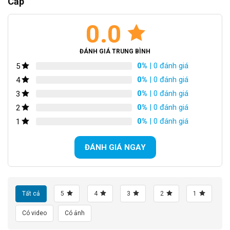
Cấp
Thông Số Kỹ Thuật
Kích cỡ
14 inch
LANQ – Thương Hiệu Xe Đạp Trẻ Em Nổi Tiếng
0.0
Những Đặc Điểm Thu Hút Của Xe Đạp Trẻ Em LANQ FD 41 14 Inch
Màu
Đỏ, nâu, vàng, xanh
Khung xe dày dặn và thiết kế lạ mắt
ĐÁNH GIÁ TRUNG BÌNH
Trang bị thêm phuộc sau giúp giảm xóc cho bé
Khung
Hợp kim nhôm
Thoải mái bẻ lái với tay lái hợp kim thép
0%
| 0 đánh giá
5
Phanh đĩa cơ thể thao an toàn
0%
| 0 đánh giá
4
Càng xe
Hợp kim nhôm
Bánh xe to và dày dặn
0%
| 0 đánh giá
3
Yên xe mềm và kháng khuẩn
Tay lái
Hợp kim thép
0%
| 0 đánh giá
2
0%
| 0 đánh giá
1
Cổ lái
Hợp kim thép
ĐÁNH GIÁ NGAY
Phanh
Phanh đĩa cơ
Tay đề số
N/A
Tất cả
5
4
3
2
1
Tăng tốc trước
N/A
(Gạt đĩa)
Có video
Có ảnh
Tăng tốc sau