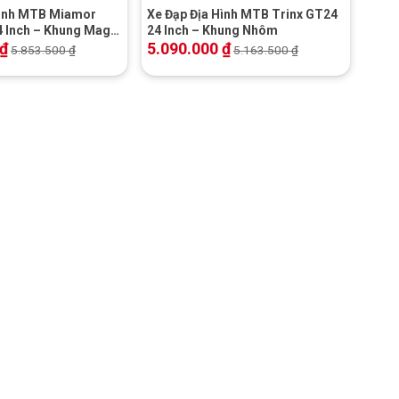
Hình MTB Miamor
Xe Đạp Địa Hình MTB Trinx GT24
4 Inch – Khung Magie
24 Inch – Khung Nhôm
himano
₫
5.090.000
₫
5.853.500
₫
5.163.500
₫