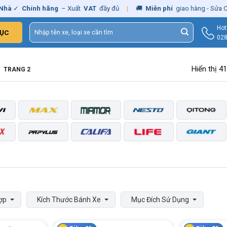
✓
Chính hãng
– Xuất
VAT
đầy đủ
|
🚚
Miễn phí
giao hàng - Sửa Chữa
Tìm
Hot
ỤC
kiếm:
028
Hiển thị 4
/
TRANG 2
ợp
Kích Thước Bánh Xe
Mục Đích Sử Dụng