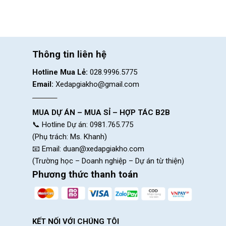
Thông tin liên hệ
Hotline Mua Lẻ:
028.9996.5775
Email:
Xedapgiakho@gmail.com
MUA DỰ ÁN – MUA SỈ – HỢP TÁC B2B
📞 Hotline Dự án: 0981.765.775
(Phụ trách: Ms. Khanh)
📧 Email:
duan@xedapgiakho.com
Mẫu xe đạp địa hình trẻ em giá tốt
(Trường học – Doanh nghiệp – Dự án từ thiện)
Xe đạp địa hình trẻ em 18 i
Phương thức thanh toán
Dòng xe đạp 18 inch là lựa chọn lý tư
làm quen sử dụng xe 2 bánh để tập ch
Khung thép có trọng lượng nhẹ và c
KẾT NỐI VỚI CHÚNG TÔI