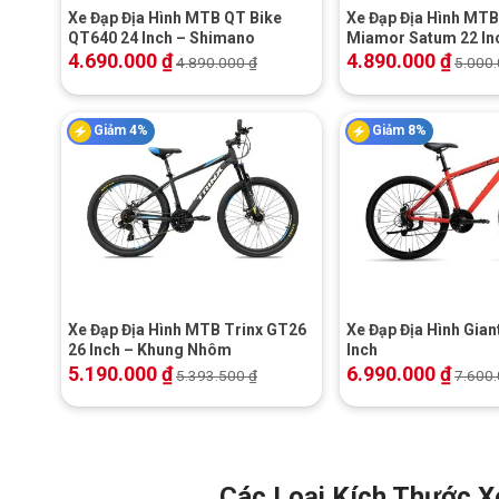
Xe Đạp Địa Hình MTB QT Bike
Xe Đạp Địa Hình MT
QT640 24 Inch – Shimano
Miamor Satum 22 In
4.690.000
₫
4.890.000
₫
4.890.000
₫
5.000
Giảm 4%
Giảm 8%
+
+
Xe Đạp Địa Hình MTB Trinx GT26
Xe Đạp Địa Hình Gian
26 Inch – Khung Nhôm
Inch
5.190.000
₫
6.990.000
₫
5.393.500
₫
7.600
Các Loại Kích Thước X