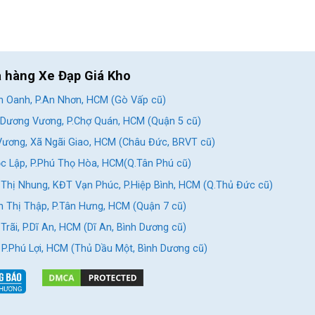
a hàng Xe Đạp Giá Kho
 Oanh, P.An Nhơn, HCM (Gò Vấp cũ)
Dương Vương, P.Chợ Quán, HCM (Quận 5 cũ)
ương, Xã Ngãi Giao, HCM (Châu Đức, BRVT cũ)
c Lập, P.Phú Thọ Hòa, HCM(Q.Tân Phú cũ)
Thị Nhung, KĐT Vạn Phúc, P.Hiệp Bình, HCM (Q.Thủ Đức cũ)
 Thị Thập, P.Tân Hưng, HCM (Quận 7 cũ)
rãi, P.Dĩ An, HCM (Dĩ An, Bình Dương cũ)
, P.Phú Lợi, HCM (Thủ Dầu Một, Bình Dương cũ)
3. Đặc biệt, phù hợp với các bé mới