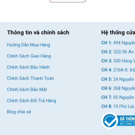
Thông tin và chính sách
Hệ thống cử
CH 1:
494 Nguyễn
Hướng Dẫn Mua Hàng
CH 2:
322/36 An 
Chính Sách Giao Hàng
CH 3:
330 Hùng V
Chính Sách Bảo Hành
CH 4:
216A Đ. Độ
Chính Sách Thanh Toán
CH 5:
24 Nguyễn 
CH 6:
268 Nguyễn
Chính Sách Bảo Mật
CH 7:
05 Nguyễn T
Chính Sách Đổi Trả Hàng
nch cho các bé từ 1m2 – 1m3
CH 8:
15 Phú Lợi
Blog chia sẻ
ởng cho các trẻ có vóc dáng nhỏ nhắn, có chiều cao khoảng 1m2 - 1m
ạy. Những ưu điểm của dòng xe đạp địa hình trẻ em 18 inch:
hịu lực tốt, giúp bé dễ dàng chống chân khi muốn dừng xe.