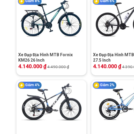
Giảm 8%
Giảm 6%
+
+
Xe Đạp Địa Hình MTB Fornix
Xe Đạp Địa Hình MTB
KM26 26 Inch
27.5 Inch
4.140.000
₫
4.140.000
₫
4.490.000
₫
4.390
Giảm 4%
Giảm 2%
+
+