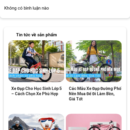
Không có bình luận nào
Khi khóa đang mở, xoay phần đầu khóa để chọn mã số mới.
Nhập mã số mới bạn muốn thiết lập.
Nhấn nút xác nhận để hoàn tất thay đổi mã số.
Tin tức về sản phẩm
Xe Đạp Cho Học Sinh Lớp 5
Các Mẫu Xe Đạp Đường Phố
– Cách Chọn Xe Phù Hợp
Nên Mua Để Đi Làm Bền,
Giá Tốt
Mở khóa bằng cách nhập mã hiện tại và kéo hai đầu khóa ra, sau đó