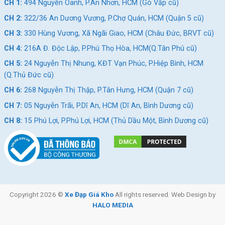
CH 1:
494 Nguyễn Oanh, P.An Nhơn, HCM (Gò Vấp cũ)
CH 2:
322/36 An Dương Vương, P.Chợ Quán, HCM (Quận 5 cũ)
CH 3:
330 Hùng Vương, Xã Ngãi Giao, HCM (Châu Đức, BRVT cũ)
CH 4:
216A Đ. Độc Lập, P.Phú Thọ Hòa, HCM(Q.Tân Phú cũ)
CH 5:
24 Nguyễn Thị Nhung, KĐT Vạn Phúc, P.Hiệp Bình, HCM
(Q.Thủ Đức cũ)
CH 6:
268 Nguyễn Thị Thập, P.Tân Hưng, HCM (Quận 7 cũ)
CH 7:
05 Nguyễn Trãi, P.Dĩ An, HCM (Dĩ An, Bình Dương cũ)
CH 8:
15 Phú Lợi, P.Phú Lợi, HCM (Thủ Dầu Một, Bình Dương cũ)
Copyright 2026 ©
Xe Đạp Giá Kho
All rights reserved. Web Design by
HALO MEDIA