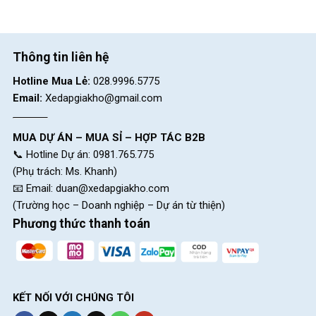
Thông tin liên hệ
Hotline Mua Lẻ:
028.9996.5775
Email:
Xedapgiakho@gmail.com
Xe Đạp Địa Hình Trẻ Em
Xe Đạp Địa Hình Trẻ Em
Raccoon Nelson 22 Inch
Qitong Carson 18 Inch –
Phanh Đĩa Cơ
2.750.000
₫
2.390.000
₫
MUA DỰ ÁN – MUA SỈ – HỢP TÁC B2B
3.000.000
₫
2.750.000
₫
📞 Hotline Dự án: 0981.765.775
(Phụ trách: Ms. Khanh)
📧 Email:
duan@xedapgiakho.com
SKU:
khoa4soloxo
(Trường học – Doanh nghiệp – Dự án từ thiện)
Phương thức thanh toán
KẾT NỐI VỚI CHÚNG TÔI