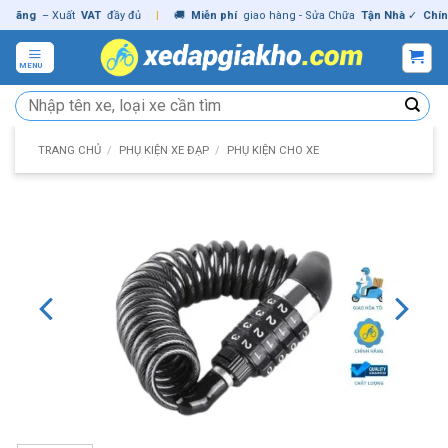
Skip
ãng
– Xuất
VAT
đầy đủ
|
🚚
Miễn phí
giao hàng - Sửa Chữa
Tận Nhà
✓
Chính h
to
content
MENU
Tìm
kiếm:
TRANG CHỦ
/
PHỤ KIỆN XE ĐẠP
/
PHỤ KIỆN CHO XE