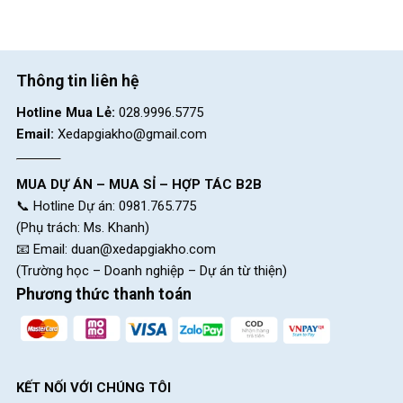
Thông tin liên hệ
Hotline Mua Lẻ:
028.9996.5775
Email:
Xedapgiakho@gmail.com
MUA DỰ ÁN – MUA SỈ – HỢP TÁC B2B
📞 Hotline Dự án: 0981.765.775
(Phụ trách: Ms. Khanh)
📧 Email:
duan@xedapgiakho.com
(Trường học – Doanh nghiệp – Dự án từ thiện)
Phương thức thanh toán
KẾT NỐI VỚI CHÚNG TÔI