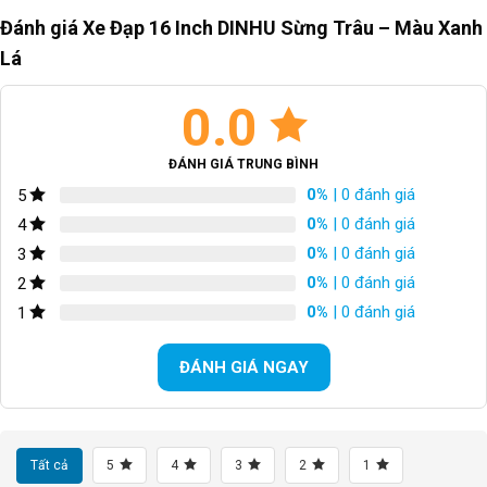
Đánh giá Xe Đạp 16 Inch DINHU Sừng Trâu – Màu Xanh
SKU:
16T23-L
Lá
0.0
ĐÁNH GIÁ TRUNG BÌNH
0%
| 0 đánh giá
5
0%
| 0 đánh giá
4
0%
| 0 đánh giá
3
0%
| 0 đánh giá
2
0%
| 0 đánh giá
1
ĐÁNH GIÁ NGAY
Tất cả
5
4
3
2
1