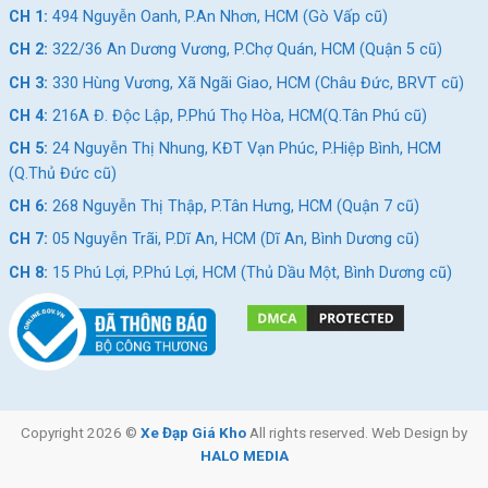
CH 1:
494 Nguyễn Oanh, P.An Nhơn, HCM (Gò Vấp cũ)
CH 2:
322/36 An Dương Vương, P.Chợ Quán, HCM (Quận 5 cũ)
CH 3:
330 Hùng Vương, Xã Ngãi Giao, HCM (Châu Đức, BRVT cũ)
CH 4:
216A Đ. Độc Lập, P.Phú Thọ Hòa, HCM(Q.Tân Phú cũ)
CH 5:
24 Nguyễn Thị Nhung, KĐT Vạn Phúc, P.Hiệp Bình, HCM
(Q.Thủ Đức cũ)
CH 6:
268 Nguyễn Thị Thập, P.Tân Hưng, HCM (Quận 7 cũ)
CH 7:
05 Nguyễn Trãi, P.Dĩ An, HCM (Dĩ An, Bình Dương cũ)
CH 8:
15 Phú Lợi, P.Phú Lợi, HCM (Thủ Dầu Một, Bình Dương cũ)
Copyright 2026 ©
Xe Đạp Giá Kho
All rights reserved. Web Design by
HALO MEDIA