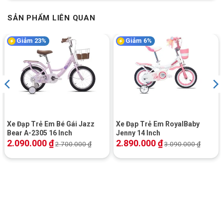
SẢN PHẨM LIÊN QUAN
Giảm 23%
Giảm 6%
Xe Đạp Trẻ Em Bé Gái Jazz
Xe Đạp Trẻ Em RoyalBaby
Bear A-2305 16 Inch
Jenny 14 Inch
2.090.000
₫
2.890.000
₫
2.700.000
₫
3.090.000
₫