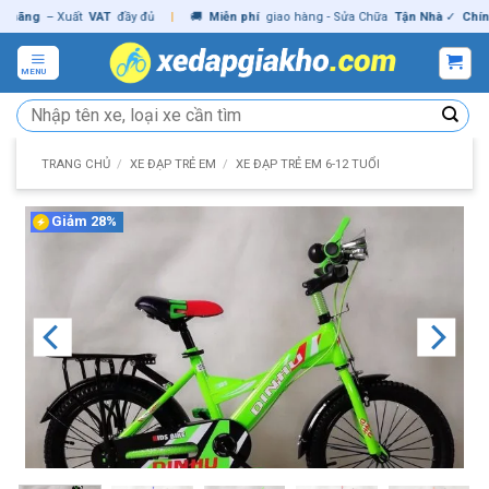
Skip
ng
– Xuất
VAT
đầy đủ
|
🚚
Miễn phí
giao hàng - Sửa Chữa
Tận Nhà
✓
Chính hã
to
content
MENU
Tìm
kiếm:
TRANG CHỦ
/
XE ĐẠP TRẺ EM
/
XE ĐẠP TRẺ EM 6-12 TUỔI
Giảm 28%