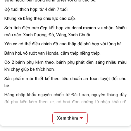
sẽ là người bạn đồng hành tuyệt vời cho các bé.
Độ tuổi thích hợp: từ 4 đến 7 tuổi.
Khung xe bằng thép chiụ lực cao cấp.
Sơn tĩnh điện cực đẹp kết hợp với decal minion vui nhộn. Nhiểu
màu sắc: Xanh Dương, Đỏ, Vàng, Xanh Chuối.
Yên xe có thể điều chỉnh độ cao thấp để phù hợp với từng bé.
Bánh hơi, vỏ ruột van Honda, căm thép niềng thép.
Có 2 bánh phụ kèm theo, bánh phụ phát đèn sáng nhiều màu
khi chạy giúp bé thích hơn.
Sản phẩm mới thiết kế theo tiêu chuẩn an toàn tuyệt đối cho
bé.
Hàng nhập khẩu nguyên chiếc từ Đài Loan, nguyên thùng đầy
đủ phụ kiện kèm theo xe, có hoá đơn chứng từ nhập khẩu rõ
ràng.
Xem thêm
Block
"hinh-anh-dia-chi-chan-trang-san-pham"
not found