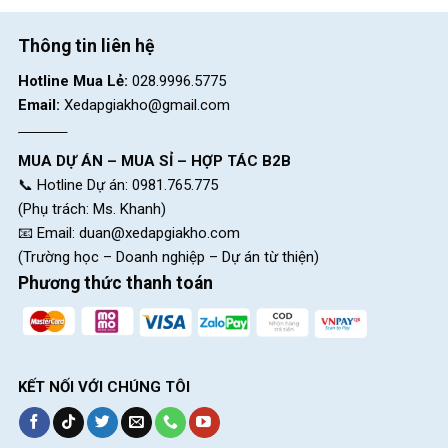
Bộ giò dĩa – Chain
Hợp Kim Thép
Rings
Thông tin liên hệ
Líp xe – Cassette
N/A
Hotline Mua Lẻ:
028.9996.5775
Email:
Xedapgiakho@gmail.com
Sên xe – Chain
N/A
MUA DỰ ÁN – MUA SỈ – HỢP TÁC B2B
Trục giữa – Hub
N/A
📞 Hotline Dự án: 0981.765.775
(Phụ trách: Ms. Khanh)
HỆ THỐNG BÁNH
📧 Email:
duan@xedapgiakho.com
(Trường học – Doanh nghiệp – Dự án từ thiện)
Niềng xe – Rim
Hợp Kim Nhôm
Phương thức thanh toán
Đùm xe – Hub
Hợp Kim Thép
Căm xe – Spoke
Hợp Kim Thép
KẾT NỐI VỚI CHÚNG TÔI
Vỏ xe – Tire
Cao su, bánh hơi
Bánh xe phụ – Extra
Bánh nhựa