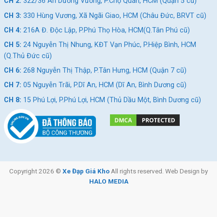
CH 2:
322/36 An Dương Vương, P.Chợ Quán, HCM (Quận 5 cũ)
CH 3:
330 Hùng Vương, Xã Ngãi Giao, HCM (Châu Đức, BRVT cũ)
Tag
N/A
CH 4:
216A Đ. Độc Lập, P.Phú Thọ Hòa, HCM(Q.Tân Phú cũ)
Link
CH 5:
24 Nguyễn Thị Nhung, KĐT Vạn Phúc, P.Hiệp Bình, HCM
(Q.Thủ Đức cũ)
Youtube
N/A
CH 6:
268 Nguyễn Thị Thập, P.Tân Hưng, HCM (Quận 7 cũ)
CH 7:
05 Nguyễn Trãi, P.Dĩ An, HCM (Dĩ An, Bình Dương cũ)
Nên mua xe đạp cho bé ở đâu Tp. HCM
CH 8:
15 Phú Lợi, P.Phú Lợi, HCM (Thủ Dầu Một, Bình Dương cũ)
Đến với
Xe Đạp Giá Kho
bạn sẽ được tận mắt nhìn thấy những
mẫu xe cực đẹp cho bé. Chúng tôi tự hào là một trong những
nhà nhập khẩu xe đạp lớn nhất Việt Nam.
Với phương châm chất lượng phục vụ để dẫn đầu chúng tôi
hiện đang cung cấp mẫu Xe Đạp Cho Bé 18 Inch Vicky Vic118.
Cam kết về chất lượng sản phẩm, đảm bảo khách hàng sẽ có
Copyright 2026 ©
Xe Đạp Giá Kho
All rights reserved. Web Design by
những trải nghiệm tuyệt vời
HALO MEDIA
Block
"hinh-anh-dia-chi-chan-trang-san-pham"
not found
SKU:
VIC118