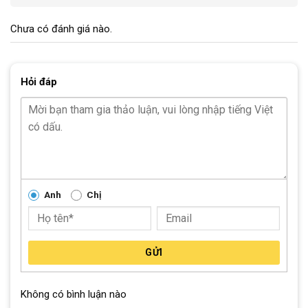
Chưa có đánh giá nào.
Hỏi đáp
Yên xe mềm mại được tô điểm bằng 2 đường nét hoạ tiết cùng với tên
thương hiệu VICKY sắc sảo. Bên dưới là cốt yên được cấu tạo từ hợp
Anh
Chị
kim cứng cáp, có thể tăng giảm độ cao cho xe.
Khung xe
chắc chắn nhờ vào được cấu tạo từ hợp kim nhôm. Bên
GỬI
ngoài được phủ lớp sơn tĩnh điện siêu đẹp cùng với các hoạ tiết làm
nổi bật tên thương hiệu Vicky
Không có bình luận nào