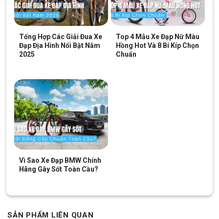
KHUNG XE
Sơn
Tĩnh Điện
Tổng Hợp Các Giải Đua Xe
Top 4 Mẫu Xe Đạp Nữ Màu
Tem – Decal
Tem Sơn
Đạp Địa Hình Nổi Bật Năm
Hồng Hot Và 8 Bí Kíp Chọn
2025
Chuẩn
Màu – Color
Vàng, Đỏ, Xanh Dương
Khung – Frame
Hợp Kim Thép
Phuộc – Suspension
Hợp Kim Thép
Fork
PHỤ TÙNG
Vì Sao Xe Đạp BMW Chính
Tay lái – Handlebar
Hợp kim thép
Hãng Gây Sốt Toàn Cầu?
Cổ lái, Pô tăng –
Hợp Kim Thép, có thể tăng lên và giảm
Stem
xuống để phù hợp hơn cho bé
SẢN PHẨM LIÊN QUAN
Hợp Kim Thép, có thể tăng lên và giảm
Cốt yên – Seat post