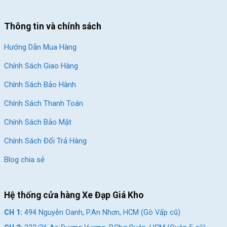
Wheels
Thông tin và chính sách
KÍCH THƯỚC –
SIZE
Hướng Dẫn Mua Hàng
Cân nặng – Weight
8 Kg
Chính Sách Giao Hàng
Tải trọng
35 Kg
Chính Sách Bảo Hành
PHỤ KIỆN –
Chính Sách Thanh Toán
ACCESSORIES
Chính Sách Bảo Mật
Phụ Kiện
N/A
Chính Sách Đổi Trả Hàng
LƯU Ý!
Blog chia sẻ
Hàng chính hãng, nhập khẩu và phân phối
bởi Xe Đạp Giá Kho.
***
Hệ thống cửa hàng Xe Đạp Giá Kho
Các chi tiết sản phẩm có thể thay đổi mà
không cần báo trước.
CH 1:
494 Nguyễn Oanh, P.An Nhơn, HCM (Gò Vấp cũ)
Danh mục
Xe Đạp Trẻ Em