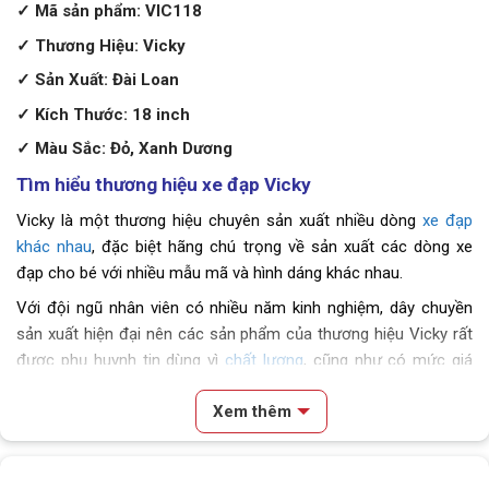
✓ Mã sản phẩm: VIC118
✓ Thương Hiệu: Vicky
✓ Sản Xuất: Đài Loan
✓ Kích Thước: 18 inch
✓ Màu Sắc: Đỏ, Xanh Dương
Tìm hiểu thương hiệu xe đạp Vicky
Vicky là một thương hiệu chuyên sản xuất nhiều dòng
xe đạp
khác nhau
, đặc biệt hãng chú trọng về sản xuất các dòng xe
đạp cho bé với nhiều mẫu mã và hình dáng khác nhau.
Với đội ngũ nhân viên có nhiều năm kinh nghiệm, dây chuyền
sản xuất hiện đại nên các sản phẩm của thương hiệu Vicky rất
được phụ huynh tin dùng vì
chất lượng
, cũng như có mức giá
hợp lí.
Xem thêm
2.
Xe Đạp Cho Bé 18 Inch Vicky Vic118 Hiện
Đại
Nội dung chính
Đặc điểm nổi bật Xe Đạp Cho Bé 18 Inch Vicky