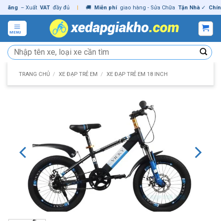
Skip
ng
– Xuất
VAT
đầy đủ
|
🚚
Miễn phí
giao hàng - Sửa Chữa
Tận Nhà
✓
Chính hã
to
content
MENU
Tìm
kiếm:
TRANG CHỦ
/
XE ĐẠP TRẺ EM
/
XE ĐẠP TRẺ EM 18 INCH