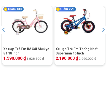
xuống để phù hợp hơn cho bé
Giảm 13%
Giảm 27%
Yên – Saadle
Nệm
Bàn đạp – Pedal
Cốt Thép Bọc Nhựa
BỘ TRUYỀN ĐỘNG
Thắng – Brake
Xe Đạp Trẻ Em Bé Gái Shukyo
Xe Đạp Trẻ Em Thống Nhất
S1 18 Inch
Superman 16 Inch
Tay thắng – Brake
Nhựa cao cấp
1.590.000
₫
2.190.000
₫
1.828.500
₫
2.990.000
₫
Lever
Bộ tăng tốc trước –
N/A
Front Derailleur
Bộ tăng tốc sau –
N/A
Front Derailleur
Tay nắm sang số –
N/A
Shifters