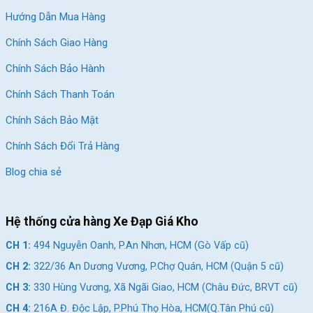
tình trạng yên bị lún hay mất form do ngồi quá lâu gây nên.
Hướng Dẫn Mua Hàng
Đằng sau được gắn thêm baga kim loại cứng, có độ tải trọng
Chính Sách Giao Hàng
lớn, các bé có thể chở thêm bạn bè phía sau để niềm vui được
Chính Sách Bảo Hành
nhân đôi.
Xe Đạp Trẻ Em Xaming XM06 18 Inch với vẻ bề ngoài thon gọn
Chính Sách Thanh Toán
cùng màu sắc tươi sáng sẽ đem lại cho các bé một ánh nhìn
Chính Sách Bảo Mật
đầy sự yêu thích về người bạn đồng hành này.
Chính Sách Đổi Trả Hàng
Kết Luận
Xe Đạp Trẻ Em Xaming XM06 18 Inch là mẫu xe đạp bé trai với
Blog chia sẻ
thiết kế ấn tượng, phong cách và màu sắc bắt mắt, chắc chắn
các bé sẽ yêu thích ngay từ cái nhìn đầu tiên. Đến ngay cửa
Hệ thống cửa hàng Xe Đạp Giá Kho
hàng
Xe Đạp Giá Kho
để sắm cho bé yêu nhà mình một mẫu xe
thật chất lượng với nhiều ưu đãi cực hấp dẫn đang chờ đón.
CH 1:
494 Nguyễn Oanh, P.An Nhơn, HCM (Gò Vấp cũ)
Xem Thêm: Mẫu Xe Đạp Trẻ Em 1-2 Triệu
CH 2:
322/36 An Dương Vương, P.Chợ Quán, HCM (Quận 5 cũ)
Tại Xe Đạp Giá Kho
CH 3:
330 Hùng Vương, Xã Ngãi Giao, HCM (Châu Đức, BRVT cũ)
Giảm 6%
Giảm 14%
CH 4:
216A Đ. Độc Lập, P.Phú Thọ Hòa, HCM(Q.Tân Phú cũ)