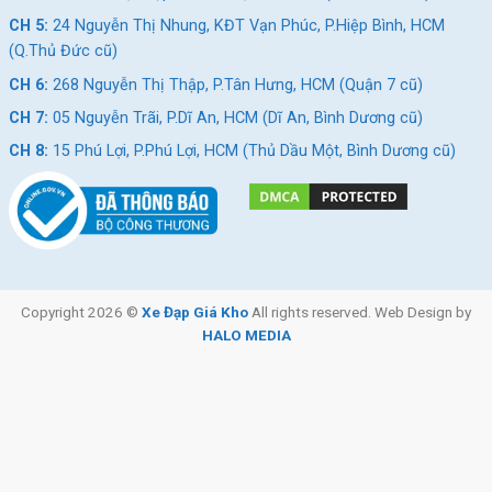
CH 5:
24 Nguyễn Thị Nhung, KĐT Vạn Phúc, P.Hiệp Bình, HCM
(Q.Thủ Đức cũ)
CH 6:
268 Nguyễn Thị Thập, P.Tân Hưng, HCM (Quận 7 cũ)
CH 7:
05 Nguyễn Trãi, P.Dĩ An, HCM (Dĩ An, Bình Dương cũ)
CH 8:
15 Phú Lợi, P.Phú Lợi, HCM (Thủ Dầu Một, Bình Dương cũ)
Xe Đạp Trẻ Em Raccoon
Xe Đạp Trẻ Em Jazz Bear
Lana 12 Inch
A-2301 18 Inch
1.890.000
₫
1.890.000
₫
2.000.000
₫
2.190.000
₫
Copyright 2026 ©
Xe Đạp Giá Kho
All rights reserved. Web Design by
HALO MEDIA
Địa Chỉ Các Cửa Hàng Xe Đạp Giá Kho:
Cửa hàng xe đạp Gò Vấp:
Nhấn để xem đường đi
Cửa hàng xe đạp Quận 5:
Nhấn để xem đường đi
Cửa hàng xe đạp Vũng Tàu:
Nhấn để xem đường đi
Cửa hàng xe đạp Tân Phú:
Nhấn để xem đường đi