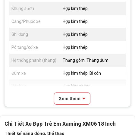
Khung sườn
Hợp kim thép
Càng/Phuộc xe
Hợp kim thép
Ghi đông
Hợp kim thép
Pô tăng/cổ xe
Hợp kim thép
Hệ thống phanh (thắng)
Thắng gôm, Thắng đùm
Đùm xe
Hợp kim thép, Bi côn
Vành xe
Hợp kim nhôm
Xem thêm
Lốp xe
18x2.125
Đùi đĩa
Hợp kim thép, Bi côn
Chi Tiết Xe Đạp Trẻ Em Xaming XM06 18 Inch
Dĩa
1 Tầng
Thiết kế năng động, thể thao