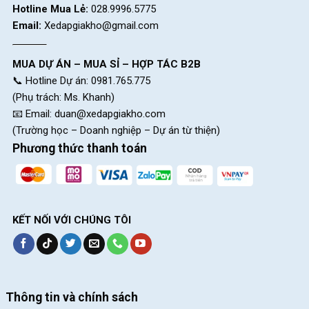
Hotline Mua Lẻ:
028.9996.5775
Xaming XM06 18 Inch đã lắp đặt yên xe được lớp nệm dày bên
Email:
Xedapgiakho@gmail.com
dưới, có độ đàn hồi tốt. Bé sẽ có thể êm ái đi qua những đoạn
đường gồ ghề mà không bị ê ẩm.
MUA DỰ ÁN – MUA SỈ – HỢP TÁC B2B
📞 Hotline Dự án: 0981.765.775
(Phụ trách: Ms. Khanh)
📧 Email:
duan@xedapgiakho.com
(Trường học – Doanh nghiệp – Dự án từ thiện)
Phương thức thanh toán
KẾT NỐI VỚI CHÚNG TÔI
Yên Xe Đạp Trẻ Em Xaming XM06 18 Inch
Thông tin và chính sách
Bên ngoài yên xe cũng được bọc da cao cấp để giảm tối thiểu