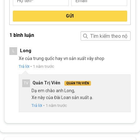
Ghi đông thép cứng cáp, cổ điển
Tay lái của Xe Đạp Trẻ Em Xaming XM06 18 Inch được đúc theo
GỬI
dáng cong thường gặp ở những loại
xe đạp trẻ em
. Lý do cũng
chính là bởi đây là dáng
ghi đông
có ảnh hưởng tốt nhất tới
xương sườn của bé khi đạp xe.
1 bình luận
Long
L
Xe của trung quốc hay vn sản xuất vây shop
Trả lời
•
1 năm trước
Quản Trị Viên
TV
QUẢN TRỊ VIÊN
Dạ em chào anh Long,
Xe này của Đài Loan sản xuất ạ.
Trả lời
•
1 năm trước
Ghi Đông Xe Đạp Trẻ Em Xaming XM06 18 Inch