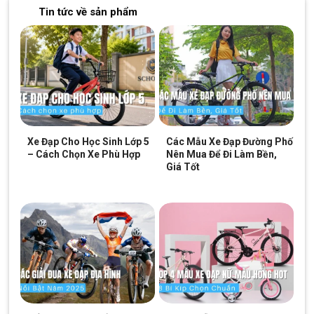
Tin tức về sản phẩm
Không chỉ giúp bé có tự thế đạp xe đúng mà dáng tay cong còn
cho bé dễ dàng điều khiển linh hoạt dù chỉ mới tập đi.
Pô tăng được cấu từ hợp kim thép cứng giữ cho đầu xe vững
hơn mỗi khi trời trở gió, tránh tình trạng bé bị lạng tay lái.
Xem thêm: Một số mẫu
xe đạp Xaming
chất
lượng
Xe Đạp Cho Học Sinh Lớp 5
Các Mẫu Xe Đạp Đường Phố
Bánh xe bản to chống trơn trượt
– Cách Chọn Xe Phù Hợp
Nên Mua Để Đi Làm Bền,
Giá Tốt
Đi đôi với bộ khung khỏe khoắn là bánh xe to lớn làm tăng tính
thể theo, năng động cho Xe Đạp Trẻ Em Xaming XM06 18 Inch.