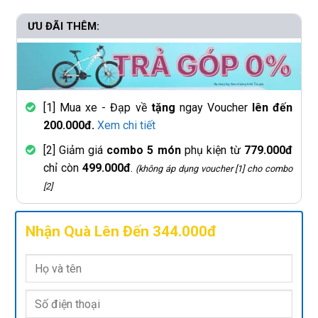
ƯU ĐÃI THÊM:
[1] Mua xe - Đạp về
tặng
ngay Voucher
lên đến
200.000đ.
Xem chi tiết
[2] Giảm giá
combo 5 món
phụ kiện từ
779.000đ
chỉ còn
499.000đ
.
(không áp dụng voucher [1] cho combo
[2]
Nhận Quà Lên Đến 344.000đ