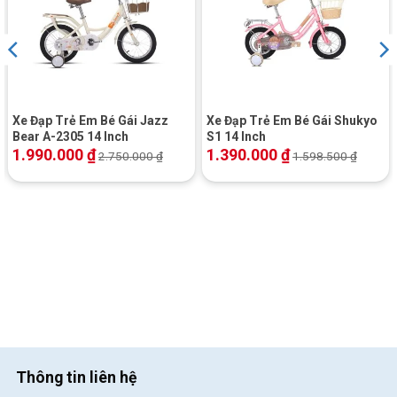
Xe Đạp Trẻ Em Bé Gái Jazz
Xe Đạp Trẻ Em Bé Gái Shukyo
Bear A-2305 14 Inch
S1 14 Inch
1.990.000
₫
1.390.000
₫
2.750.000
₫
1.598.500
₫
Xe Đạp Trẻ Em Xaming XM06 18 Inch – Chính hãng chất lượng
Đặc biệt, bố mẹ có thể tháo ra khi bé có thể đi thành thạo dễ
dàng mà không cần tốn thời gian và chi phí vào việc tìm mua xe
mới.
Đệm xe êm ái cùng baga tiện lợi
Thông tin liên hệ
Để mang lại cảm giác thoải mái nhất cho trẻ, Xe Đạp Trẻ Em