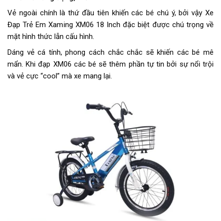
Trọng lượng thùng
11.6kg
Vẻ ngoài chính là thứ đầu tiên khiến các bé chú ý, bởi vậy Xe
Đạp Trẻ Em Xaming XM06 18 Inch đặc biệt được chú trọng về
Yên
XAMING
mặt hình thức lẫn cấu hình.
Chiều cao phù hợp
Từ 1m20 - 1m35
Dáng vẻ cá tính, phong cách chắc chắc sẽ khiến các bé mê
mẩn. Khi đạp XM06 các bé sẽ thêm phần tự tin bởi sự nổi trội
Lưu ý
Thông số kỹ thuật có thể sẽ
và vẻ cực “cool” mà xe mang lại.
được thay đổi từ nhà sản xuất
nhằm nâng cao chất lượng sản
phẩm