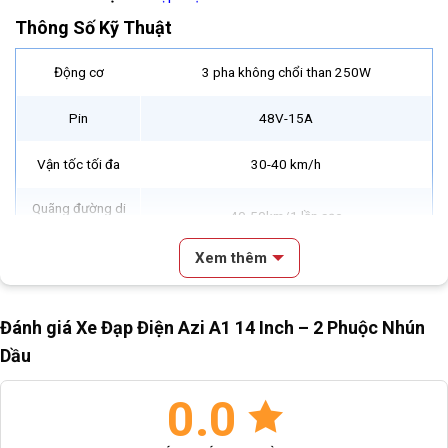
Thông Số Kỹ Thuật
Động cơ
3 pha không chổi than 250W
Pin
48V-15A
Vận tốc tối đa
30-40 km/h
Quãng đường di
40-50km/1 lần sạc
chuyển
Xem thêm
Thời gian sạc
2-8 giờ
điện
Nội dung chính
Đánh giá Xe Đạp Điện Azi A1 14 Inch – 2 Phuộc Nhún
Trọng lượng
40kg
Review & Đánh Giá Xe Đạp Điện Azi A1 14 Inch – 2 Phuộc Nhún
Dầu
Dầu
Tải trọng
165kg
Mô Tả Cơ Bản
0.0
Thông Số Kỹ Thuật
Đèn pha
Led cầu lòi
Tìm Hiểu Thương Hiệu Azi