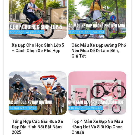
Điểm đặt chân rộng rãi
Điểm đặt chân của
Xe Đạp Điện Azi A1 14 Inch
– 2 Phuộc
Nhún Dầu
được thiết kế với khoảng cách phù hợp và liên kết
chắc chắn với thân xe, tạo sự thoải mái tối đa cho người dùng
khi di chuyển trong thời gian dài.
Xe Đạp Cho Học Sinh Lớp 5
Các Mẫu Xe Đạp Đường Phố
Ngoài ra điểm đặt chân còn được thiết kế vân nổi hạn chế trơn
– Cách Chọn Xe Phù Hợp
Nên Mua Để Đi Làm Bền,
trượt khi trời mưa.
Giá Tốt
Bàn đạp trợ lực vận hành nhẹ nhàng
Bố trí song song với điểm đặt chân của xe là bàn đạp trợ lực,
cho phép người sử dụng vận hành xe theo chế độ đạp cơ thông
thường hoặc khi xe bị hết điện.
Xe hết điện là vấn đề của nhiều người sử dụng xe đạp điện vì nó
khiến việc đạp xe trở nên rất khó khăn. Tuy nhiên, đối với những
khách hàng đang sở hữu
Xe Đạp Điện Azi A1 14 Inch
– 2
Phuộc Nhún Dầu
chính hãng thì vấn đề này trở nên vô cùng dễ
Tổng Hợp Các Giải Đua Xe
Top 4 Mẫu Xe Đạp Nữ Màu
dàng.
Đạp Địa Hình Nổi Bật Năm
Hồng Hot Và 8 Bí Kíp Chọn
2025
Chuẩn
Trong trường hợp xe đạp hết điện,hệ thống bàn đạp trợ lực trên