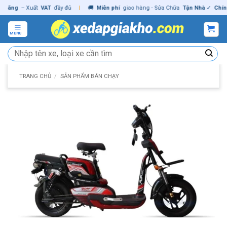
Skip
ãng
– Xuất
VAT
đầy đủ
|
🚚
Miễn phí
giao hàng - Sửa Chữa
Tận Nhà
✓
Chính h
to
content
MENU
Tìm
kiếm:
TRANG CHỦ
/
SẢN PHẨM BÁN CHẠY