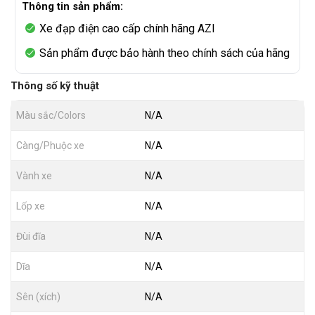
Thông tin sản phẩm:
Xe đạp điện cao cấp chính hãng AZI
Sản phẩm được bảo hành theo chính sách của hãng
Thông số kỹ thuật
Màu sắc/Colors
N/A
Càng/Phuộc xe
N/A
Vành xe
N/A
Lốp xe
N/A
Đùi đĩa
N/A
Dĩa
N/A
Sên (xích)
N/A