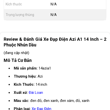
Kích thước
N/A
Trọng lượng thùng
N/A
Review & Đánh Giá Xe Đạp Điện Azi A1 14 Inch – 2
Phuộc Nhún Dầu
(đang cập nhật)
Mô Tả Cơ Bản
Mã sản phẩm:
14azia1
Thương hiệu:
Azi
Kich Thước:
14 inch
Xuất xứ:
Đài Loan
Màu sắc:
đen đỏ, đen xanh, đen xám, đỏ, xanh
Phân loại:
Xe Đạp Điện