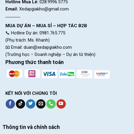
xe đạp điện Nijia 133C, vỏ đèn sử dụng chất liệu mica trong
Hotline Mua Lẻ:
028.9996.5775
suốt. Tích hợp xi nhan giúp đảm bảo an toàn cho người lái khi di
Email:
Xedapgiakho@gmail.com
chuyển sang đường.
Yên xe 2 cấp tách biệt
người ngồi trước và sau, mang lại cảm
MUA DỰ ÁN – MUA SỈ – HỢP TÁC B2B
giác thoải mái cho cả người lái và người ngồi sau trong suốt
📞 Hotline Dự án: 0981.765.775
quá trình lưu thông.
(Phụ trách: Ms. Khanh)
📧 Email:
duan@xedapgiakho.com
Phía dưới yên xe còn là ngăn đựng bình ắc quy, có khả năng
(Trường học – Doanh nghiệp – Dự án từ thiện)
cung cấp năng lượng cho xe vận hành quãng đường 50km cho
Phương thức thanh toán
1 lần sạc đầy.
KẾT NỐI VỚI CHÚNG TÔI
Thông tin và chính sách