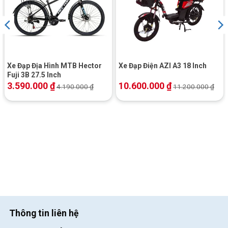
mắt.
Xe Đạp Địa Hình MTB Hector
Xe Đạp Điện AZI A3 18 Inch
Fuji 3B 27.5 Inch
3.590.000
₫
10.600.000
₫
4.190.000
₫
11.200.000
₫
Xe đạp điện Nijia 133C có hệ thống đèn LED khả năng chiếu sáng tốt
Hệ thống đèn hậu phía sau siêu sáng
Thông tin liên hệ
Hệ thống đèn hậu
phía sau được đặt tinh tế ở phía trong đuôi