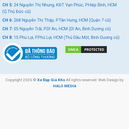
trải nghiệm êm ái bất chấp mọi địa hình.
CH 5:
24 Nguyễn Thị Nhung, KĐT Vạn Phúc, P.Hiệp Bình, HCM
(Q.Thủ Đức cũ)
CH 6:
268 Nguyễn Thị Thập, P.Tân Hưng, HCM (Quận 7 cũ)
CH 7:
05 Nguyễn Trãi, P.Dĩ An, HCM (Dĩ An, Bình Dương cũ)
CH 8:
15 Phú Lợi, P.Phú Lợi, HCM (Thủ Dầu Một, Bình Dương cũ)
Copyright 2026 ©
Xe Đạp Giá Kho
All rights reserved. Web Design by
HALO MEDIA
Xe đạp điện Nijia 133C có khung xe bền như khung xe máy
Trang bị sàn để chân đặt ở khoảng cách phù hợp với yên
xe