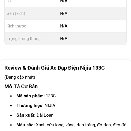
Dĩa
N/A
Sên (xích)
N/A
Kích thước
N/A
Trọng lượng thùng
N/A
Review & Đánh Giá Xe Đạp Điện Nijia 133C
(Đang cập nhật)
Mô Tả Cơ Bản
Mã sản phẩm:
133C
Thương hiệu:
NIJIA
Sản xuất:
Đài Loan
Màu sắc:
Xanh cửu long, vàng, đen trắng, đỏ đen, đen đỏ