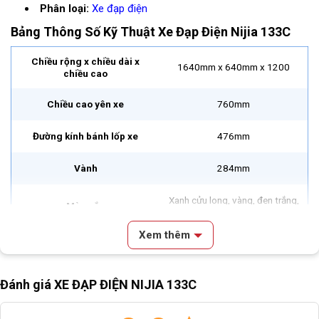
Phân loại:
Xe đạp điện
Bảng Thông Số Kỹ Thuật
Xe Đạp Điện Nijia 133C
Chiều rộng x chiều dài x
1640mm x 640mm x 1200
chiều cao
Chiều cao yên xe
760mm
Đường kính bánh lốp xe
476mm
Vành
284mm
Xanh cửu long, vàng, đen trắng,
Màu sắc
đỏ đen, đen đỏ
Xem thêm
Động cơ
500W
Nội dung chính
Vận hành
Tự động hoàn toàn
Đánh giá XE ĐẠP ĐIỆN NIJIA 133C
Review & Đánh Giá Xe Đạp Điện Nijia 133C
Vận tốc tối đa
45km/h
Mô Tả Cơ Bản