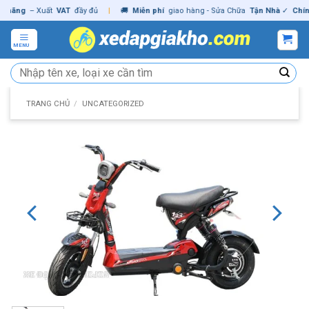
Skip
ng
– Xuất
VAT
đầy đủ
|
🚚
Miễn phí
giao hàng - Sửa Chữa
Tận Nhà
✓
Chính hã
to
content
MENU
Tìm
kiếm:
TRANG CHỦ
/
UNCATEGORIZED