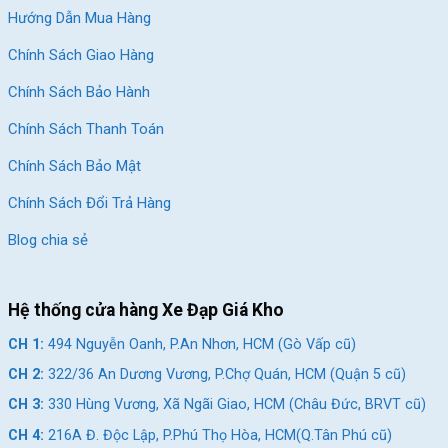
Hướng Dẫn Mua Hàng
Chính Sách Giao Hàng
Chính Sách Bảo Hành
Xe đạp điện Nijia 133C có hệ thống đèn hậu phía sau siêu sáng
Chính Sách Thanh Toán
Khung xe bền như khung xe máy
Chính Sách Bảo Mật
Khung xe
đạt được tiêu chuẩn sản xuất của những thị trường
Chính Sách Đổi Trả Hàng
khó tính nhất như Châu Âu, Nhật Bản và chịu được những va
đập mạnh nhất từ tác động của môi trường bên ngoài. Bởi vậy,
Blog chia sẻ
khung xe của Nijia 133C có độ bền vượt thời gian như khung xe
máy.
Bên cạnh đó, những chi tiết từ vật liệu nhựa siêu bền, siêu bóng
Hệ thống cửa hàng Xe Đạp Giá Kho
và độ thẩm mỹ cực kỳ cao kết hợp với màu sơn cao cấp, nên
CH 1:
494 Nguyễn Oanh, P.An Nhơn, HCM (Gò Vấp cũ)
dù xe có phơi nắng phơi mưa nhiều mà màu vẫn luôn như mới.
CH 2:
322/36 An Dương Vương, P.Chợ Quán, HCM (Quận 5 cũ)
Trang bị bộ vành hợp kim đen viền bạc cho
xe đạp điện NIJIA
CH 3:
330 Hùng Vương, Xã Ngãi Giao, HCM (Châu Đức, BRVT cũ)
133C
nổi bật trên mọi cung đường. Công nghệ lốp không săm
CH 4:
216A Đ. Độc Lập, P.Phú Thọ Hòa, HCM(Q.Tân Phú cũ)
hiện đại. Có tích hợp phuộc giảm xóc thủy lực cao cấp cho bạn