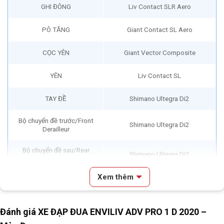
GHI ĐÔNG
Liv Contact SLR Aero
PÔ TĂNG
Giant Contact SL Aero
CỌC YÊN
Giant Vector Composite
YÊN
Liv Contact SL
TAY ĐỀ
Shimano Ultegra Di2
Bộ chuyển đề trước/Front
Shimano Ultegra Di2
Derailleur
Bộ chuyển đề sau/Rear
Shimano Ultegra Di2
Derailleur
Xem thêm
BỘ CỤM THẮNG
Shimano Ultegra
TAY THẮNG
N/A
Đánh giá XE ĐẠP ĐUA ENVILIV ADV PRO 1 D 2020 –