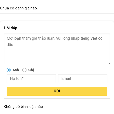
CỐT BÁNH SAU
Cốt vẹn
Chưa có đánh giá nào.
Block
"hinh-anh-dia-chi-chan-trang-san-pham"
not found
Hỏi đáp
Anh
Chị
GỬI
Không có bình luận nào