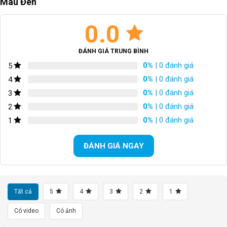
Màu Đen
BỘ LÍP
Shimano Ultegra
0.0
XÍCH
N/A
GIÒ DĨA
Shimano Ultegra
ĐÁNH GIÁ TRUNG BÌNH
0%
| 0 đánh giá
5
VÀNH
Giant SLR 1 Aero 42/65
0%
| 0 đánh giá
4
0%
| 0 đánh giá
3
LỐP XE/TIRES
700*25mm
0%
| 0 đánh giá
2
CÂN NẶNG
N/A
0%
| 0 đánh giá
1
TỐC ĐỘ
N/A
ĐÁNH GIÁ NGAY
TRỤC GIỮA
N/A
Bi BÁNH
Bi côn
Tất cả
5
4
3
2
1
Có video
Có ảnh
CỐT BÁNH TRƯỚC
Cốt vẹn