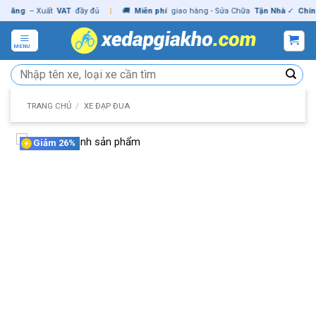
Skip
ng
– Xuất
VAT
đầy đủ
|
🚚
Miễn phí
giao hàng - Sửa Chữa
Tận Nhà
✓
Chính hã
to
content
MENU
Tìm
kiếm:
TRANG CHỦ
/
XE ĐẠP ĐUA
Giảm 26%