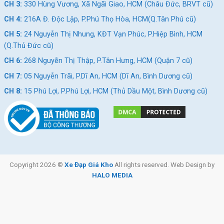
CH 3:
330 Hùng Vương, Xã Ngãi Giao, HCM (Châu Đức, BRVT cũ)
CH 4:
216A Đ. Độc Lập, P.Phú Thọ Hòa, HCM(Q.Tân Phú cũ)
CH 5:
24 Nguyễn Thị Nhung, KĐT Vạn Phúc, P.Hiệp Bình, HCM
(Q.Thủ Đức cũ)
CH 6:
268 Nguyễn Thị Thập, P.Tân Hưng, HCM (Quận 7 cũ)
CH 7:
05 Nguyễn Trãi, P.Dĩ An, HCM (Dĩ An, Bình Dương cũ)
CH 8:
15 Phú Lợi, P.Phú Lợi, HCM (Thủ Dầu Một, Bình Dương cũ)
Copyright 2026 ©
Xe Đạp Giá Kho
All rights reserved. Web Design by
HALO MEDIA