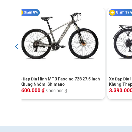
Giảm 8%
Giảm 19
Khung
Màu
+
+
Phuộc trước
Xe Đạp Địa Hình MTB Fascino 728 27.5 Inch
Xe Đạp Địa 
– Khung Nhôm, Shimano
Khung Thép 
Th
4.600.000
₫
3.390.00
5.000.000
₫
Ghi đông
Pô tăng