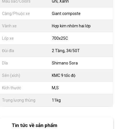
Màu sắc/Colors
Ghi, Xanh
Càng/Phuộc xe
Giant composte
Vành xe
Hợp kim nhôm hai lớp
Lốp xe
700x25C
Đùi đĩa
2 Tầng, 34/50T
Dĩa
Shimano Sora
Sên (xích)
KMC 9 tốc độ
Kích thước
M,S
Trọng lượng thùng
11kg
Tin tức về sản phẩm