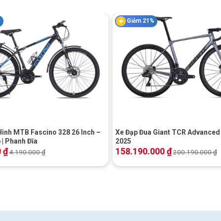
Khung
%
Giảm 21%
Nhôm GIANT ALUXX
Ghi
+
Giant Carbon
Hình MTB Fascino 328 26 Inch –
Xe Đạp Đua Giant TCR Advanced 
| Phanh Đĩa
2025
ành phần
0
₫
158.190.000
₫
4.190.000
₫
200.190.000
₫
Nhôm
Nhôm 31.8