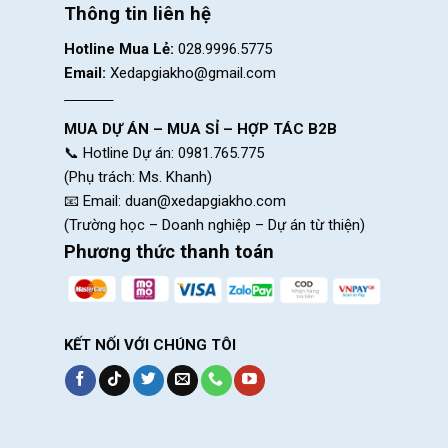
Thông tin liên hệ
Cọc yên
Hotline Mua Lẻ:
028.9996.5775
Email:
Xedapgiakho@gmail.com
Yên
MUA DỰ ÁN – MUA SỈ – HỢP TÁC B2B
📞 Hotline Dự án: 0981.765.775
(Phụ trách: Ms. Khanh)
Hệ thốn
📧 Email:
duan@xedapgiakho.com
(Trường học – Doanh nghiệp – Dự án từ thiện)
Tay đề
Phương thức thanh toán
Chuyển đề trước
KẾT NỐI VỚI CHÚNG TÔI
Chuyển đề sau