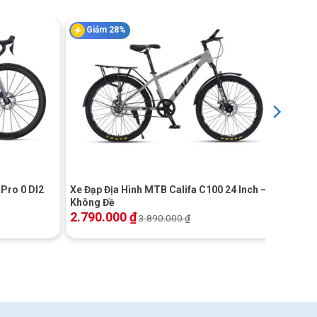
Giảm 28%
+
Pro 0 DI2
Xe Đạp Địa Hình MTB Califa C100 24 Inch –
Không Đề
2.790.000
₫
3.890.000
₫