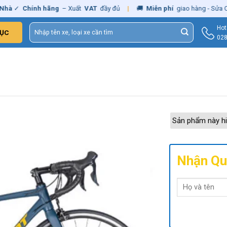
✓
Chính hãng
– Xuất
VAT
đầy đủ
|
🚚
Miễn phí
giao hàng - Sửa Chữa
Tìm
Hot
ỤC
kiếm:
028
Sản phẩm này hi
Nhận Qu