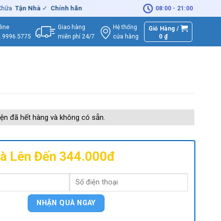
Tận Nhà
✓
Chính hãng
– Xuất
VAT
đầy đủ
|
🚚
Miễn phí
giao hàng -
08:00 - 21:00
Giao hàng
Hệ thống
line
Giỏ Hàng /
miễn phí 24/7
0
₫
cửa hàng
.9996.5775
ện đã hết hàng và không có sẵn.
à Lên Đến 344.000đ