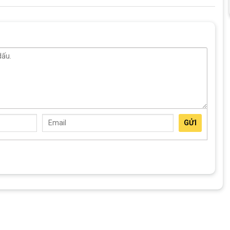
với 9 tầng số chuyển động hỗ trợ người đạp xe sự
 đường bằng phẳng hay địa hình gồ ghề.
Hệ thống giữ xích ở trung tâm cung cấp độ cân bằng
cho cả hai bên bàn đạp đạp.
bị ghi đông cong , người đạp xe có thể dễ dàng đặt
 tránh sự mỏi các cơ vai khi đạp xe đường dài.
GỬI
 với mặt đường ít nên sẽ dễ dàng giúp xe đạt tốc độ
cao.
00c GIANT OCR Classic