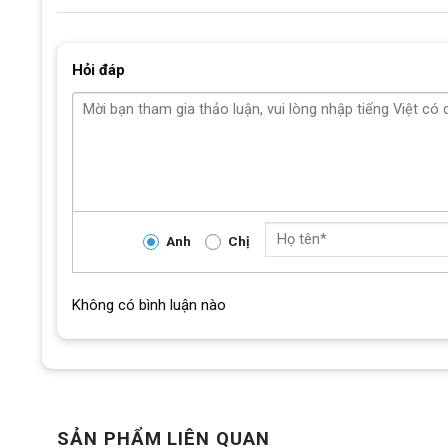
Hệ thống Líp SHIMANO CS-HG400-9 11-32T 9S, 
Hỏi đáp
mượt mà khi thay đổi tốc độ trên
Bộ đùi đĩa dành cho các dòng xe đua cao cấp. 
và ổn định xuyên suốt 
Xe Đạp Đua 700c GIANT OCR Classic được trang 
tay của mình theo nhiều tư thế khác nhau,
Anh
Chị
Bánh xe có kích cỡ 700x25c, diện tích tiếp xúc
Không có bình luận nào
3. Thông số kỹ thuật Xe Đạp Đua 7
Bảng thông số cơ bản
SẢN PHẨM LIÊN QUAN