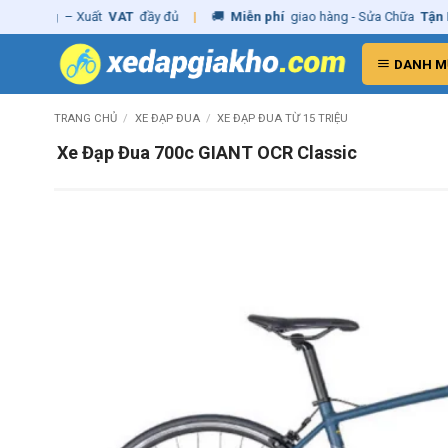
Skip
hãng
– Xuất
VAT
đầy đủ
|
🚚
Miễn phí
giao hàng - Sửa Chữa
Tận Nhà
to
content
DANH M
TRANG CHỦ
/
XE ĐẠP ĐUA
/
XE ĐẠP ĐUA TỪ 15 TRIỆU
Xe Đạp Đua 700c GIANT OCR Classic