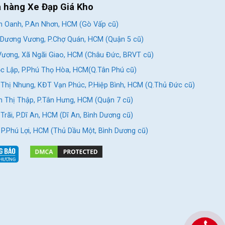
a hàng Xe Đạp Giá Kho
 Oanh, P.An Nhơn, HCM (Gò Vấp cũ)
Dương Vương, P.Chợ Quán, HCM (Quận 5 cũ)
ương, Xã Ngãi Giao, HCM (Châu Đức, BRVT cũ)
c Lập, P.Phú Thọ Hòa, HCM(Q.Tân Phú cũ)
Thị Nhung, KĐT Vạn Phúc, P.Hiệp Bình, HCM (Q.Thủ Đức cũ)
 Thị Thập, P.Tân Hưng, HCM (Quận 7 cũ)
rãi, P.Dĩ An, HCM (Dĩ An, Bình Dương cũ)
, P.Phú Lợi, HCM (Thủ Dầu Một, Bình Dương cũ)