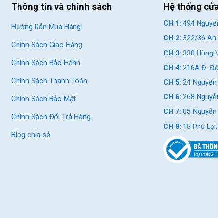
Thông tin và chính sách
Hệ thống cử
Nhôm
CH 1:
494 Nguyễn
Hướng Dẫn Mua Hàng
CH 2:
322/36 An 
Chính Sách Giao Hàng
Giant Sport
CH 3:
330 Hùng V
Chính Sách Bảo Hành
CH 4:
216A Đ. Độ
Chính Sách Thanh Toán
CH 5:
24 Nguyễn 
g truyền động
CH 6:
268 Nguyễn
Chính Sách Bảo Mật
CH 7:
05 Nguyễn T
Shimano Sora
Chính Sách Đổi Trả Hàng
CH 8:
15 Phú Lợi
Blog chia sẻ
Shimano Sora
Shimano Sora