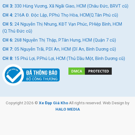
CH 2:
322/36 An Dương Vương, P.Chợ Quán, HCM (Quận
CH 3:
330 Hùng Vương, Xã Ngãi Giao, HCM (Châu Đức, BRVT cũ)
5 cũ)
CH 4:
216A Đ. Độc Lập, P.Phú Thọ Hòa, HCM(Q.Tân Phú cũ)
CH 3:
330 Hùng Vương, Xã Ngãi Giao, HCM (Châu Đức,
CH 5:
24 Nguyễn Thị Nhung, KĐT Vạn Phúc, P.Hiệp Bình, HCM
BRVT cũ)
(Q.Thủ Đức cũ)
CH 4:
216A Đ. Độc Lập, P.Phú Thọ Hòa, HCM(Q.Tân Phú
CH 6:
268 Nguyễn Thị Thập, P.Tân Hưng, HCM (Quận 7 cũ)
cũ)
CH 7:
05 Nguyễn Trãi, P.Dĩ An, HCM (Dĩ An, Bình Dương cũ)
CH 5:
24 Nguyễn Thị Nhung, KĐT Vạn Phúc, P.Hiệp Bình,
CH 8:
15 Phú Lợi, P.Phú Lợi, HCM (Thủ Dầu Một, Bình Dương cũ)
HCM (Q.Thủ Đức cũ)
CH 6:
268 Nguyễn Thị Thập, P.Tân Hưng, HCM (Quận 7
cũ)
CH 7:
05 Nguyễn Trãi, P.Dĩ An, HCM (Dĩ An, Bình Dương
cũ)
Copyright 2026 ©
Xe Đạp Giá Kho
All rights reserved. Web Design by
CH 8:
15 Phú Lợi, P.Phú Lợi, HCM (Thủ Dầu Một, Bình
HALO MEDIA
Dương cũ)
SKU:
20XG9