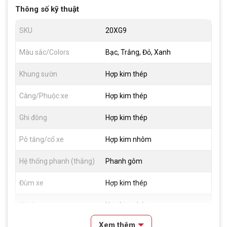
Thông số kỹ thuật
SKU
20XG9
Màu sắc/Colors
Bạc, Trắng, Đỏ, Xanh
Khung sườn
Hợp kim thép
Càng/Phuộc xe
Hợp kim thép
Ghi đông
Hợp kim thép
Pô tăng/cổ xe
Hợp kim nhôm
Hệ thống phanh (thắng)
Phanh gôm
Đùm xe
Hợp kim thép
Vành xe
Hợp kim nhôm
Xem thêm
Lốp xe
Kenda 20×1.75