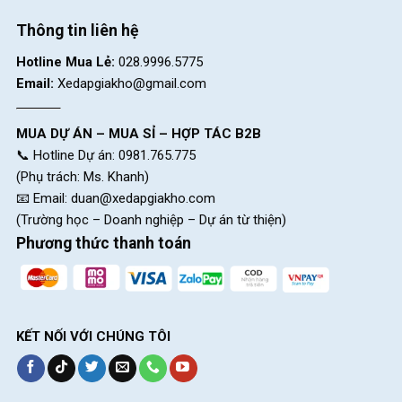
Thông tin liên hệ
Hotline Mua Lẻ:
028.9996.5775
Email:
Xedapgiakho@gmail.com
MUA DỰ ÁN – MUA SỈ – HỢP TÁC B2B
📞 Hotline Dự án: 0981.765.775
Thiết kế yên xe mềm mại
(Phụ trách: Ms. Khanh)
📧 Email:
duan@xedapgiakho.com
Kết Luận
(Trường học – Doanh nghiệp – Dự án từ thiện)
Xe Đạp Gấp Calli Q3 20 inch phù hợp với xu hướng ngày càng
Phương thức thanh toán
được ưa chuộng. Chiếc xe này không chỉ tiện lợi cho việc di
chuyển hàng ngày mà còn đáp ứng các sở thích độc đáo,
mang lại sự hài lòng toàn diện cho người dùng. Để trải nghiệm
sự linh hoạt và tiện ích của xe, bạn có thể đến ngay cửa hàng
KẾT NỐI VỚI CHÚNG TÔI
Xe Đạp Giá Kho
gần nhất hoặc liên hệ tư vấn trực tuyến để
được hỗ trợ tư vấn chi tiết và sở hữu chiếc xe này ngay hôm
nay.