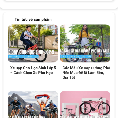
giúp chiếc xe hoạt động hiệu quả trong thời gian dài.
Tin tức về sản phẩm
Xe Đạp Cho Học Sinh Lớp 5
Các Mẫu Xe Đạp Đường Phố
– Cách Chọn Xe Phù Hợp
Nên Mua Để Đi Làm Bền,
Giá Tốt
Trang bị bộ thắng gôm
Bộ lốp Xe Đạp Gấp Calli Q3 20 Inch
Xe Đạp Gấp
Calli
Q3 sử dụng bộ lốp có kích cỡ 20 inch, đảm