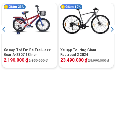
Giảm 23%
Giảm 10%
Xe Đạp Trẻ Em Bé Trai Jazz
Xe Đạp Touring Giant
Bear A-2307 18 Inch
Fastroad 2 2024
2.190.000
₫
23.490.000
₫
2.850.000
₫
25.990.000
₫
Xe Đạp Gấp Calli Q3 20 Inch – Trang bị giỏ xe tiện lợi