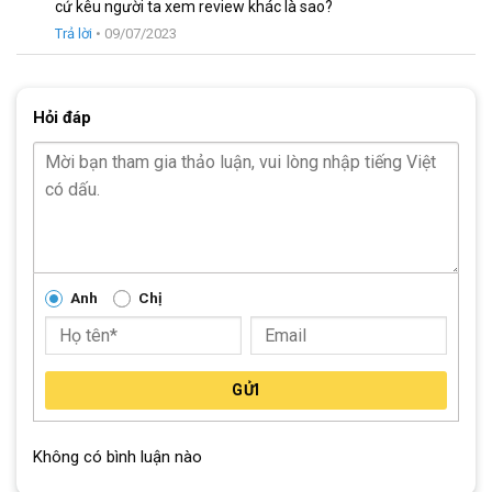
cứ kêu người ta xem review khác là sao?
Đùi đĩa làm từ hợp kim nhôm với cốt vuông và bạc đạn, đảm
Trả lời
•
09/07/2023
bảo khả năng chịu lực tốt và độ ổn định cao khi sử dụng.
Hỏi đáp
Anh
Chị
GỬI
Líp vặn Shimano MF-TZ500 7 tầng
Không có bình luận nào
Líp vặn Shimano MF-TZ500 7 tầng và xích Narrow 7 tốc độ,