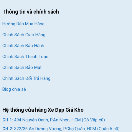
Xem Thêm: Một Số Mẫu Xe Đạp Leo Núi Giá
Thông tin và chính sách
Rẻ Tại Xe Đạp Giá Kho
Hướng Dẫn Mua Hàng
Giảm 11%
Giảm 12%
Chính Sách Giao Hàng
Chính Sách Bảo Hành
Chính Sách Thanh Toán
Chính Sách Bảo Mật
Xe Đạp Thể Thao Hector
Xe Đạp Thể Thao Hector
Chính Sách Đổi Trả Hàng
Look 2B 26 Inch
Look 1B 24 Inch
Blog chia sẻ
3.190.000
₫
2.990.000
₫
3.590.000
₫
3.390.000
₫
Hệ thống cửa hàng Xe Đạp Giá Kho
Địa Chỉ Các Cửa Hàng Xe Đạp Giá Kho:
CH 1:
494 Nguyễn Oanh, P.An Nhơn, HCM (Gò Vấp cũ)
CH 1:
494 Nguyễn Oanh, P.An Nhơn, HCM (Gò Vấp cũ)
CH 2:
322/36 An Dương Vương, P.Chợ Quán, HCM (Quận 5 cũ)