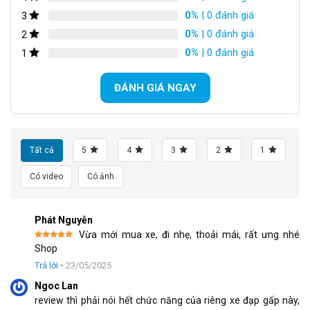
0%
| 0 đánh giá
3
0%
| 0 đánh giá
2
0%
| 0 đánh giá
1
ĐÁNH GIÁ NGAY
Tất cả
5
4
3
2
1
Có video
Có ảnh
Bộ Group Shimano 1x7S
Phát Nguyễn
Vừa mới mua xe, đi nhẹ, thoải mái, rất ưng nhé
Được xếp
Shop
Bộ truyền động gồm 1 tầng dĩa và 7 tầng líp, mang lại khả năng
hạng
5
5
sao
Trả lời
•
23/05/2025
thay đổi tốc độ nhanh chóng.
Ngoc Lan
Tay đề vặn Shimano chuyển đổi giữa các tốc độ một cách linh
review thì phải nói hết chức năng của riêng xe đạp gấp này,
hoạt và mượt mà.