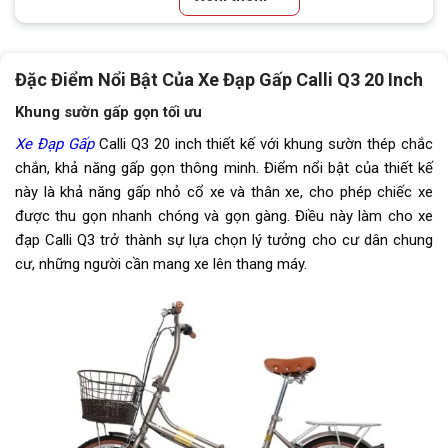
Tay đề
Tay đề vặn Shimano (1 đĩa, 7 líp)
Đặc Điểm Nổi Bật Của Xe Đạp Gấp Calli Q3 20 Inch
Tăng tốc sau (Gạt líp)
Shimano Tourney
Khung sườn gấp gọn tối ưu
Đùi đĩa
Hợp kim nhôm,Cốt vuông, Bạc
Xe Đạp Gấp
Calli Q3 20 inch thiết kế với khung sườn thép chắc
đạn
chắn, khả năng gấp gọn thông minh. Điểm nổi bật của thiết kế
này là khả năng gấp nhỏ cổ xe và thân xe, cho phép chiếc xe
Dĩa
1 Tầng
được thu gọn nhanh chóng và gọn gàng. Điều này làm cho xe
Líp
Líp vặn Shimano MF-TZ500 7
đạp Calli Q3 trở thành sự lựa chọn lý tưởng cho cư dân chung
tầng
cư, những người cần mang xe lên thang máy.
Sên (xích)
Narrow 7 tốc độ
Kích thước
Trọng lượng xe
13.6kg
Trọng lượng thùng
16.6kg-126x20x62