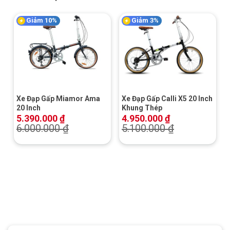
Giảm 10%
Giảm 3%
Xe Đạp Gấp Miamor Ama
Xe Đạp Gấp Calli X5 20 Inch
20 Inch
Khung Thép
5.390.000
₫
4.950.000
₫
6.000.000
₫
5.100.000
₫