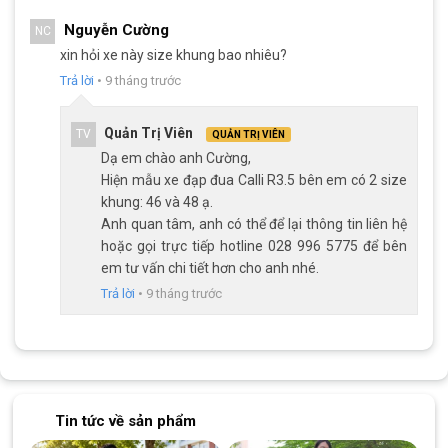
điều kiện đường đi.
Nguyễn Cường
NC
xin hỏi xe này size khung bao nhiêu?
Trả lời
•
9 tháng trước
Quản Trị Viên
TV
QUẢN TRỊ VIÊN
Dạ em chào anh Cường,
Hiện mẫu xe đạp đua Calli R3.5 bên em có 2 size
khung: 46 và 48 ạ.
Anh quan tâm, anh có thể để lại thông tin liên hệ
hoặc gọi trực tiếp hotline 028 996 5775 để bên
em tư vấn chi tiết hơn cho anh nhé.
Trả lời
•
9 tháng trước
Bộ Group Shimano Tourney 2×7 tốc độ
Bộ đề này bao gồm tăng tốc trước và sau Shimano Tourney, líp
Shimano MF-TZ500 7 tầng từ 14-28T, và đùi đĩa nhôm 2 tầng
Tin tức về sản phẩm
34-50T, cho phép xe chuyển động linh hoạt và giữ tốc độ ổn