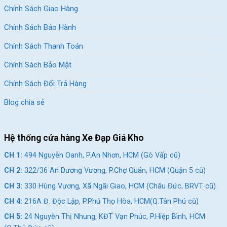
CH 1:
494 Nguyễn Oanh, P.An Nhơn, HCM (Gò Vấp cũ)
Chính Sách Giao Hàng
CH 2:
322/36 An Dương Vương, P.Chợ Quán, HCM (Quận
Chính Sách Bảo Hành
5 cũ)
Chính Sách Thanh Toán
CH 3:
330 Hùng Vương, Xã Ngãi Giao, HCM (Châu Đức,
BRVT cũ)
Chính Sách Bảo Mật
CH 4:
216A Đ. Độc Lập, P.Phú Thọ Hòa, HCM(Q.Tân Phú
Chính Sách Đổi Trả Hàng
cũ)
Blog chia sẻ
CH 5:
24 Nguyễn Thị Nhung, KĐT Vạn Phúc, P.Hiệp Bình,
HCM (Q.Thủ Đức cũ)
CH 6:
268 Nguyễn Thị Thập, P.Tân Hưng, HCM (Quận 7
Hệ thống cửa hàng Xe Đạp Giá Kho
cũ)
CH 1:
494 Nguyễn Oanh, P.An Nhơn, HCM (Gò Vấp cũ)
CH 7:
05 Nguyễn Trãi, P.Dĩ An, HCM (Dĩ An, Bình Dương
CH 2:
322/36 An Dương Vương, P.Chợ Quán, HCM (Quận 5 cũ)
cũ)
CH 3:
330 Hùng Vương, Xã Ngãi Giao, HCM (Châu Đức, BRVT cũ)
CH 8:
15 Phú Lợi, P.Phú Lợi, HCM (Thủ Dầu Một, Bình
CH 4:
216A Đ. Độc Lập, P.Phú Thọ Hòa, HCM(Q.Tân Phú cũ)
Dương cũ)
CH 5:
24 Nguyễn Thị Nhung, KĐT Vạn Phúc, P.Hiệp Bình, HCM
SKU:
R3.5