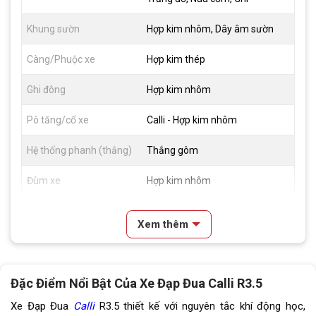
Khung sườn
Hợp kim nhôm, Dây âm sườn
Càng/Phuộc xe
Hợp kim thép
Ghi đông
Hợp kim nhôm
Pô tăng/cổ xe
Calli - Hợp kim nhôm
Hệ thống phanh (thắng)
Thắng gôm
Đùm xe
Hợp kim nhôm
Vành xe
Hợp kim nhôm
Xem thêm
Lốp xe
Kenda 700x28C
Tay đề
Tay đề lắc Shimano Tourney (2
Đặc Điểm Nổi Bật Của Xe Đạp Đua Calli R3.5
đĩa, 7 líp)
Xe Đạp Đua
Calli
R3.5 thiết kế với nguyên tắc khí động học,