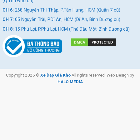
(Q.Thủ Đức cũ)
Thẻ:
Hợp Kim Nhôm
,
Shimano Tourney
,
Xe đạp đua Shimano Tourney
,
CH 6:
268 Nguyễn Thị Thập, P.Tân Hưng, HCM (Quận 7 cũ)
Xe đạp tay đề lắc
CH 7:
05 Nguyễn Trãi, P.Dĩ An, HCM (Dĩ An, Bình Dương cũ)
CH 8:
15 Phú Lợi, P.Phú Lợi, HCM (Thủ Dầu Một, Bình Dương cũ)
Copyright 2026 ©
Xe Đạp Giá Kho
All rights reserved. Web Design by
HALO MEDIA