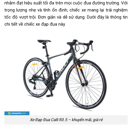
Tăng tốc trước (Gạt
Shimano Tourney
nhằm đạt hiệu suất tối đa trên mọi cuộc đua đường trường. Với
đĩa)
trọng lượng nhẹ và tính ổn định, chiếc xe mang lại trải nghiệm
tốc độ vượt trội. Đơn giản và dễ sử dụng. Dưới đây là thông tin
Tăng tốc sau (Gạt líp)
Shimano Tourney
chi tiết về chiếc xe đạp đua này.
Đùi đĩa
Hợp kim nhôm CALLI, Cốt
vuông, Bạc đạn
Dĩa
2 Tầng, 34/50T
Líp
Líp vặn Shimano MF-TZ500 7
tầng 14-28T
Sên (xích)
FFC Z51 7 tốc độ
Kích thước
NSXKCB
Trọng lượng xe
13kg
Xe Đạp Đua Calli R3.5 – khuyến mãi, giá rẻ
Trọng lượng thùng
17kg - 132x19x80