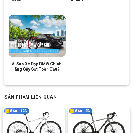
Lốp Kenda 700x28C
Xe Đạp Đua Calli R3.5 sử dụng bộ lốp có kích thước 700x28C, đi
kèm với vành xe làm từ hợp kim nhôm cứng cáp, đảm bảo độ
bền cao và hạn chế tối đa việc biến dạng sau các va chạm.
Vành xe này không chỉ bền mà còn giúp xe di chuyển nhanh
hơn, nhờ vào khả năng chịu lực tốt.
Vì Sao Xe Đạp BMW Chính
Hãng Gây Sốt Toàn Cầu?
SẢN PHẨM LIÊN QUAN
Giảm 12%
Giảm 5%