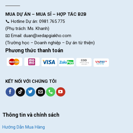
tiết và sở hữu chiếc xe đạp này cùng mức giá ưu đãi bạn nhé!
Xem thêm: Những mẫu xe đạp đua mới nhất
MUA DỰ ÁN – MUA SỈ – HỢP TÁC B2B
được bán tại Xe Đạp Giá Kho
📞 Hotline Dự án: 0981.765.775
(Phụ trách: Ms. Khanh)
Giảm 10%
Giảm 12%
📧 Email:
duan@xedapgiakho.com
(Trường học – Doanh nghiệp – Dự án từ thiện)
Phương thức thanh toán
KẾT NỐI VỚI CHÚNG TÔI
Xe Đạp Đua Califa CR550 –
Xe Đạp Đua QT Bike
Khung Magie, LTWOO R5
GTS200 – Khung Nhôm
7.690.000
₫
6.190.000
₫
8.500.000
₫
7.000.000
₫
Thông tin và chính sách
Địa Chỉ Các Cửa Hàng Xe Đạp Giá Kho:
Hướng Dẫn Mua Hàng