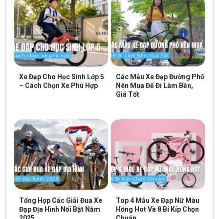
định.
Bên cạnh đó, xích FFC Z51 được tích hợp để đảm bảo rằng mọi
chuyển động đều trơn tru và bền bỉ.
Xe Đạp Cho Học Sinh Lớp 5
Các Mẫu Xe Đạp Đường Phố
– Cách Chọn Xe Phù Hợp
Nên Mua Để Đi Làm Bền,
Giá Tốt
Líp Shimano MF-TZ500 7 tầng từ 14-28T
Tổng Hợp Các Giải Đua Xe
Top 4 Mẫu Xe Đạp Nữ Màu
Đạp Địa Hình Nổi Bật Năm
Hồng Hot Và 8 Bí Kíp Chọn
2025
Chuẩn