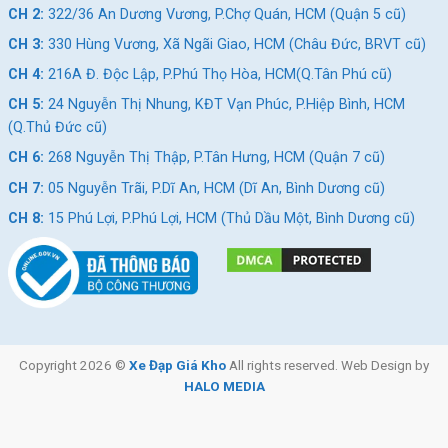
Sau khi tìm hiểu những đặc tính nổi bật của
Xe Đạp Thể Thao
CH 2:
322/36 An Dương Vương, P.Chợ Quán, HCM (Quận 5 cũ)
Nữ VinaBike Latte-V 2021
, bạn còn chần chờ gì nữa mà
CH 3:
330 Hùng Vương, Xã Ngãi Giao, HCM (Châu Đức, BRVT cũ)
không đến ngay
Xe Đạp Giá Kho
để rinh ngay một chiếc xe đạp
CH 4:
216A Đ. Độc Lập, P.Phú Thọ Hòa, HCM(Q.Tân Phú cũ)
dành cho riêng mình nhỉ.
CH 5:
24 Nguyễn Thị Nhung, KĐT Vạn Phúc, P.Hiệp Bình, HCM
Xem thêm:
(Q.Thủ Đức cũ)
Xe đạp thể thao 24 inch Tisago TL07
CH 6:
268 Nguyễn Thị Thập, P.Tân Hưng, HCM (Quận 7 cũ)
Xe đạp thể thao Life Leox24 24 Inch
CH 7:
05 Nguyễn Trãi, P.Dĩ An, HCM (Dĩ An, Bình Dương cũ)
Xe đạp thể thao nữ Vivabike 24 Inch
CH 8:
15 Phú Lợi, P.Phú Lợi, HCM (Thủ Dầu Một, Bình Dương cũ)
SKU:
vina24
Thẻ:
Xe đạp trẻ em 11-15 tuổi
Copyright 2026 ©
Xe Đạp Giá Kho
All rights reserved. Web Design by
HALO MEDIA