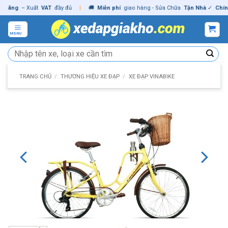
Skip
ng
– Xuất
VAT
đầy đủ
|
🚚
Miễn phí
giao hàng - Sửa Chữa
Tận Nhà
✓
Chính hã
to
content
MENU
Tìm
kiếm:
TRANG CHỦ
/
THƯƠNG HIỆU XE ĐẠP
/
XE ĐẠP VINABIKE