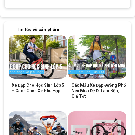
được làm cao lên về phía người lái, điều này có tác dụng giúp
người sở hữu mẫu xe này có thêm nơi để đặt bình nước lên
một cách tiện lợi.
Tin tức về sản phẩm
Các thiết kế của
Xe Đạp Thể Thao Nữ VinaBike Latte-V
2021
được cải tiến để giúp người sử dụng dễ điều khiển, ổn
định, an toàn hơn.
Ngoài ra, khi mua mẫu xe đạp này bạn sẽ được tặng kèm theo
một chiếc giỏ xe
đan mây
hoàn toàn bằng thủ công, tăng thêm
sự hài hoà tổng thể cho mẫu xe này.
Xe Đạp Cho Học Sinh Lớp 5
Các Mẫu Xe Đạp Đường Phố
– Cách Chọn Xe Phù Hợp
Nên Mua Để Đi Làm Bền,
Giá Tốt