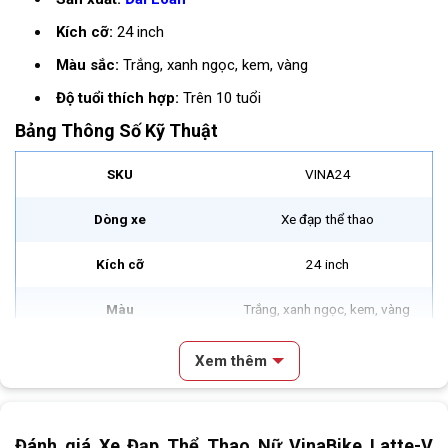
Kích cỡ:
24 inch
Màu sắc:
Trắng, xanh ngọc, kem, vàng
Độ tuổi thích hợp:
Trên 10 tuổi
Bảng Thông Số Kỹ Thuật
SKU
VINA24
Dòng xe
Xe đạp thể thao
Kích cỡ
24 inch
Màu
Trắng, xanh ngọc, kem, vàng
Khung
Hợp kim nhôm
Xem thêm
Càng xe
Hợp kim VNB
Nội dung chính
Đánh giá Xe Đạp Thể Thao Nữ VinaBike Latte-V
Video Review & Đánh Giá Xe Đạp Thể Thao Nữ VinaBike Latte-V
Tay lái
Hợp kim VNB