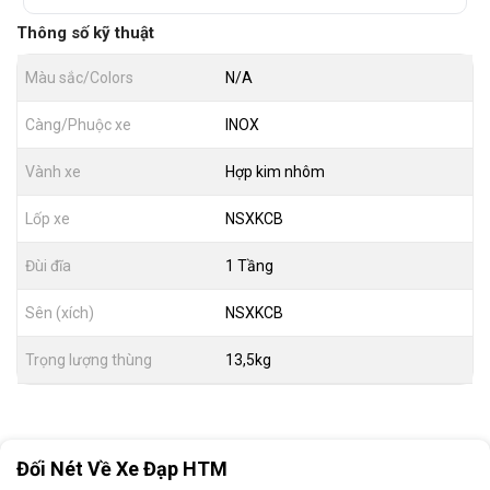
Thông số kỹ thuật
Màu sắc/Colors
N/A
Càng/Phuộc xe
INOX
Vành xe
Hợp kim nhôm
Lốp xe
NSXKCB
Đùi đĩa
1 Tầng
Sên (xích)
NSXKCB
Trọng lượng thùng
13,5kg
Đối Nét Về Xe Đạp HTM