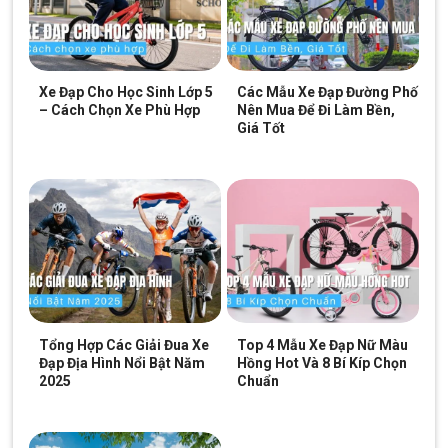
Xe Đạp Cho Học Sinh Lớp 5
Các Mẫu Xe Đạp Đường Phố
– Cách Chọn Xe Phù Hợp
Nên Mua Để Đi Làm Bền,
Giá Tốt
Bộ truyền động Xe Đạp Mini @600 Inox 24 Inch 72 căm
Bánh xe Xe Đạp Mini @600 Inox 24 Inch 72 căm
Tổng Hợp Các Giải Đua Xe
Top 4 Mẫu Xe Đạp Nữ Màu
Đạp Địa Hình Nổi Bật Năm
Hồng Hot Và 8 Bí Kíp Chọn
2025
Chuẩn