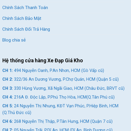
Chính Sách Thanh Toán
Chính Sách Bảo Mật
Chính Sách Đổi Trả Hàng
Blog chia sẻ
Hệ thống cửa hàng Xe Đạp Giá Kho
CH 1:
494 Nguyễn Oanh, P.An Nhơn, HCM (Gò Vấp cũ)
CH 2:
322/36 An Dương Vương, P.Chợ Quán, HCM (Quận 5 cũ)
CH 3:
330 Hùng Vương, Xã Ngãi Giao, HCM (Châu Đức, BRVT cũ)
CH 4:
216A Đ. Độc Lập, P.Phú Thọ Hòa, HCM(Q.Tân Phú cũ)
CH 5:
24 Nguyễn Thị Nhung, KĐT Vạn Phúc, P.Hiệp Bình, HCM
(Q.Thủ Đức cũ)
CH 6:
268 Nguyễn Thị Thập, P.Tân Hưng, HCM (Quận 7 cũ)
CH 7:
05 Nguyễn Trãi, P.Dĩ An, HCM (Dĩ An, Bình Dương cũ)