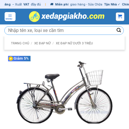
Skip
ng
– Xuất
VAT
đầy đủ
|
🚚
Miễn phí
giao hàng - Sửa Chữa
Tận Nhà
✓
Chính hã
to
content
MENU
Tìm
kiếm:
TRANG CHỦ
/
XE ĐẠP NỮ
/
XE ĐẠP NỮ DƯỚI 3 TRIỆU
Giảm 5%