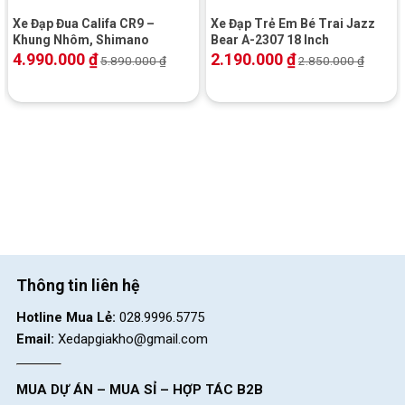
Xe Đạp Đua Califa CR9 –
Xe Đạp Trẻ Em Bé Trai Jazz
Khung Nhôm, Shimano
Bear A-2307 18 Inch
4.990.000
₫
2.190.000
₫
5.890.000
₫
2.850.000
₫
Thông tin liên hệ
Hotline Mua Lẻ:
028.9996.5775
Email:
Xedapgiakho@gmail.com
MUA DỰ ÁN – MUA SỈ – HỢP TÁC B2B