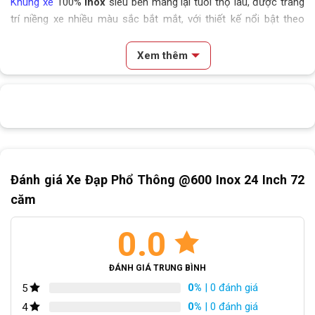
Khung xe
100%
inox
siêu bền mang lại tuổi thọ lâu, được trang
trí niềng xe nhiều màu sắc bắt mắt, với thiết kế nổi bật theo
phong cách nữ tính
Xem thêm
Khung sườn Xe Đạp Mini @600 Inox 24 Inch 72 căm
Phuộc được thiết kế bằng
inox
chắc chắn, có khả năng chịu lực
tốt, dễ dàng bảo trì đem lại trải nghiệm
an toàn
tuyệt đối cho
người dùng
Đánh giá Xe Đạp Phổ Thông @600 Inox 24 Inch 72
căm
0.0
ĐÁNH GIÁ TRUNG BÌNH
0%
| 0 đánh giá
5
0%
| 0 đánh giá
4