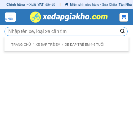
Skip
✓
Chính hãng
– Xuất
VAT
đầy đủ
|
🚚
Miễn phí
giao hàng - Sửa Chữa
Tận Nh
to
content
MENU
Tìm
kiếm:
TRANG CHỦ
/
XE ĐẠP TRẺ EM
/
XE ĐẠP TRẺ EM 4-6 TUỔI