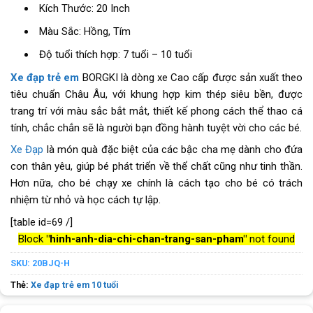
Kích Thước: 20 Inch
Màu Sắc: Hồng, Tím
Độ tuổi thích hợp: 7 tuổi – 10 tuổi
Xe đạp trẻ em
BORGKI là dòng xe Cao cấp được sản xuất theo
tiêu chuẩn Châu Âu, với khung hợp kim thép siêu bền, được
trang trí với màu sắc bắt mắt, thiết kế phong cách thể thao cá
tính, chắc chắn sẽ là người bạn đồng hành tuyệt vời cho các bé.
Xe Đạp
là món quà đặc biệt của các bậc cha mẹ dành cho đứa
con thân yêu, giúp bé phát triển về thể chất cũng như tinh thần.
Hơn nữa, cho bé chạy xe chính là cách tạo cho bé có trách
nhiệm từ nhỏ và học cách tự lập.
[table id=69 /]
Block
"hinh-anh-dia-chi-chan-trang-san-pham"
not found
SKU:
20BJQ-H
Thẻ:
Xe đạp trẻ em 10 tuổi