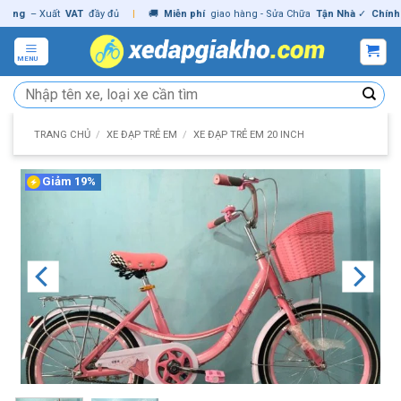
Skip
g
– Xuất
VAT
đầy đủ
|
🚚
Miễn phí
giao hàng - Sửa Chữa
Tận Nhà
✓
Chính hãn
to
content
MENU
Tìm
kiếm:
TRANG CHỦ
/
XE ĐẠP TRẺ EM
/
XE ĐẠP TRẺ EM 20 INCH
Giảm 19%