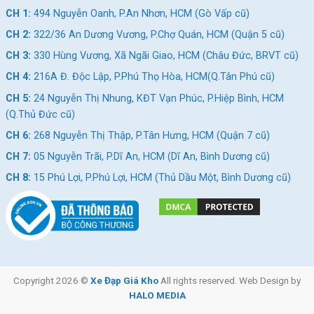
CH 1:
494 Nguyễn Oanh, P.An Nhơn, HCM (Gò Vấp cũ)
CH 2:
322/36 An Dương Vương, P.Chợ Quán, HCM (Quận 5 cũ)
CH 3:
330 Hùng Vương, Xã Ngãi Giao, HCM (Châu Đức, BRVT cũ)
CH 4:
216A Đ. Độc Lập, P.Phú Thọ Hòa, HCM(Q.Tân Phú cũ)
CH 5:
24 Nguyễn Thị Nhung, KĐT Vạn Phúc, P.Hiệp Bình, HCM
(Q.Thủ Đức cũ)
CH 6:
268 Nguyễn Thị Thập, P.Tân Hưng, HCM (Quận 7 cũ)
CH 7:
05 Nguyễn Trãi, P.Dĩ An, HCM (Dĩ An, Bình Dương cũ)
CH 8:
15 Phú Lợi, P.Phú Lợi, HCM (Thủ Dầu Một, Bình Dương cũ)
Copyright 2026 ©
Xe Đạp Giá Kho
All rights reserved. Web Design by
HALO MEDIA