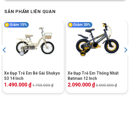
SẢN PHẨM LIÊN QUAN
Giảm 15%
Giảm 30%
Xe Đạp Trẻ Em Bé Gái Shukyo
Xe Đạp Trẻ Em Thống Nhất
S3 14 Inch
Batman 12 Inch
1.490.000
₫
2.090.000
₫
1.755.000
₫
3.000.000
₫