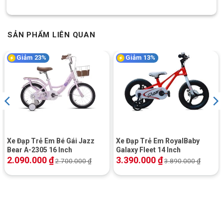
SẢN PHẨM LIÊN QUAN
Giảm 23%
Giảm 13%
Xe Đạp Trẻ Em Bé Gái Jazz
Xe Đạp Trẻ Em RoyalBaby
Bear A-2305 16 Inch
Galaxy Fleet 14 Inch
2.090.000
₫
3.390.000
₫
2.700.000
₫
3.890.000
₫