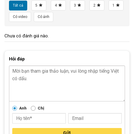
Tất cả
5
4
3
2
1
Có video
Có ảnh
Chưa có đánh giá nào.
Hỏi đáp
Anh
Chị
GỬI