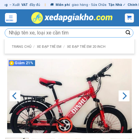
Skip
– Xuất
VAT
đầy đủ
|
🚚
Miễn phí
giao hàng - Sửa Chữa
Tận Nhà
✓
Chính hãng
to
content
MENU
Tìm
kiếm:
TRANG CHỦ
/
XE ĐẠP TRẺ EM
/
XE ĐẠP TRẺ EM 20 INCH
Giảm 21%