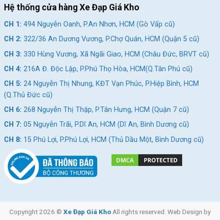
Hệ thống cửa hàng Xe Đạp Giá Kho
CH 1:
494 Nguyễn Oanh, P.An Nhơn, HCM (Gò Vấp cũ)
CH 2:
322/36 An Dương Vương, P.Chợ Quán, HCM (Quận 5 cũ)
CH 3:
330 Hùng Vương, Xã Ngãi Giao, HCM (Châu Đức, BRVT cũ)
CH 4:
216A Đ. Độc Lập, P.Phú Thọ Hòa, HCM(Q.Tân Phú cũ)
CH 5:
24 Nguyễn Thị Nhung, KĐT Vạn Phúc, P.Hiệp Bình, HCM
(Q.Thủ Đức cũ)
CH 6:
268 Nguyễn Thị Thập, P.Tân Hưng, HCM (Quận 7 cũ)
CH 7:
05 Nguyễn Trãi, P.Dĩ An, HCM (Dĩ An, Bình Dương cũ)
CH 8:
15 Phú Lợi, P.Phú Lợi, HCM (Thủ Dầu Một, Bình Dương cũ)
Copyright 2026 ©
Xe Đạp Giá Kho
All rights reserved. Web Design by