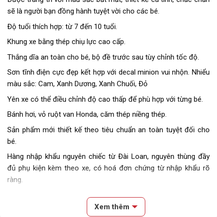
sẽ là người bạn đồng hành tuyệt vời cho các bé.
Độ tuổi thích hợp: từ 7 đến 10 tuổi.
Khung xe bằng thép chiụ lực cao cấp.
Thắng dĩa an toàn cho bé, bộ đề trước sau tùy chỉnh tốc độ.
Sơn tĩnh điện cực đẹp kết hợp với decal minion vui nhộn. Nhiểu
màu sắc: Cam, Xanh Dương, Xanh Chuối, Đỏ
Yên xe có thể điều chỉnh độ cao thấp để phù hợp với từng bé.
Bánh hơi, vỏ ruột van Honda, căm thép niềng thép.
Sản phẩm mới thiết kế theo tiêu chuẩn an toàn tuyệt đối cho
bé.
Hàng nhập khẩu nguyên chiếc từ Đài Loan, nguyên thùng đầy
đủ phụ kiện kèm theo xe, có hoá đơn chứng từ nhập khẩu rõ
ràng.
Xem thêm
Block
"hinh-anh-dia-chi-chan-trang-san-pham"
not found