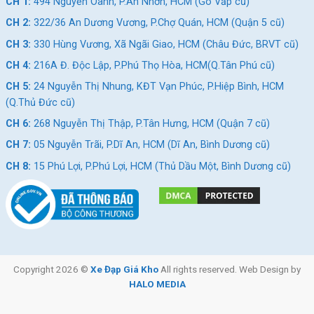
CH 1:
494 Nguyễn Oanh, P.An Nhơn, HCM (Gò Vấp cũ)
CH 2:
322/36 An Dương Vương, P.Chợ Quán, HCM (Quận 5 cũ)
CH 3:
330 Hùng Vương, Xã Ngãi Giao, HCM (Châu Đức, BRVT cũ)
CH 4:
216A Đ. Độc Lập, P.Phú Thọ Hòa, HCM(Q.Tân Phú cũ)
CH 5:
24 Nguyễn Thị Nhung, KĐT Vạn Phúc, P.Hiệp Bình, HCM
(Q.Thủ Đức cũ)
CH 6:
268 Nguyễn Thị Thập, P.Tân Hưng, HCM (Quận 7 cũ)
CH 7:
05 Nguyễn Trãi, P.Dĩ An, HCM (Dĩ An, Bình Dương cũ)
CH 8:
15 Phú Lợi, P.Phú Lợi, HCM (Thủ Dầu Một, Bình Dương cũ)
Copyright 2026 ©
Xe Đạp Giá Kho
All rights reserved. Web Design by
HALO MEDIA