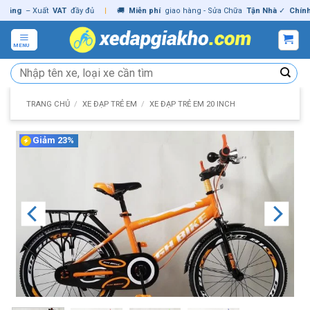
Skip
g
– Xuất
VAT
đầy đủ
|
🚚
Miễn phí
giao hàng - Sửa Chữa
Tận Nhà
✓
Chính hãn
to
content
MENU
Tìm
kiếm:
TRANG CHỦ
/
XE ĐẠP TRẺ EM
/
XE ĐẠP TRẺ EM 20 INCH
Giảm 23%