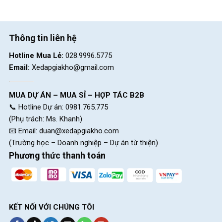
Thông tin liên hệ
Hotline Mua Lẻ:
028.9996.5775
Email:
Xedapgiakho@gmail.com
MUA DỰ ÁN – MUA SỈ – HỢP TÁC B2B
📞 Hotline Dự án: 0981.765.775
(Phụ trách: Ms. Khanh)
📧 Email:
duan@xedapgiakho.com
(Trường học – Doanh nghiệp – Dự án từ thiện)
Phương thức thanh toán
KẾT NỐI VỚI CHÚNG TÔI