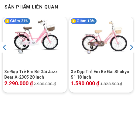
SẢN PHẨM LIÊN QUAN
Giảm 21%
Giảm 13%
Xe Đạp Trẻ Em Bé Gái Jazz
Xe Đạp Trẻ Em Bé Gái Shukyo
Bear A-2305 20 Inch
S1 18 Inch
2.290.000
₫
1.590.000
₫
2.900.000
₫
1.828.500
₫