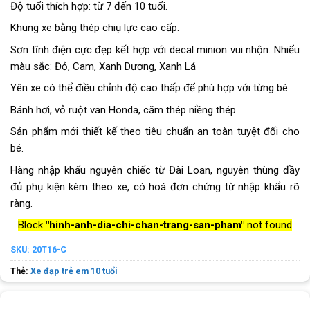
Độ tuổi thích hợp: từ 7 đến 10 tuổi.
Khung xe bằng thép chiụ lực cao cấp.
Sơn tĩnh điện cực đẹp kết hợp với decal minion vui nhộn. Nhiểu
màu sắc: Đỏ, Cam, Xanh Dương, Xanh Lá
Yên xe có thể điều chỉnh độ cao thấp để phù hợp với từng bé.
Bánh hơi, vỏ ruột van Honda, căm thép niềng thép.
Sản phẩm mới thiết kế theo tiêu chuẩn an toàn tuyệt đối cho
bé.
Hàng nhập khẩu nguyên chiếc từ Đài Loan, nguyên thùng đầy
đủ phụ kiện kèm theo xe, có hoá đơn chứng từ nhập khẩu rõ
ràng.
Block
"hinh-anh-dia-chi-chan-trang-san-pham"
not found
SKU:
20T16-C
Thẻ:
Xe đạp trẻ em 10 tuổi