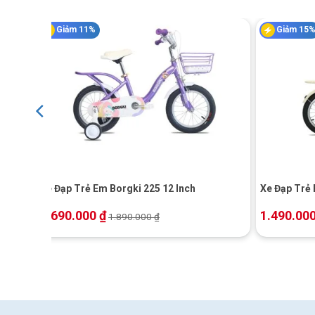
Giảm 11%
Giảm 15
+
+
07 14
Xe Đạp Trẻ Em Borgki 225 12 Inch
Xe Đạp Trẻ 
1.690.000
₫
1.490.00
1.890.000
₫