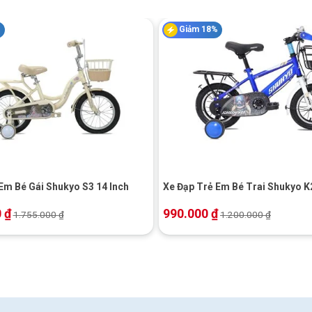
%
Giảm 18%
+
Em Bé Gái Shukyo S3 14 Inch
Xe Đạp Trẻ Em Bé Trai Shukyo K2
0
₫
990.000
₫
1.755.000
₫
1.200.000
₫