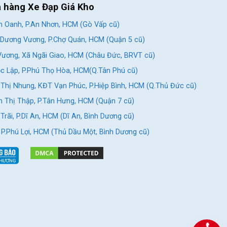
a hàng Xe Đạp Giá Kho
 Oanh, P.An Nhơn, HCM (Gò Vấp cũ)
Dương Vương, P.Chợ Quán, HCM (Quận 5 cũ)
ương, Xã Ngãi Giao, HCM (Châu Đức, BRVT cũ)
c Lập, P.Phú Thọ Hòa, HCM(Q.Tân Phú cũ)
Thị Nhung, KĐT Vạn Phúc, P.Hiệp Bình, HCM (Q.Thủ Đức cũ)
 Thị Thập, P.Tân Hưng, HCM (Quận 7 cũ)
rãi, P.Dĩ An, HCM (Dĩ An, Bình Dương cũ)
, P.Phú Lợi, HCM (Thủ Dầu Một, Bình Dương cũ)