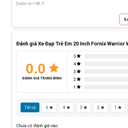
[table id=148 /]
Block
"hinh-anh-dia-chi-c
X
SKU:
Wr20-DT
Thẻ:
Xe đạp trẻ em 10 tuổi
Đánh giá Xe Đạp Trẻ Em 20 Inch Fornix Warrior
5
0.0
4
3
ĐÁNH GIÁ TRUNG BÌNH
2
1
Tất cả
5
4
3
2
1
Chưa có đánh giá nào.