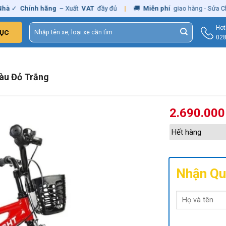
✓
Chính hãng
– Xuất
VAT
đầy đủ
|
🚚
Miễn phí
giao hàng - Sửa Chữa
Tìm
Hot
ỤC
kiếm:
028
Màu Đỏ Trắng
2.690.00
Hết hàng
Nhận Qu