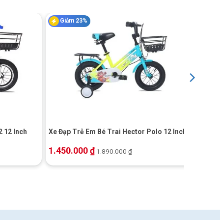
Giảm 23%
+
 12 Inch
Xe Đạp Trẻ Em Bé Trai Hector Polo 12 Inch
1.450.000
₫
1.890.000
₫