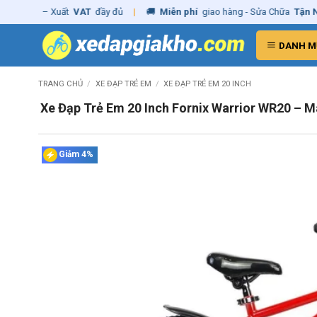
Skip
hãng
– Xuất
VAT
đầy đủ
|
🚚
Miễn phí
giao hàng - Sửa Chữa
Tận Nhà
to
content
DANH M
TRANG CHỦ
/
XE ĐẠP TRẺ EM
/
XE ĐẠP TRẺ EM 20 INCH
Xe Đạp Trẻ Em 20 Inch Fornix Warrior WR20 – 
Giảm 4%