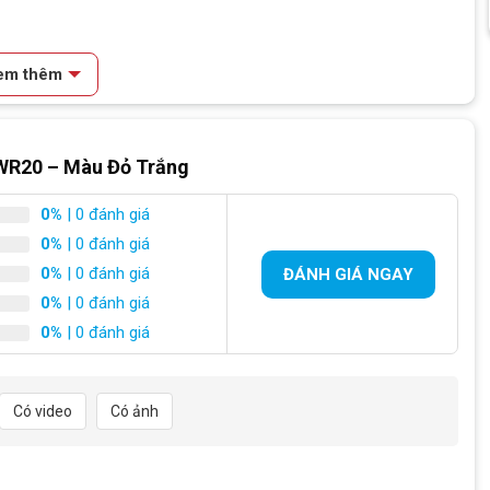
han-trang-san-pham"
not found
em thêm
 WR20 – Màu Đỏ Trắng
0%
| 0 đánh giá
0%
| 0 đánh giá
0%
| 0 đánh giá
ĐÁNH GIÁ NGAY
0%
| 0 đánh giá
0%
| 0 đánh giá
Có video
Có ảnh