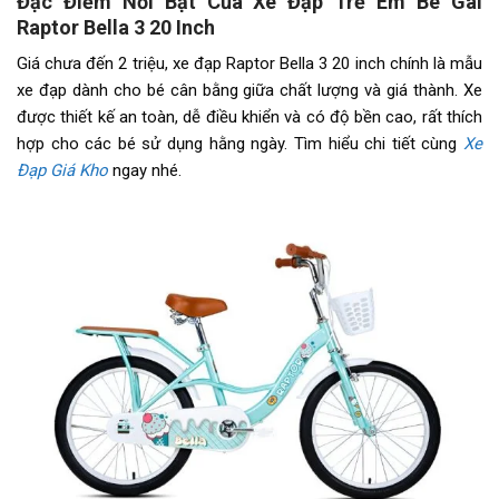
Đặc Điểm Nổi Bật Của Xe Đạp Trẻ Em Bé Gái
Raptor Bella 3 20 Inch
Tăng tốc trước (Gạt
N/A
đĩa)
Giá chưa đến 2 triệu, xe đạp Raptor Bella 3 20 inch chính là mẫu
xe đạp dành cho bé cân bằng giữa chất lượng và giá thành. Xe
Tăng tốc sau (Gạt líp)
N/A
được thiết kế an toàn, dễ điều khiển và có độ bền cao, rất thích
hợp cho các bé sử dụng hằng ngày. Tìm hiểu chi tiết cùng
Xe
Đùi đĩa
Hợp kim thép, Bạc Đạn
Đạp Giá Kho
ngay nhé.
Dĩa
1 Tầng
Líp
Líp vặn 1 tầng
Sên (xích)
N/A
Kích thước
20 inch
Yên
Da thể thao
Cọc/cốt yên
Hợp kim thép
Lưu ý
Thông số kỹ thuật có thể sẽ