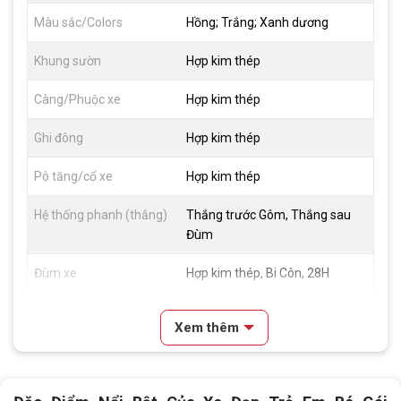
Màu sắc/Colors
Hồng; Trắng; Xanh dương
Khung sườn
Hợp kim thép
Càng/Phuộc xe
Hợp kim thép
Ghi đông
Hợp kim thép
Pô tăng/cổ xe
Hợp kim thép
Hệ thống phanh (thắng)
Thắng trước Gôm, Thắng sau
Đùm
Đùm xe
Hợp kim thép, Bi Côn, 28H
Vành xe
Hợp kim thép
Xem thêm
Lốp xe
20x2.125
Tay đề
N/A