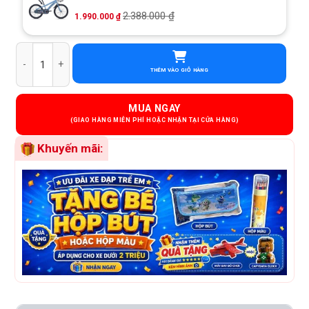
2.388.000
₫
1.990.000
₫
Xe Đạp Trẻ Em Bé Gái Raptor Bella 3 20 Inch số lượng
THÊM VÀO GIỎ HÀNG
MUA NGAY
Khuyến mãi: