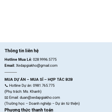
đạp xe, sử dụng được cho mọi nhu cầu. Mua ngay xe đạp trẻ
em giá rẻ, chính hãng tại
cửa hàng Xe Đạp Giá Kho
. Tại cửa
hàng cung cấp đa dạng các dòng xe từ trẻ nhỏ đến người lớn,
giá bán ưu đãi và được bảo hành minh bạch. Gọi ngay hotline
028.9996.5775 để nhận tư vấn chi tiết và nhanh chóng!
Xem ngay các mẫu xe đạp trẻ em chính
hãng, giá tốt
Giảm 10%
Giảm 10%
Thông tin liên hệ
Hotline Mua Lẻ:
028.9996.5775
Email:
Xedapgiakho@gmail.com
MUA DỰ ÁN – MUA SỈ – HỢP TÁC B2B
📞 Hotline Dự án: 0981.765.775
(Phụ trách: Ms. Khanh)
Xe Đạp Địa Hình Trẻ Em QT
Xe Đạp Địa Hình Trẻ Em QT
📧 Email:
duan@xedapgiakho.com
Bike QT122 22 Inch
Bike QT120 20 Inch
(Trường học – Doanh nghiệp – Dự án từ thiện)
2.790.000
₫
2.690.000
₫
Phương thức thanh toán