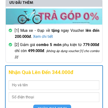
ƯU ĐÃI THÊM:
[1] Mua xe - Đạp về
tặng
ngay Voucher
lên đến
200.000đ.
Xem chi tiết
[2] Giảm giá
combo 5 món
phụ kiện từ
779.000đ
chỉ còn
499.000đ
.
(không áp dụng voucher [1] cho combo
[2]
Nhận Quà Lên Đến 344.000đ