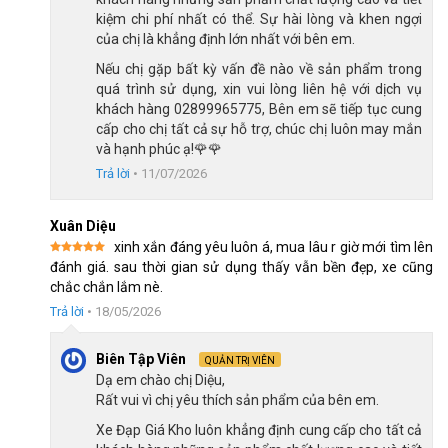
kiệm chi phí nhất có thể. Sự hài lòng và khen ngợi
của chị là khẳng định lớn nhất với bên em.
Nếu chị gặp bất kỳ vấn đề nào về sản phẩm trong
Bộ phanh truyền thống an toàn, lực phanh ổn định
quá trình sử dụng, xin vui lòng liên hệ với dịch vụ
khách hàng 02899965775, Bên em sẽ tiếp tục cung
cấp cho chị tất cả sự hỗ trợ, chúc chị luôn may mắn
Đây là dòng phanh sử dụng phổ biến trong các mẫu
xe đạp trẻ
và hạnh phúc ạ!🌹🌹
em
, bởi tính đơn giản, dễ điều khiển và có thể bảo dưỡng, thay
Trả lời
•
11/07/2026
thế khi cần. Raptor Bella 3 hoàn toàn đáp ứng mọi nhu cầu: đi
học, đi chơi, rèn luyện thể chất hằng ngày,…
Xuân Diệu
Bộ truyền động 1 tốc đơn giản
xinh xắn đáng yêu luôn á, mua lâu r giờ mới tìm lên
Được xếp
đánh giá. sau thời gian sử dụng thấy vẫn bền đẹp, xe cũng
Xe sử dụng bộ truyền động đơn giản với 1 tốc độ gồm 1 đĩa và
hạng
5
5
chắc chắn lắm nè.
sao
1 líp. Cấu hình đơn giản giúp bé tập trung vào việc giữ thăng
Trả lời
•
18/05/2026
bằng và điều khiển tay lái, không cần phải sang số như một số
mẫu khác.
Biên Tập Viên
QUẢN TRỊ VIÊN
Hệ truyền động 1 tốc giúp hạn chế hư hỏng, bố mẹ dễ dàng vệ
Dạ em chào chị Diệu,
sinh xe sau khi cho trẻ sử dụng, đồng thời giảm chi phí bảo
Rất vui vì chị yêu thích sản phẩm của bên em.
dưỡng khi cần.
Xe Đạp Giá Kho luôn khẳng định cung cấp cho tất cả