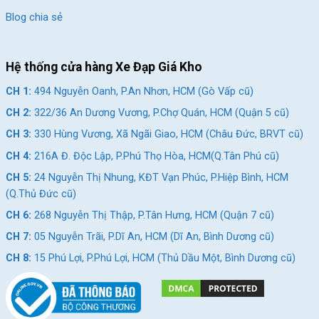
cũ)
Blog chia sẻ
CH 8:
15 Phú Lợi, P.Phú Lợi, HCM (Thủ Dầu Một, Bình
Dương cũ)
Hệ thống cửa hàng Xe Đạp Giá Kho
SKU:
20bella3
CH 1:
494 Nguyễn Oanh, P.An Nhơn, HCM (Gò Vấp cũ)
Thẻ:
Hợp Kim Thép
,
Xe đạp trẻ em 10 tuổi
,
Xe đạp trẻ em 8-10 tuổi
CH 2:
322/36 An Dương Vương, P.Chợ Quán, HCM (Quận 5 cũ)
CH 3:
330 Hùng Vương, Xã Ngãi Giao, HCM (Châu Đức, BRVT cũ)
CH 4:
216A Đ. Độc Lập, P.Phú Thọ Hòa, HCM(Q.Tân Phú cũ)
CH 5:
24 Nguyễn Thị Nhung, KĐT Vạn Phúc, P.Hiệp Bình, HCM
(Q.Thủ Đức cũ)
CH 6:
268 Nguyễn Thị Thập, P.Tân Hưng, HCM (Quận 7 cũ)
CH 7:
05 Nguyễn Trãi, P.Dĩ An, HCM (Dĩ An, Bình Dương cũ)
CH 8:
15 Phú Lợi, P.Phú Lợi, HCM (Thủ Dầu Một, Bình Dương cũ)