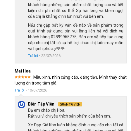
Hệ thống phanh an toàn, dễ sử dụng
khách hàng những sản phẩm chất lượng cao và tiết
kiệm chi phí nhất có thể. Sự hài lòng và khen ngợi
Đối với xe đạp trẻ em yếu tố an toàn luôn được bố mẹ quan
của chị là khẳng định lớn nhất với bên em.
tâm hàng đầu. Hiểu được nỗi lo của các bố mẹ, hãng đã trang
Nếu chị gặp bất kỳ vấn đề nào về sản phẩm trong
bị Raptor Bella 3 hệ thống phanh thiết kế phù hợp với lực tay
quá trình sử dụng, xin vui lòng liên hệ với dịch vụ
của trẻ. Phanh hoạt động ổn định, kiểm soát tốc độ tốt, bé dễ
khách hàng 02899965775, Bên em sẽ tiếp tục cung
dàng bóp phanh mà không cần dùng lực quá mạnh, hạn chế tình
cấp cho chị tất cả sự hỗ trợ, chúc chị luôn may mắn
trạng giật phanh hay mất thăng bằng.
và hạnh phúc ạ!🌹🌹
Trả lời
•
22/07/2026
Mai Hoa
Màu xinh, nhìn cứng cáp, đáng tiền. Mình thấy chất
Được xếp
lượng ổn trong tầm giá
hạng
5
5
sao
Trả lời
•
10/07/2026
Biên Tập Viên
QUẢN TRỊ VIÊN
Dạ em chào chị Hoa,
Rất vui vì chị yêu thích sản phẩm của bên em.
Xe Đạp Giá Kho luôn khẳng định cung cấp cho tất cả
khách hàng những sản phẩm chất lượng cao và tiết