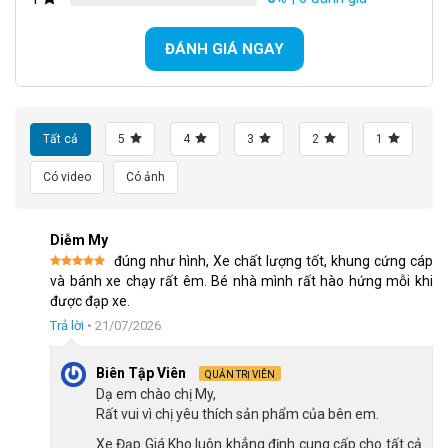
ĐÁNH GIÁ NGAY
Tất cả
5
4
3
2
1
Có video
Có ảnh
Diễm My
Khung xe với đường cong mềm mại, thanh lịch
đúng như hình, Xe chất lượng tốt, khung cứng cáp
Được xếp
và bánh xe chạy rất êm. Bé nhà mình rất hào hứng mỗi khi
hạng
5
5
được đạp xe.
sao
Phuộc thép giúp xe vận hành ổn định
Trả lời
•
21/07/2026
Xe đạp bé gái Raptor Bella 3 sử dụng phần phuộc trước chắc
chắn, độ cứng vững và hỗ trợ xe di chuyển êm hơn khi đi đường
Biên Tập Viên
QUẢN TRỊ VIÊN
không bằng phẳng. Điều này giúp xe giữ được độ cân bằng cần
Dạ em chào chị My,
thiết, hỗ trợ bé làm quen với việc điều khiển tay lái, tăng sự an
Rất vui vì chị yêu thích sản phẩm của bên em.
toàn mỗi khi bé đạp xe.
Xe Đạp Giá Kho luôn khẳng định cung cấp cho tất cả