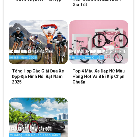
Giá Tốt
Xe đạp 20 inch giúp xe lăn bánh mượt và nhanh
Xem thêm: Các mẫu
xe đạp bé gái
dễ
thương
Raptor Lựa Chọn Thân Thiện Với Trẻ Nhỏ
Raptor
là thương hiệu xe đạp trẻ em được nhiều phụ huynh tin
chọn nhờ thiết kế gọn nhẹ, dễ điều khiển và an toàn cho bé. Xe
Tổng Hợp Các Giải Đua Xe
Top 4 Mẫu Xe Đạp Nữ Màu
Đạp Địa Hình Nổi Bật Năm
Hồng Hot Và 8 Bí Kíp Chọn
được thiết kế phù hợp với thể trạng trẻ nhỏ, giúp bé làm quen xe
2025
Chuẩn
nhanh và tự tin hơn khi tập đi xe đạp hai bánh.