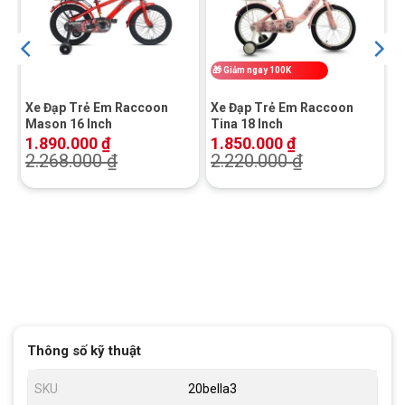
🎁
Giảm ngay 100K
Xe Đạp Trẻ Em Raccoon
Xe Đạp Trẻ Em Raccoon
Mason 16 Inch
Tina 18 Inch
1.890.000
₫
1.850.000
₫
2.268.000
₫
2.220.000
₫
Thông số kỹ thuật
SKU
20bella3