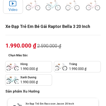
Video
Xe Đạp Trẻ Em Bé Gái Raptor Bella 3 20 Inch
1.990.000
₫
2.590.000
₫
Chọn Màu Sắc
Hồng
Trắng
1.990.000
₫
1.990.000
₫
Xanh Dương
1.990.000
₫
Sản phẩm Xu Hướng
Xe Đạp Trẻ Em Raccoon Jason 20 Inch