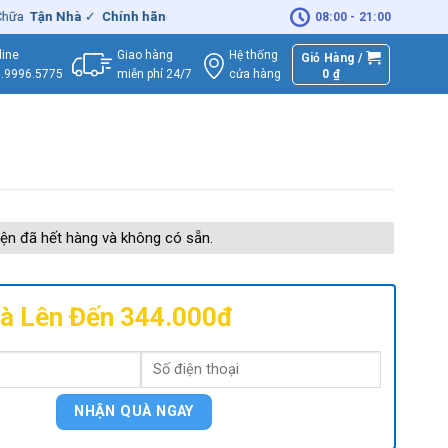
Tận Nhà
✓
Chính hãng
– Xuất
VAT
đầy đủ
|
🚚
Miễn phí
giao hàng -
08:00 - 21:00
Giao hàng
Hệ thống
line
Giỏ Hàng /
miễn phí 24/7
0
₫
cửa hàng
.9996.5775
ện đã hết hàng và không có sẵn.
à Lên Đến 344.000đ