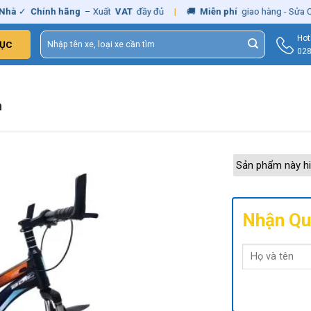
✓
Chính hãng
– Xuất
VAT
đầy đủ
|
🚚
Miễn phí
giao hàng - Sửa Chữa
Tìm
Hot
ỤC
kiếm:
028
h
Sản phẩm này hi
Nhận Qu