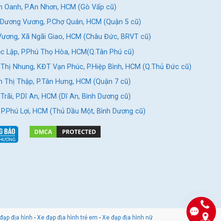
 Oanh, P.An Nhơn, HCM (Gò Vấp cũ)
Dương Vương, P.Chợ Quán, HCM (Quận 5 cũ)
ương, Xã Ngãi Giao, HCM (Châu Đức, BRVT cũ)
c Lập, P.Phú Thọ Hòa, HCM(Q.Tân Phú cũ)
Thị Nhung, KĐT Vạn Phúc, P.Hiệp Bình, HCM (Q.Thủ Đức cũ)
 Thị Thập, P.Tân Hưng, HCM (Quận 7 cũ)
rãi, P.Dĩ An, HCM (Dĩ An, Bình Dương cũ)
, P.Phú Lợi, HCM (Thủ Dầu Một, Bình Dương cũ)
đạp địa hình
-
Xe đạp địa hình trẻ em
-
Xe đạp địa hình nữ