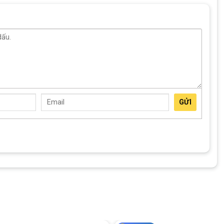
N/A
N/A
Hợp Kim Thép
N/A
N/A
GỬI
N/A
N/A
e Đạp Trẻ Em Đài Loan
t các dòng xe đạp dành cho trẻ em.
Beiduofu
sở hữu nhà máy
cùng đội ngũ nhân công có tay nghề cao nhằm nâng cao chất