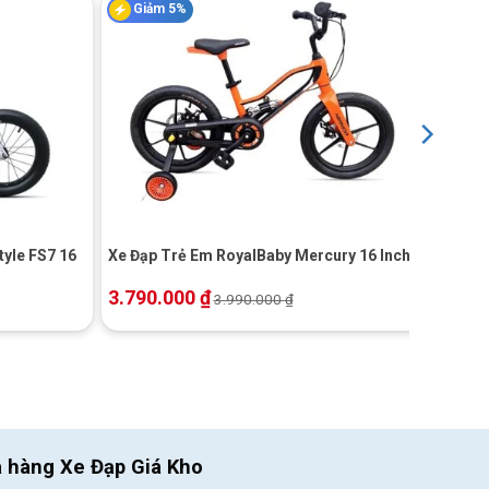
Giảm 5%
+
tyle FS7 16
Xe Đạp Trẻ Em RoyalBaby Mercury 16 Inch
3.790.000
₫
3.990.000
₫
a hàng Xe Đạp Giá Kho