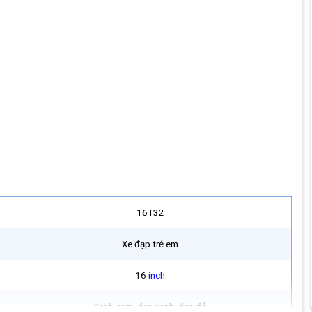
16T32
Xe đạp trẻ em
16
inch
Xanh cam, đen xanh, đen đỏ