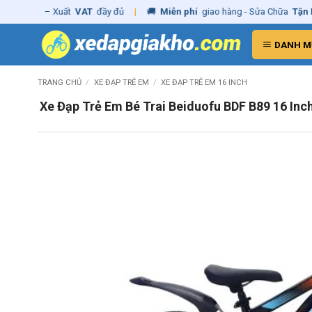
Skip
hãng
– Xuất
VAT
đầy đủ
|
🚚
Miễn phí
giao hàng - Sửa Chữa
Tận Nhà
to
content
DANH M
TRANG CHỦ
/
XE ĐẠP TRẺ EM
/
XE ĐẠP TRẺ EM 16 INCH
Xe Đạp Trẻ Em Bé Trai Beiduofu BDF B89 16 Inc