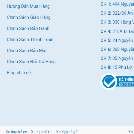
CH 1:
494 Nguyễn
Hướng Dẫn Mua Hàng
CH 2:
322/36 An 
Chính Sách Giao Hàng
CH 3:
330 Hùng V
Chính Sách Bảo Hành
CH 4:
216A Đ. Độ
Chính Sách Thanh Toán
CH 5:
24 Nguyễn 
CH 6:
268 Nguyễn
Chính Sách Bảo Mật
CH 7:
05 Nguyễn T
Chính Sách Đổi Trả Hàng
CH 8:
15 Phú Lợi
Blog chia sẻ
Xe đạp trẻ em
-
Xe đạp bé trai
-
Xe đạp bé gái
Xe 
ng với cách phối màu độc đáo.