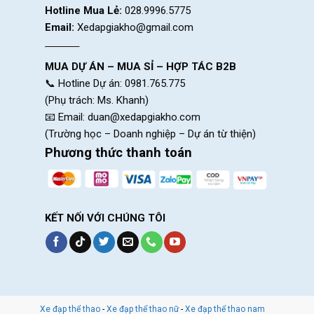
Hotline Mua Lẻ:
028.9996.5775
Email:
Xedapgiakho@gmail.com
MUA DỰ ÁN – MUA SỈ – HỢP TÁC B2B
📞 Hotline Dự án: 0981.765.775
(Phụ trách: Ms. Khanh)
📧 Email:
duan@xedapgiakho.com
(Trường học – Doanh nghiệp – Dự án từ thiện)
Phương thức thanh toán
KẾT NỐI VỚI CHÚNG TÔI
Xe đạp thể thao
-
Xe đạp thể thao nữ
-
Xe đạp thể thao nam
Thiết kế nhỏ gọn ấn tượ