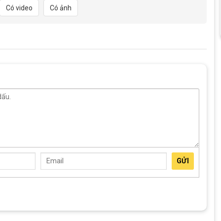
Có video
Có ảnh
hợp kim nhôm
hợp kim thép
hợp kim thép
hợp kim thép
phanh đĩa cơ hợp kim nhôm
N/A
GỬI
N/A
N/A
Hợp kim thép