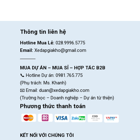
Thương hiệu
RoyalBaby
được ra đời vào năm 2009, đã có
tích thương hiệu xe đạp trẻ em đạt chuẩn chất lượng
Châu 
Hiện nay
RoyalBaby
đã có mặt tại thị trường Việt để chin
Thông tin liên hệ
các sản phẩm với tiêu chuẩn chất lượng cao cấp.
Hotline Mua Lẻ:
028.9996.5775
RoyalBaby
đã trở thành thương hiệu hàng đầu về
xe đạp t
Email:
Xedapgiakho@gmail.com
tiên có mặt để chinh phục các bậc phụ huynh và các bé tại 
Đặc Điểm Nổi Bật Của
Xe Đạp Trẻ Em RoyalBa
MUA DỰ ÁN – MUA SỈ – HỢP TÁC B2B
Ấn tượng với thiết kế hiện đại
📞 Hotline Dự án: 0981.765.775
(Phụ trách: Ms. Khanh)
📧 Email:
duan@xedapgiakho.com
(Trường học – Doanh nghiệp – Dự án từ thiện)
Phương thức thanh toán
KẾT NỐI VỚI CHÚNG TÔI