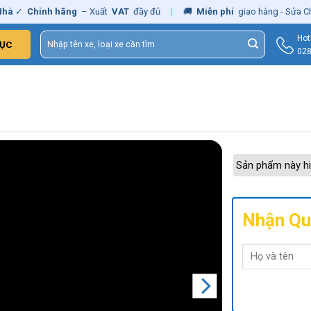
✓
Chính hãng
– Xuất
VAT
đầy đủ
|
🚚
Miễn phí
giao hàng - Sửa Chữa
Tìm
Hot
ỤC
kiếm:
028
Sản phẩm này hi
Nhận Qu