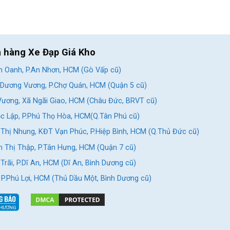
a hàng Xe Đạp Giá Kho
 Oanh, P.An Nhơn, HCM (Gò Vấp cũ)
Dương Vương, P.Chợ Quán, HCM (Quận 5 cũ)
ương, Xã Ngãi Giao, HCM (Châu Đức, BRVT cũ)
c Lập, P.Phú Thọ Hòa, HCM(Q.Tân Phú cũ)
Thị Nhung, KĐT Vạn Phúc, P.Hiệp Bình, HCM (Q.Thủ Đức cũ)
 Thị Thập, P.Tân Hưng, HCM (Quận 7 cũ)
rãi, P.Dĩ An, HCM (Dĩ An, Bình Dương cũ)
, P.Phú Lợi, HCM (Thủ Dầu Một, Bình Dương cũ)