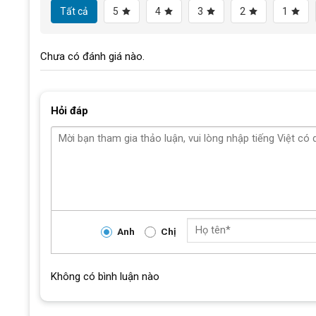
Tất cả
5
4
3
2
1
Khung
Chưa có đánh giá nào.
Càng xe
Tay lái
Hỏi đáp
Cổ lái
Phanh
Tay đề số
Tăng tốc trước
Anh
Chị
(Gạt đĩa)
Tăng tốc sau
Không có bình luận nào
(Gạt líp)
Đùi đĩa