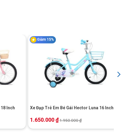
Giảm 15%
+
 18 Inch
Xe Đạp Trẻ Em Bé Gái Hector Luna 16 Inch
1.650.000
₫
1.950.000
₫