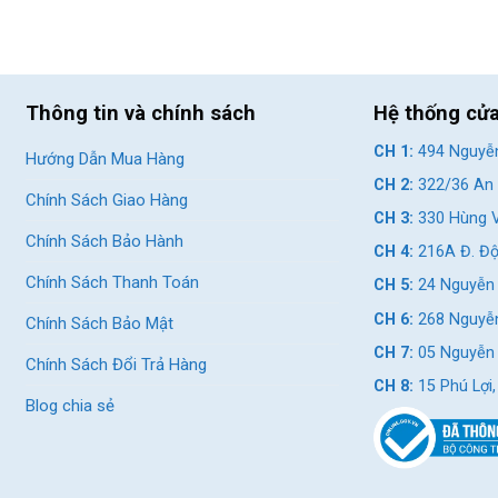
 mặt trên 30 quốc gia.
RoyalBaby
luôn luôn dẫn đầu với thành
Âu
.
h phục các bậc phụ huynh và các bé đang có nhu cầu trải nghiệm
Thông tin và chính sách
Hệ thống cử
CH 1:
494 Nguyễn
Hướng Dẫn Mua Hàng
rẻ em
trong nhiều năm qua tại các nước trên thế giới. Và lần đầu
CH 2:
322/36 An 
thị trường
Việt Nam
.
Chính Sách Giao Hàng
CH 3:
330 Hùng V
by Shuttle 14 Inch
Chính Sách Bảo Hành
CH 4:
216A Đ. Độ
Chính Sách Thanh Toán
CH 5:
24 Nguyễn 
CH 6:
268 Nguyễn
Chính Sách Bảo Mật
CH 7:
05 Nguyễn T
Chính Sách Đổi Trả Hàng
CH 8:
15 Phú Lợi
Blog chia sẻ