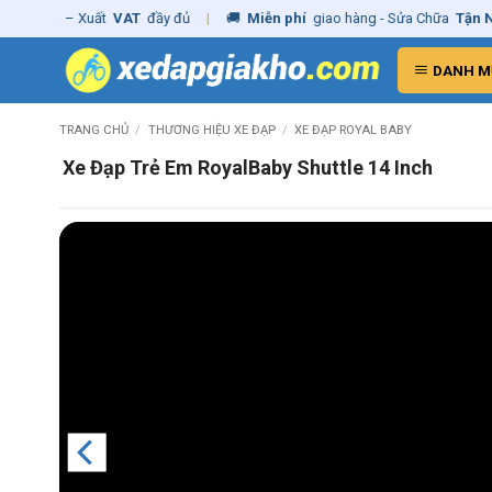
Skip
hãng
– Xuất
VAT
đầy đủ
|
🚚
Miễn phí
giao hàng - Sửa Chữa
Tận Nhà
to
content
DANH M
TRANG CHỦ
/
THƯƠNG HIỆU XE ĐẠP
/
XE ĐẠP ROYAL BABY
Xe Đạp Trẻ Em RoyalBaby Shuttle 14 Inch