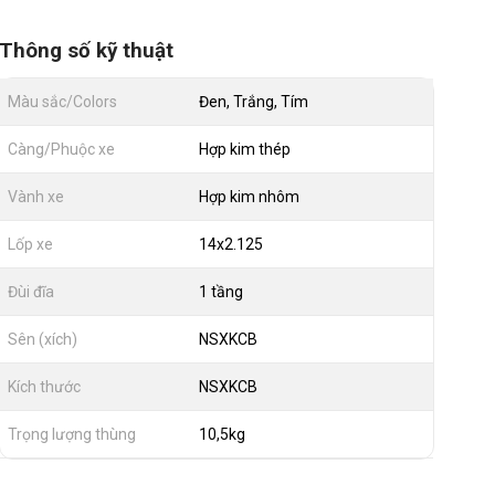
Thông số kỹ thuật
Màu sắc/Colors
Đen, Trắng, Tím
Càng/Phuộc xe
Hợp kim thép
Vành xe
Hợp kim nhôm
Lốp xe
14x2.125
Đùi đĩa
1 tầng
Sên (xích)
NSXKCB
Kích thước
NSXKCB
Trọng lượng thùng
10,5kg