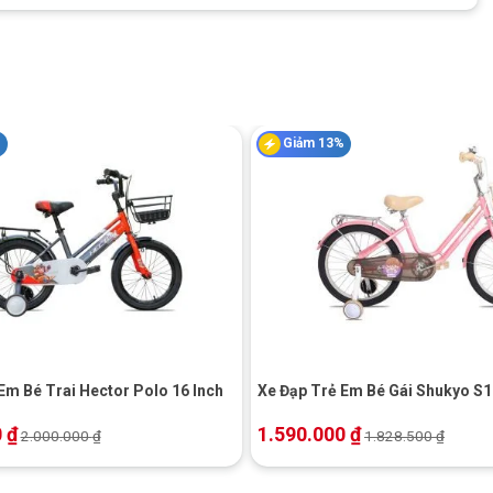
N/A
N/A
TE
%
Giảm 13%
đùm bạc đạn hợp kim nhôm
hợp kim nhôm
royal baby 16×2.125
+
13,6kg (116×18.5×64)
Em Bé Trai Hector Polo 16 Inch
Xe Đạp Trẻ Em Bé Gái Shukyo S1
10kg
0
₫
1.590.000
₫
2.000.000
₫
1.828.500
₫
u