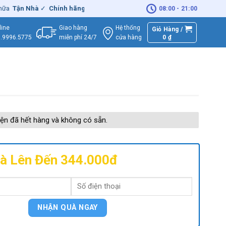
Tận Nhà
✓
Chính hãng
– Xuất
VAT
đầy đủ
|
🚚
Miễn phí
giao hàng -
08:00 - 21:00
Giao hàng
Hệ thống
line
Giỏ Hàng /
miễn phí 24/7
0
₫
cửa hàng
.9996.5775
ện đã hết hàng và không có sẵn.
à Lên Đến 344.000đ