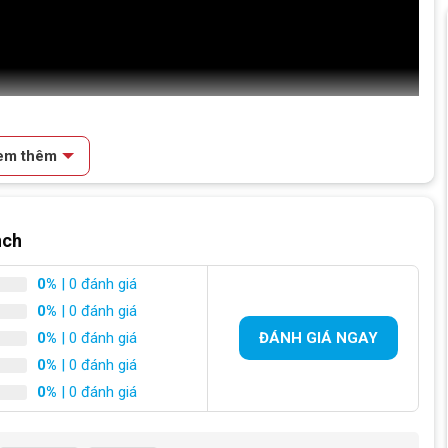
em thêm
nch
0%
| 0 đánh giá
0%
| 0 đánh giá
Inch
0%
| 0 đánh giá
ĐÁNH GIÁ NGAY
 Shuttle 14 Inch
0%
| 0 đánh giá
0%
| 0 đánh giá
14 inch
trắng đỏ , đen đỏ, Tím