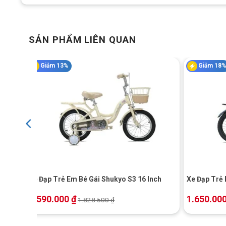
Đĩa trước
SẢN PHẨM LIÊN QUAN
Líp sau
Xích
Giảm 13%
Giảm 18
Đùm xe
Vành xe
Lốp
+
+
Khối lượng thùng
h
Xe Đạp Trẻ Em Bé Gái Shukyo S3 16 Inch
Xe Đạp Trẻ 
Trọng lượng xe
1.590.000
₫
1.650.00
1.828.500
₫
RoyalBaby – Tiêu Chuẩn Chất Lượng Châu Â