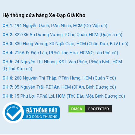
Hệ thống cửa hàng Xe Đạp Giá Kho
CH 1:
494 Nguyễn Oanh, P.An Nhơn, HCM (Gò Vấp cũ)
CH 2:
322/36 An Dương Vương, P.Chợ Quán, HCM (Quận 5 cũ)
CH 3:
330 Hùng Vương, Xã Ngãi Giao, HCM (Châu Đức, BRVT cũ)
CH 4:
216A Đ. Độc Lập, P.Phú Thọ Hòa, HCM(Q.Tân Phú cũ)
CH 5:
24 Nguyễn Thị Nhung, KĐT Vạn Phúc, P.Hiệp Bình, HCM
(Q.Thủ Đức cũ)
CH 6:
268 Nguyễn Thị Thập, P.Tân Hưng, HCM (Quận 7 cũ)
CH 7:
05 Nguyễn Trãi, P.Dĩ An, HCM (Dĩ An, Bình Dương cũ)
CH 8:
15 Phú Lợi, P.Phú Lợi, HCM (Thủ Dầu Một, Bình Dương cũ)