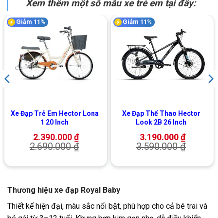
Xem thêm một số mẫu xe trẻ em tại đây:
Giảm 11%
Giảm 11%
Xe Đạp Trẻ Em Hector Lona
Xe Đạp Thể Thao Hector
1 20 Inch
Look 2B 26 Inch
2.390.000
₫
3.190.000
₫
2.690.000
₫
3.590.000
₫
Thương hiệu xe đạp Royal Baby
Thiết kế hiện đại, màu sắc nổi bật, phù hợp cho cả bé trai và