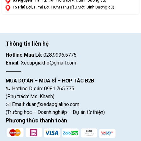
05 Nguyễn Trãi
, P.Dĩ An, HCM (Dĩ An, Bình Dương cũ)
15 Phú Lợi,
P.Phú Lợi, HCM (Thủ Dầu Một, Bình Dương cũ)
Thông tin liên hệ
Hotline Mua Lẻ:
028.9996.5775
Email:
Xedapgiakho@gmail.com
MUA DỰ ÁN – MUA SỈ – HỢP TÁC B2B
📞 Hotline Dự án: 0981.765.775
(Phụ trách: Ms. Khanh)
📧 Email:
duan@xedapgiakho.com
(Trường học – Doanh nghiệp – Dự án từ thiện)
Phương thức thanh toán