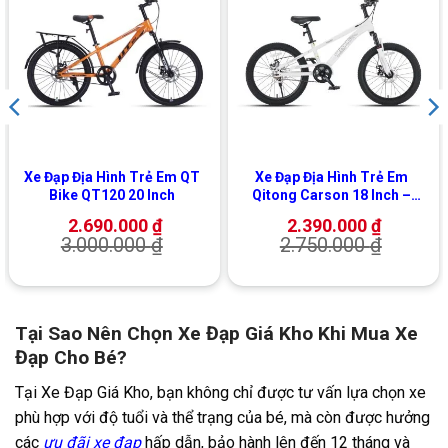
Xe Đạp Địa Hình Trẻ Em QT
Xe Đạp Địa Hình Trẻ Em
Bike QT120 20 Inch
Qitong Carson 18 Inch –
Phanh Đĩa Cơ
2.690.000
₫
2.390.000
₫
3.000.000
₫
2.750.000
₫
Tại Sao Nên Chọn Xe Đạp Giá Kho Khi Mua Xe
Đạp Cho Bé?
Tại Xe Đạp Giá Kho, bạn không chỉ được tư vấn lựa chọn xe
phù hợp với độ tuổi và thể trạng của bé, mà còn được hưởng
các
ưu đãi xe đạp
hấp dẫn, bảo hành lên đến 12 tháng và