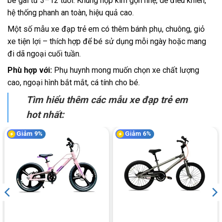
bé gái từ 3–12 tuổi. Khung hợp kim gọn nhẹ, dễ điều khiển,
hệ thống phanh an toàn, hiệu quả cao.
Một số mẫu xe đạp trẻ em có thêm bánh phụ, chuông, giỏ
xe tiện lợi – thích hợp để bé sử dụng mỗi ngày hoặc mang
đi dã ngoại cuối tuần.
Phù hợp với:
Phụ huynh mong muốn chọn xe chất lượng
cao, ngoại hình bắt mắt, cá tính cho bé.
Tìm hiểu thêm các mẫu xe đạp trẻ em
hot nhất:
Giảm 9%
Giảm 6%