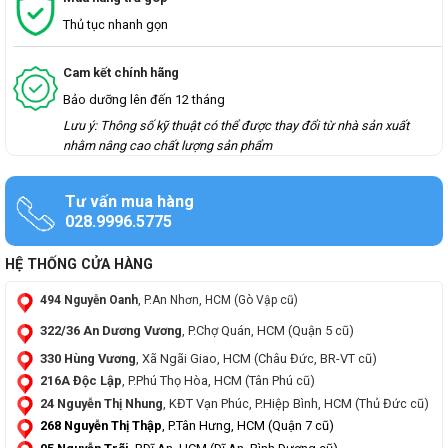
Thủ tục nhanh gọn
Cam kết chính hãng
Bảo dưỡng lên đến 12 tháng
Lưu ý: Thông số kỹ thuật có thể được thay đổi từ nhà sản xuất
nhằm nâng cao chất lượng sản phẩm
Tư vấn mua hàng
028.9996.5775
HỆ THỐNG CỬA HÀNG
494 Nguyễn Oanh
, P.An Nhơn, HCM (Gò Vập cũ)
322/36 An Dương Vương
, P.Chợ Quán, HCM (Quận 5 cũ)
330 Hùng Vương
, Xã Ngãi Giao, HCM (Châu Đức, BR-VT cũ)
216A Độc Lập
, P.Phú Thọ Hòa, HCM (Tân Phú cũ)
24 Nguyễn Thị Nhung
, KĐT Vạn Phúc, P.Hiệp Bình, HCM (Thủ Đức cũ)
268 Nguyễn Thị Thập
, P.Tân Hưng, HCM (Quận 7 cũ)