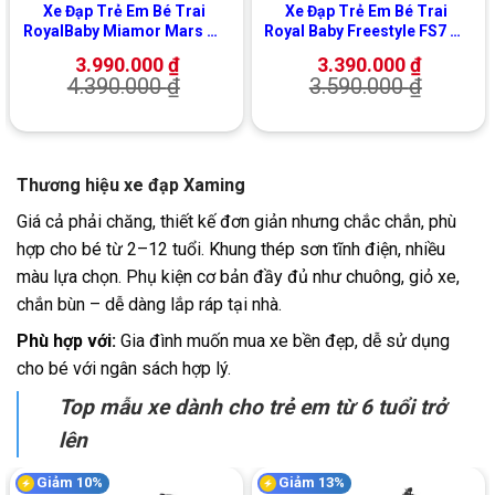
Xe Đạp Trẻ Em Bé Trai
Xe Đạp Trẻ Em Bé Trai
RoyalBaby Miamor Mars 18
Royal Baby Freestyle FS7 20
Inch (Vành Đúc)
Inch
3.990.000
₫
3.390.000
₫
4.390.000
₫
3.590.000
₫
Thương hiệu xe đạp Xaming
Giá cả phải chăng, thiết kế đơn giản nhưng chắc chắn, phù
hợp cho bé từ 2–12 tuổi. Khung thép sơn tĩnh điện, nhiều
màu lựa chọn. Phụ kiện cơ bản đầy đủ như chuông, giỏ xe,
chắn bùn – dễ dàng lắp ráp tại nhà.
Phù hợp với:
Gia đình muốn mua xe bền đẹp, dễ sử dụng
cho bé với ngân sách hợp lý.
Top mẫu xe dành cho trẻ em từ 6 tuổi trở
lên
Giảm 10%
Giảm 13%