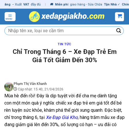
Skip
g
– Xuất
VAT
đầy đủ
|
🚚
Miễn phí
giao hàng - Sửa Chữa
Tận Nhà
✓
Chính hã
to
content
MENU
Tìm
kiếm:
TIN TỨC
Chỉ Trong Tháng 6 – Xe Đạp Trẻ Em
Giá Tốt Giảm Đến 30%
Phạm Thị Vân Khanh
Cập nhật: 15:40, 21/04/2026
Mùa hè đến rồi! Đây là dịp tuyệt vời để cha mẹ dành tặng
con một món quà ý nghĩa: chiếc xe đạp trẻ em giá tốt để bé
rèn luyện sức khỏe, khám phá thế giới xung quanh. Đặc biệt,
chỉ trong tháng 6, tại
Xe Đạp Giá Kho
, hàng trăm mẫu xe đạp
đang giảm giá lên đến 30%, số lượng có hạn – ưu đãi có