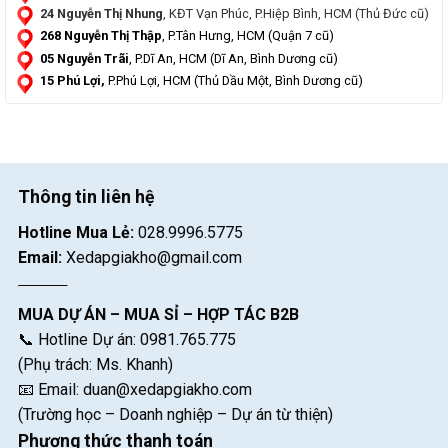
24 Nguyễn Thị Nhung
, KĐT Vạn Phúc, P.Hiệp Bình, HCM (Thủ Đức cũ)
268 Nguyễn Thị Thập
, P.Tân Hưng, HCM (Quận 7 cũ)
05 Nguyễn Trãi
, P.Dĩ An, HCM (Dĩ An, Bình Dương cũ)
15 Phú Lợi,
P.Phú Lợi, HCM (Thủ Dầu Một, Bình Dương cũ)
Thông tin liên hệ
Hotline Mua Lẻ:
028.9996.5775
Email:
Xedapgiakho@gmail.com
MUA DỰ ÁN – MUA SỈ – HỢP TÁC B2B
📞 Hotline Dự án: 0981.765.775
(Phụ trách: Ms. Khanh)
📧 Email:
duan@xedapgiakho.com
(Trường học – Doanh nghiệp – Dự án từ thiện)
Phương thức thanh toán