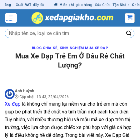
Skip
g
– Xuất
VAT
đầy đủ
|
🚚
Miễn phí
giao hàng - Sửa Chữa
Tận Nhà
✓
Chính hãn
to
content
MENU
Tìm
kiếm:
BLOG CHIA SẺ
,
KINH NGHIỆM MUA XE ĐẠP
Mua Xe Đạp Trẻ Em Ở Đâu Rẻ Chất
Lượng?
Anh Huỳnh
Cập nhật: 13:43, 22/04/2026
Xe đạp
là không chỉ mang lại niềm vui cho trẻ em mà còn
giúp bé phát triển thể chất và tinh thần một cách toàn diện.
Tuy nhiên, với nhiều thương hiệu và mẫu mã xe đạp trên thị
trường, việc lựa chọn được chiếc xe phù hợp với giá cả hợp
lý là điều không hề dễ dàng. Trong bài viết này, Xe Đạp Giá