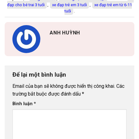
đạp cho bé trai 3 tuổi
,
xe đạp trẻ em 3 tuổi
,
xe đạp trẻ em từ 6-11
tuổi
.
ANH HUỲNH
Để lại một bình luận
Email của bạn sẽ không được hiển thị công khai.
Các
trường bắt buộc được đánh dấu
*
Bình luận
*