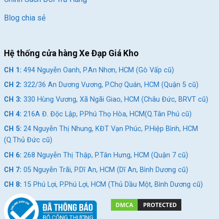
Blog chia sẻ
Hệ thống cửa hàng Xe Đạp Giá Kho
CH 1:
494 Nguyễn Oanh, P.An Nhơn, HCM (Gò Vấp cũ)
CH 2:
322/36 An Dương Vương, P.Chợ Quán, HCM (Quận 5 cũ)
CH 3:
330 Hùng Vương, Xã Ngãi Giao, HCM (Châu Đức, BRVT cũ)
CH 4:
216A Đ. Độc Lập, P.Phú Thọ Hòa, HCM(Q.Tân Phú cũ)
CH 5:
24 Nguyễn Thị Nhung, KĐT Vạn Phúc, P.Hiệp Bình, HCM
(Q.Thủ Đức cũ)
CH 6:
268 Nguyễn Thị Thập, P.Tân Hưng, HCM (Quận 7 cũ)
CH 7:
05 Nguyễn Trãi, P.Dĩ An, HCM (Dĩ An, Bình Dương cũ)
CH 8:
15 Phú Lợi, P.Phú Lợi, HCM (Thủ Dầu Một, Bình Dương cũ)