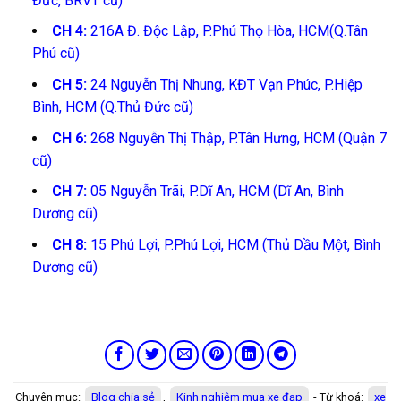
Đức, BRVT cũ)
CH 4:
216A Đ. Độc Lập, P.Phú Thọ Hòa, HCM(Q.Tân
Phú cũ)
CH 5:
24 Nguyễn Thị Nhung, KĐT Vạn Phúc, P.Hiệp
Bình, HCM (Q.Thủ Đức cũ)
CH 6:
268 Nguyễn Thị Thập, P.Tân Hưng, HCM (Quận 7
cũ)
CH 7:
05 Nguyễn Trãi, P.Dĩ An, HCM (Dĩ An, Bình
Dương cũ)
CH 8:
15 Phú Lợi, P.Phú Lợi, HCM (Thủ Dầu Một, Bình
Dương cũ)
Chuyên mục:
Blog chia sẻ
,
Kinh nghiệm mua xe đạp
- Từ khoá:
xe