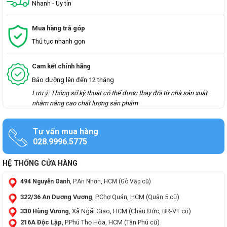
Nhanh - Uy tín
Mua hàng trả góp
Thủ tục nhanh gọn
Cam kết chính hãng
Bảo dưỡng lên đến 12 tháng
Lưu ý: Thông số kỹ thuật có thể được thay đổi từ nhà sản xuất
nhằm nâng cao chất lượng sản phẩm
Tư vấn mua hàng
028.9996.5775
HỆ THỐNG CỬA HÀNG
494 Nguyễn Oanh
, P.An Nhơn, HCM (Gò Vập cũ)
322/36 An Dương Vương
, P.Chợ Quán, HCM (Quận 5 cũ)
330 Hùng Vương
, Xã Ngãi Giao, HCM (Châu Đức, BR-VT cũ)
216A Độc Lập
, P.Phú Thọ Hòa, HCM (Tân Phú cũ)