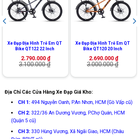
Xe Đạp Địa Hình Trẻ Em QT
Xe Đạp Địa Hình Trẻ Em QT
Bike QT122 22 Inch
Bike QT120 20 Inch
2.790.000
₫
2.690.000
₫
3.100.000
₫
3.000.000
₫
Địa Chỉ Các Cửa Hàng Xe Đạp Giá Kho:
CH 1:
494 Nguyễn Oanh, P.An Nhơn, HCM (Gò Vấp cũ)
CH 2:
322/36 An Dương Vương, P.Chợ Quán, HCM
(Quận 5 cũ)
CH 3:
330 Hùng Vương, Xã Ngãi Giao, HCM (Châu