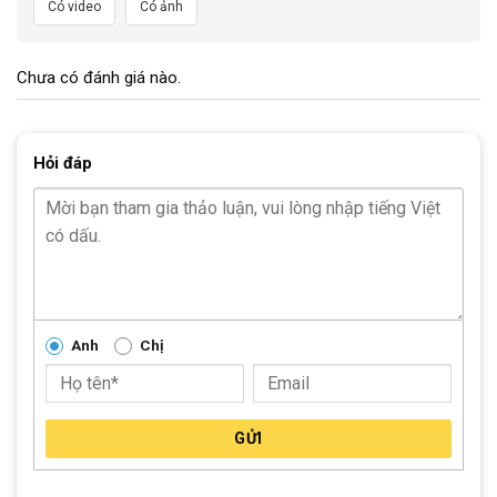
Có video
Có ảnh
Hình Ảnh Chi Tiết Xe Đạp Cho Bé Gái 18 Inch Weilaixi WLC
Carly
Chưa có đánh giá nào.
Khung xe được thiết kế gọn gàng, nhưng vô cùng chắc chắn
Hỏi đáp
Thiết kế chắn sên xe giúp các bé an toàn khi di chuyển
Anh
Chị
Vỏ đựng các đồ dùng, đồ chơi tiện lợi cho các bé
Bánh xe được thiết kế với vỏ cao su chất liệu tự nhiên khá dày giúp tay
GỬI
lái ổn định, cổ xe không bị lạng sang 2 bên