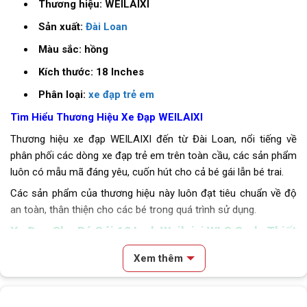
Thương hiệu: WEILAIXI
Sản xuất:
Đài Loan
Màu sắc: hồng
Kích thước: 18 Inches
Phân loại:
xe đạp trẻ em
Tìm Hiểu Thương Hiệu Xe Đạp WEILAIXI
Thương hiệu xe đạp WEILAIXI đến từ Đài Loan, nổi tiếng về
phân phối các dòng xe đạp trẻ em trên toàn cầu, các sản phẩm
luôn có mẫu mã đáng yêu, cuốn hút cho cả bé gái lẫn bé trai.
Các sản phẩm của thương hiệu này luôn đạt tiêu chuẩn về độ
an toàn, thân thiện cho các bé trong quá trình sử dụng.
Xe Đạp Cho Bé Gái 18 Inch Weilaixi WLC Carly Thiết
Kế Vô Cùng Đáng Yêu
Xem thêm
Đặc Điểm Nổi Bật Của Xe Đạp Cho Bé Gái 18 Inch Weilaixi
WLC Carly
Nội dung chính