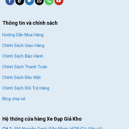
THƯỚC
Cân nặng
9.5 Kg
Thông tin và chính sách
Tải trọng
< 50 Kg
Hướng Dẫn Mua Hàng
PHỤ KIỆN
Chính Sách Giao Hàng
Phụ kiện
N/A
Chính Sách Bảo Hành
Chính Sách Thanh Toán
LƯU Ý
Chính Sách Bảo Mật
Hàng chính hãng, nhập khẩu và phân phối bởi Xe Đạp
Giá Kho.
***
Chính Sách Đổi Trả Hàng
Các chi tiết sản phẩm có thể thay đổi mà không cần
báo trước.
Blog chia sẻ
Danh mục
Xe đạp trẻ em
Hệ thống cửa hàng Xe Đạp Giá Kho
Tag
Xe đạp trẻ em Weilaixi
CH 1:
494 Nguyễn Oanh, P.An Nhơn, HCM (Gò Vấp cũ)