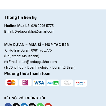
Líp xe
N/A
Sên xe
N/A
Thông tin liên hệ
Trục giữa
N/A
Hotline Mua Lẻ:
028.9996.5775
Email:
Xedapgiakho@gmail.com
HỆ THỐNG
BÁNH
MUA DỰ ÁN – MUA SỈ – HỢP TÁC B2B
Niềng xe
Hợp kim nhôm
📞 Hotline Dự án: 0981.765.775
(Phụ trách: Ms. Khanh)
Đùm xe
Hợp kim thép
📧 Email:
duan@xedapgiakho.com
(Trường học – Doanh nghiệp – Dự án từ thiện)
Căm xe
Hợp kim thép
Phương thức thanh toán
Vỏ ruột
Cao su, bánh hơi
Bánh xe
Bánh nhựa
phụ
KẾT NỐI VỚI CHÚNG TÔI
KÍCH