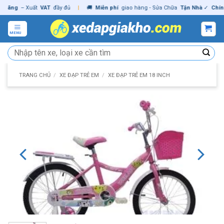
Skip
ng
– Xuất
VAT
đầy đủ
|
🚚
Miễn phí
giao hàng - Sửa Chữa
Tận Nhà
✓
Chính hã
to
content
MENU
Tìm
kiếm:
TRANG CHỦ
/
XE ĐẠP TRẺ EM
/
XE ĐẠP TRẺ EM 18 INCH