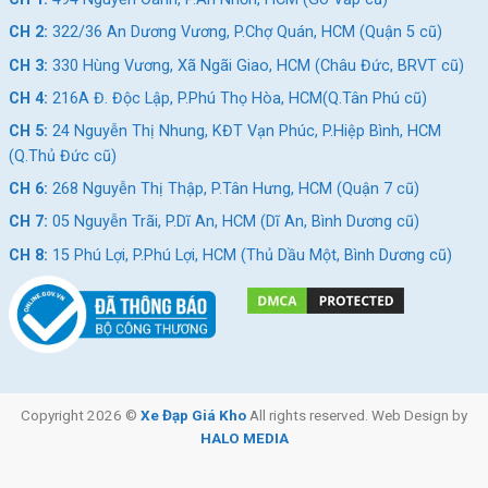
Link
N/A
CH 2:
322/36 An Dương Vương, P.Chợ Quán, HCM (Quận 5 cũ)
CH 3:
330 Hùng Vương, Xã Ngãi Giao, HCM (Châu Đức, BRVT cũ)
Youtube
N/A
CH 4:
216A Đ. Độc Lập, P.Phú Thọ Hòa, HCM(Q.Tân Phú cũ)
CH 5:
24 Nguyễn Thị Nhung, KĐT Vạn Phúc, P.Hiệp Bình, HCM
(Q.Thủ Đức cũ)
Địa Điểm Bán Xe Đạp Cho Bé Gái 18 Inch Weilaixi
WLC Carly
CH 6:
268 Nguyễn Thị Thập, P.Tân Hưng, HCM (Quận 7 cũ)
CH 7:
05 Nguyễn Trãi, P.Dĩ An, HCM (Dĩ An, Bình Dương cũ)
Các bậc phụ huynh đang muốn tìm mua cho con em mình một
mẫu xe để bé tập chạy, hoặc ý nghĩa hơn là mua xe đạp như 1
CH 8:
15 Phú Lợi, P.Phú Lợi, HCM (Thủ Dầu Một, Bình Dương cũ)
món quà, thì hãy đến ngay với hệ thống cửa hàng
Xe Đạp Giá
Kho
ngay nhé!
Xe Đạp Giá Kho – cùng đội ngũ chuyên nghiệp tận tâm, trách
nhiệm trong việc phục vụ khách hàng, đảm bảo khách luôn hài
lòng khi đến, và vui vẻ khi rời đi.
Copyright 2026 ©
Xe Đạp Giá Kho
All rights reserved. Web Design by
Block
"hinh-anh-dia-chi-chan-trang-san-pham"
not found
HALO MEDIA
♦
Xem thêm
bài viết khác