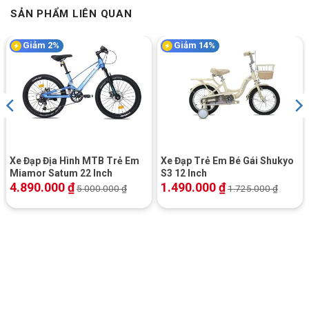
SẢN PHẨM LIÊN QUAN
Yên
Nệm
Giảm 2%
Giảm 14%
Bàn đạp
Cốt thép bọc nhựa
BỘ
TRUYỀN
ĐỘNG
Thắng
Thắng cụm chữ V – Thắng Đùm
Xe Đạp Địa Hình MTB Trẻ Em
Xe Đạp Trẻ Em Bé Gái Shukyo
Tay thắng
Nhựa cao cấp
Miamor Satum 22 Inch
S3 12 Inch
4.890.000
₫
1.490.000
₫
5.000.000
₫
1.725.000
₫
Bộ tăng
N/A
tốc trước
Tay nắm
N/A
sang số
Bộ giò đĩa
Hợp kim thép