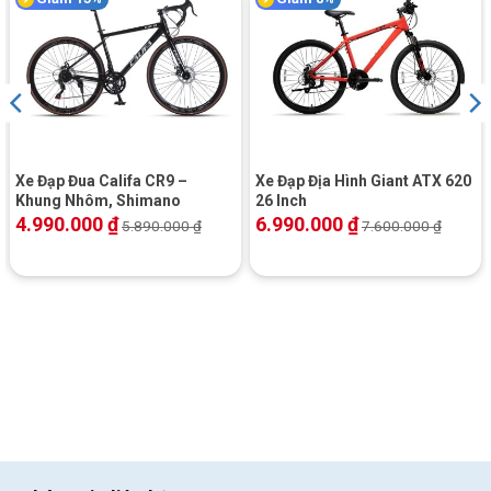
Xe Đạp Đua Califa CR9 –
Xe Đạp Địa Hình Giant ATX 620
Khung Nhôm, Shimano
26 Inch
4.990.000
₫
6.990.000
₫
5.890.000
₫
7.600.000
₫