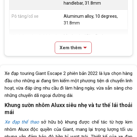
handlebar, 31.8mm
Pô tăng/cổ xe
Aluminum alloy, 10 degrees,
31.8mm
Hệ thống phanh (thắng)
Mechanical Disc Brake
Xem thêm
Đùm xe
Aluminum alloy disc brake hub
Vành xe
Double-layer aluminum alloy
Xe đạp touring Giant Escape 2 phiên bản 2022 là lựa chọn hàng
Lốp xe
GIANT S-X3, 700x35C
đầu cho những ai đang tìm kiếm một phương tiện di chuyển linh
hoạt, vừa đáp ứng nhu cầu đi làm hằng ngày, vừa sẵn sàng cho
Tay đề
Shimano ST-EF41 3×7
những chuyến dã ngoại đường dài.
Tăng tốc trước (Gạt
Shimano Tourney
Khung sườn nhôm Aluxx siêu nhẹ và tư thế lái thoải
đĩa)
mái
Xe đạp thể thao
Tăng tốc sau (Gạt líp)
sở hữu bộ khung được chế tác từ hợp kim
Shimano Tourney RD-TY500
nhôm Aluxx độc quyền của Giant, mang lại trọng lượng tối ưu
Đùi đĩa
48/38/28T
nhưng vẫn đảm bảo độ bền bỉ vượt trội. Thiết kế của xe đạp