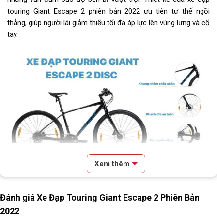
touring Giant Escape 2 phiên bản 2022 ưu tiên tư thế ngồi
Dĩa
Shimano MF-TZ500-7, 14-34T
thẳng, giúp người lái giảm thiểu tối đa áp lực lên vùng lưng và cổ
tay.
Líp
Shimano MF-TZ500-7, 14-34T
Sên (xích)
KMC Z7
Yên
Giant Sports
Cọc/cốt yên
Giant D-Fuse Alloy
Chiều cao phù hợp
Trên 1m6
Lưu ý
Thông số kỹ thuật có thể sẽ
được thay đổi từ nhà sản xuất
Xem thêm
nhằm nâng cao chất lượng sản
phẩm.
Xe đạp Touring Giant Escape 2 Disc phiên bản quốc tế chất lượng cao
Đánh giá Xe Đạp Touring Giant Escape 2 Phiên Bản
2022