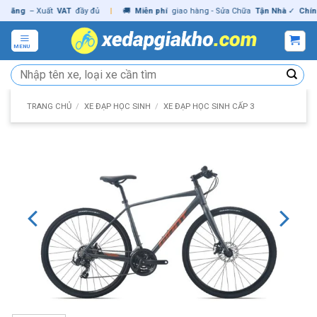
Skip
ng
– Xuất
VAT
đầy đủ
|
🚚
Miễn phí
giao hàng - Sửa Chữa
Tận Nhà
✓
Chính hã
to
content
MENU
Tìm
kiếm:
TRANG CHỦ
/
XE ĐẠP HỌC SINH
/
XE ĐẠP HỌC SINH CẤP 3