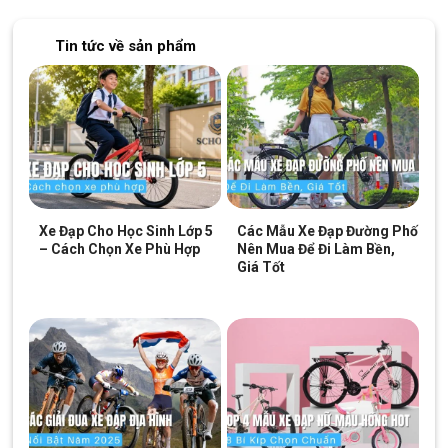
cũ)
CH 8:
15 Phú Lợi, P.Phú Lợi, HCM (Thủ Dầu Một, Bình
Tin tức về sản phẩm
Dương cũ)
SKU:
escape2M-2022
Thẻ:
Hợp Kim Nhôm
,
Shimano Tourney
,
Xe đạp Touring Shimano
Tourney
Xe Đạp Cho Học Sinh Lớp 5
Các Mẫu Xe Đạp Đường Phố
– Cách Chọn Xe Phù Hợp
Nên Mua Để Đi Làm Bền,
Giá Tốt