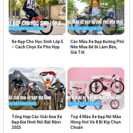
kỹ năng đạp xe và tạo nên những chuyến dạo chơi vui vẻ, thú vị.
Xe Đạp Cho Học Sinh Lớp 5
Các Mẫu Xe Đạp Đường Phố
– Cách Chọn Xe Phù Hợp
Nên Mua Để Đi Làm Bền,
Giá Tốt
Tổng Hợp Các Giải Đua Xe
Top 4 Mẫu Xe Đạp Nữ Màu
HỆ THỐNG TRUYỀN ĐỘNG BAO GỒM: XÍCH, LÍP
Đạp Địa Hình Nổi Bật Năm
Hồng Hot Và 8 Bí Kíp Chọn
2025
Chuẩn