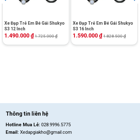
Xe Đạp Trẻ Em Bé Gái Shukyo
Xe Đạp Trẻ Em Bé Gái Shukyo
S3 12 Inch
S3 16 Inch
1.490.000
₫
1.590.000
₫
1.725.000
₫
1.828.500
₫
SĂM BƠM HƠI VÀ LỐP CAO SU, ĐẢM BẢO AN TOÀN VÀ H
Bánh phụ giúp bé tập đi
Xe đạp trẻ em bé trai Shukyo K2 16 Inch còn trang bị sẵn bộ
bánh phụ. Đây là phụ kiện vô cùng hữu ích giúp bé dễ dàng tập
đi xe và làm quen với việc cân bằng trên xe đạp. Bánh phụ được
thiết kế để tiếp xúc với mặt đất, giúp hỗ trợ xe và giữ cho xe
không đổ khi bé chưa biết cách giữ thăng bằng.
Thông tin liên hệ
Hotline Mua Lẻ:
028.9996.5775
Email:
Xedapgiakho@gmail.com