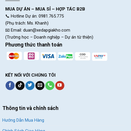
MUA DỰ ÁN – MUA SỈ – HỢP TÁC B2B
📞 Hotline Dự án: 0981.765.775
(Phụ trách: Ms. Khanh)
📧 Email:
duan@xedapgiakho.com
(Trường học – Doanh nghiệp – Dự án từ thiện)
Phương thức thanh toán
Bộ bánh phụ hỗ trợ bé tập đạp và đảm bảo an toàn cho bé
KẾT NỐI VỚI CHÚNG TÔI
Ngoài ra, xe đạp trẻ em bé trai Shukyo K2 16 Inch còn có
chuông xe, giúp bé có thể tạo ra âm thanh khi cần thiết, giúp
tăng cường an toàn cho bé khi di chuyển trên đường.
Thêm vào đó, còn có giỏ xe tiện lợi giúp bé có thể chở các vật
Thông tin và chính sách
dụng nhỏ như đồ chơi, chai nước hoặc bất kỳ vật dụng nào bé
muốn mang theo. Giỏ xe được thiết kế để dễ dàng gắn trên xe
Hướng Dẫn Mua Hàng
và có độ bền cao.
Chính Sách Giao Hàng