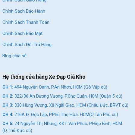
Chính Sách Bảo Hành
Chính Sách Thanh Toán
Chính Sách Bảo Mật
Chính Sách Đổi Trả Hàng
Blog chia sẻ
Hệ thống cửa hàng Xe Đạp Giá Kho
CH 1:
494 Nguyễn Oanh, P.An Nhơn, HCM (Gò Vấp cũ)
CH 2:
322/36 An Dương Vương, P.Chợ Quán, HCM (Quận 5 cũ)
CH 3:
330 Hùng Vương, Xã Ngãi Giao, HCM (Châu Đức, BRVT cũ)
CH 4:
216A Đ. Độc Lập, P.Phú Thọ Hòa, HCM(Q.Tân Phú cũ)
Kết Luận
CH 5:
24 Nguyễn Thị Nhung, KĐT Vạn Phúc, P.Hiệp Bình, HCM
(Q.Thủ Đức cũ)
Xe đạp trẻ em bé trai Shukyo K2 16 Inch là một lựa chọn tuyệt