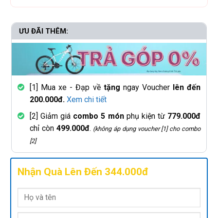
ƯU ĐÃI THÊM:
[1] Mua xe - Đạp về
tặng
ngay Voucher
lên đến
200.000đ.
Xem chi tiết
[2] Giảm giá
combo 5 món
phụ kiện từ
779.000đ
chỉ còn
499.000đ
.
(không áp dụng voucher [1] cho combo
[2]
Nhận Quà Lên Đến 344.000đ