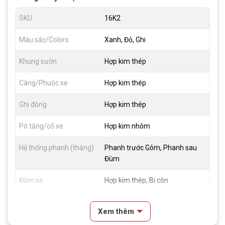
SKU
16K2
Màu sắc/Colors
Xanh, Đỏ, Ghi
Khung sườn
Hợp kim thép
Càng/Phuộc xe
Hợp kim thép
Ghi đông
Hợp kim thép
Pô tăng/cổ xe
Hợp kim nhôm
Hệ thống phanh (thắng)
Phanh trước Gôm, Phanh sau
Đùm
Đùm xe
Hợp kim thép, Bi côn
Vành xe
Nhôm 1 lớp
Xem thêm
Lốp xe
16x2.125