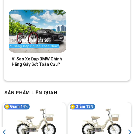
Xe đạp dùng săm bơm hơi và lốp cao su
Xe Đạp Bé Trai
Shukyo K2 16 Inch tạo ra một trải nghiệm đạp
xe an toàn và thú vị cho các bé yêu. Một trong những bộ phận
đáng chú ý nhất là sự kết hợp của săm bơm hơi và lốp cao su.
Săm bơm hơi giúp xe dễ dàng thích ứng với các loại địa hình,
trong khi lốp cao su cung cấp độ bám tốt, giúp xe di chuyển ổn
định trên mọi bề mặt. Sự kết hợp này đảm bảo hiệu suất tối ưu
và độ an toàn cao khi di chuyển, giúp các bé có thể thỏa sức
Vì Sao Xe Đạp BMW Chính
vui chơi mà không cần lo lắng.
Hãng Gây Sốt Toàn Cầu?
SẢN PHẨM LIÊN QUAN
Giảm 14%
Giảm 13%