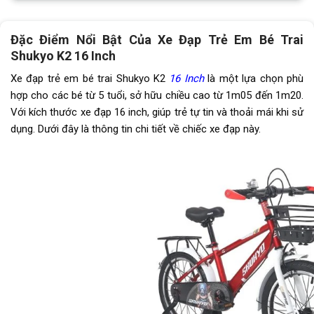
Đùi đĩa
Thép
Đặc Điểm Nổi Bật Của Xe Đạp Trẻ Em Bé Trai
Shukyo K2 16 Inch
Dĩa
1 Tầng
Xe đạp trẻ em bé trai Shukyo K2
16 Inch
là một lựa chọn phù
Líp
Líp đơn 16T
hợp cho các bé từ 5 tuổi, sở hữu chiều cao từ 1m05 đến 1m20.
Với kích thước xe đạp 16 inch, giúp trẻ tự tin và thoải mái khi sử
Kích thước
16 inch
dụng. Dưới đây là thông tin chi tiết về chiếc xe đạp này.
Trọng lượng xe
8kg
Trọng lượng thùng
9.5kg
Yên
Mút bọc da mềm
Cọc/cốt yên
Thép
Chiều cao phù hợp
Từ 1m05
Tải trọng
60kg