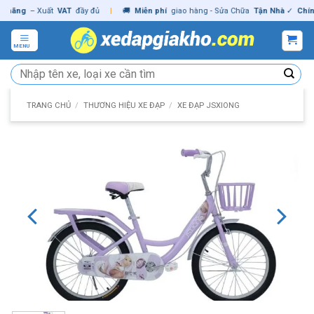
Skip
ng
– Xuất
VAT
đầy đủ
|
🚚
Miễn phí
giao hàng - Sửa Chữa
Tận Nhà
✓
Chính h
to
content
MENU
Tìm
kiếm:
TRANG CHỦ
/
THƯƠNG HIỆU XE ĐẠP
/
XE ĐẠP JSXIONG