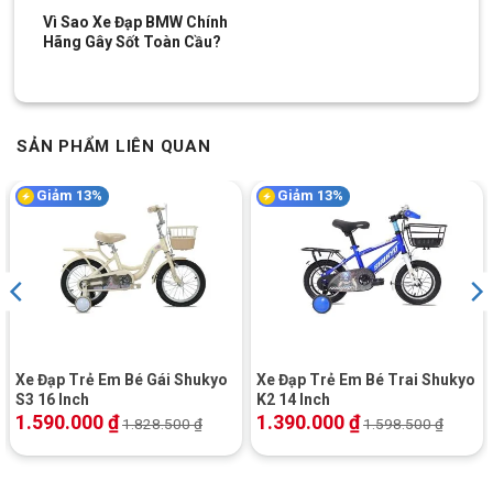
Vì Sao Xe Đạp BMW Chính
Hãng Gây Sốt Toàn Cầu?
SẢN PHẨM LIÊN QUAN
Giảm 13%
Giảm 13%
Xe Đạp Trẻ Em Bé Gái Shukyo
Xe Đạp Trẻ Em Bé Trai Shukyo
S3 16 Inch
K2 14 Inch
1.590.000
₫
1.390.000
₫
1.828.500
₫
1.598.500
₫