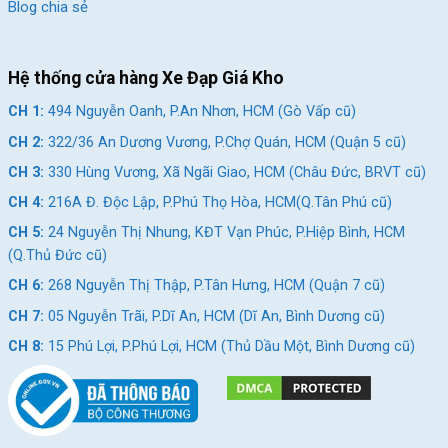
Blog chia sẻ
Hệ thống cửa hàng Xe Đạp Giá Kho
CH 1:
494 Nguyễn Oanh, P.An Nhơn, HCM (Gò Vấp cũ)
CH 2:
322/36 An Dương Vương, P.Chợ Quán, HCM (Quận 5 cũ)
CH 3:
330 Hùng Vương, Xã Ngãi Giao, HCM (Châu Đức, BRVT cũ)
CH 4:
216A Đ. Độc Lập, P.Phú Thọ Hòa, HCM(Q.Tân Phú cũ)
CH 5:
24 Nguyễn Thị Nhung, KĐT Vạn Phúc, P.Hiệp Bình, HCM
(Q.Thủ Đức cũ)
CH 6:
268 Nguyễn Thị Thập, P.Tân Hưng, HCM (Quận 7 cũ)
CH 7:
05 Nguyễn Trãi, P.Dĩ An, HCM (Dĩ An, Bình Dương cũ)
CH 8:
15 Phú Lợi, P.Phú Lợi, HCM (Thủ Dầu Một, Bình Dương cũ)