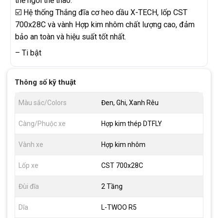
thế ngồi thể thao.
☑️ Hệ thống Thắng đĩa cơ heo dầu X-TECH, lốp CST
700x28C và vành Hợp kim nhôm chất lượng cao, đảm
bảo an toàn và hiệu suất tốt nhất.
– Ti bật
Thông số kỹ thuật
Màu sắc/Colors
Đen, Ghi, Xanh Rêu
Càng/Phuộc xe
Hợp kim thép DTFLY
Vành xe
Hợp kim nhôm
Lốp xe
CST 700x28C
Đùi đĩa
2 Tầng
Dĩa
L-TWOO R5