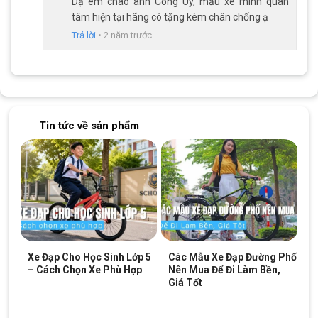
Dạ em chào anh Công Uy, mẫu xe mình quan
tâm hiện tại hãng có tặng kèm chân chống ạ
Trả lời
•
2 năm trước
Tin tức về sản phẩm
Đùi đĩa hợp kim nhôm L-TWOO, Cốt vuông, Bạc đạn
Xe được trang bị dĩa 2 tầng, líp thả 9 tầng, tối ưu hóa hiệu suất
truyền động và giúp điều chỉnh tốc độ một cách linh hoạt.
Xe Đạp Cho Học Sinh Lớp 5
Các Mẫu Xe Đạp Đường Phố
– Cách Chọn Xe Phù Hợp
Nên Mua Để Đi Làm Bền,
Giá Tốt