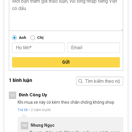
Anh
Chị
GỬI
1 bình luận
Tay đề lắc L-Twoo R5 với 2 đĩa và 9 líp
Đinh Công Uy
CU
Đùi đĩa: Đùi đĩa làm từ hợp kim nhôm L-Twoo, cốt vuông và
Khi mua xe này có kèm theo chân chống không shop
bạc đạn, mang lại sự chắc chắn và độ bền trong quá trình vận
Trả lời
•
2 năm trước
hành.
Nhung Ngọc
NN