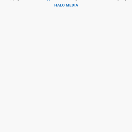
Giảm 10%
Giảm 12%
HALO MEDIA
Xe Đạp Đua Califa CR550 –
Xe Đạp Đua QT Bike
Khung Magie, LTWOO R5
GTS200 – Khung Nhôm
7.690.000
₫
6.190.000
₫
8.500.000
₫
7.000.000
₫
SKU:
R-5009
Thẻ:
Hợp Kim Nhôm
,
Xe đạp đua L-TWOO
,
Xe đạp tay đề lắc