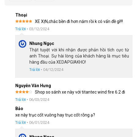
Hệ thống phanh thắng đĩa cơ heo dầu
Thoại
Xe Đạp Đua DTFLY R-5009 sử dụng hệ thống phanh đĩa cơ heo
XE XỊN,chắc bền đi hơn năm rồi k có vấn đề gì!!!
dầu, đảm bảo hiệu suất phanh mạnh mẽ và ổn định.
Được xếp
Trả lời
•
03/12/2024
hạng
5
5
sao
Hệ thống này sử dụng dầu để truyền tải lực phanh, giúp phân bổ
Nhung Ngọc
lực phanh đều và mạnh mẽ hơn, đồng thời giảm thiểu ảnh
Thật tuyệt vời khi nhận được phản hồi tích cực từ
hưởng từ bụi bẩn và độ ẩm, tăng độ bền và đảm bảo an toàn
anh Thoại. Sự hài lòng của khách hàng là mục tiêu
khi điều khiển xe.
hàng đầu của XEDAPGIAKHO!
Trả lời
•
04/12/2024
Nguyễn Văn Hưng
Shop so sánh xe này với titantec wind fire 6.2 đi
Được
Trả lời
•
06/03/2024
xếp
hạng
4
5 sao
Bảo
xe này trục cốt vuông hay trục cốt rỗng ạ?
Trả lời
•
06/01/2024