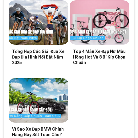
Tổng Hợp Các Giải Đua Xe
Top 4 Mẫu Xe Đạp Nữ Màu
Đạp Địa Hình Nổi Bật Năm
Hồng Hot Và 8 Bí Kíp Chọn
2025
Chuẩn
Líp thả L-Twoo 9 tầng
Sên 9 tốc độ, thiết kế chắc chắn và đáng tin cậy, giữ cho hệ
thống truyền động hoạt động trơn tru và ổn định.
Xem thêm: Một số mẫu xe đạp đua từ 5-7
triệu
Giảm 12%
Giảm 5%
Vì Sao Xe Đạp BMW Chính
Hãng Gây Sốt Toàn Cầu?