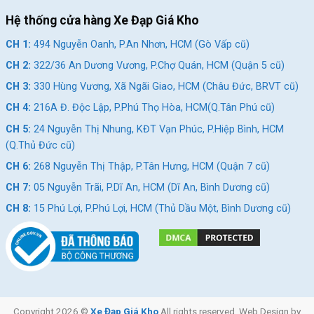
đông, pô tăng, và cọc yên nhôm cao cấp, cùng với yên bọc da
Hệ thống cửa hàng Xe Đạp Giá Kho
mang lại sự thoải mái tối đa. Vành nhôm 2 lớp và lốp CST
700x28c tạo điều kiện cho một trải nghiệm lái xe ổn định và an
CH 1:
494 Nguyễn Oanh, P.An Nhơn, HCM (Gò Vấp cũ)
toàn trên mọi địa hình. Hãy đến ngay cửa hàng
Xe Đạp Giá Kho
CH 2:
322/36 An Dương Vương, P.Chợ Quán, HCM (Quận 5 cũ)
để trải nghiệm và mua sắm. Bạn sẽ được tư vấn chi tiết để sở
CH 3:
330 Hùng Vương, Xã Ngãi Giao, HCM (Châu Đức, BRVT cũ)
hữu chiếc xe tuyệt vời này!
CH 4:
216A Đ. Độc Lập, P.Phú Thọ Hòa, HCM(Q.Tân Phú cũ)
Địa Chỉ Các Cửa Hàng Xe Đạp Giá Kho:
CH 5:
24 Nguyễn Thị Nhung, KĐT Vạn Phúc, P.Hiệp Bình, HCM
Cửa hàng xe đạp Gò Vấp:
Nhấn để xem đường đi
(Q.Thủ Đức cũ)
Cửa hàng xe đạp Quận 5:
Nhấn để xem đường đi
CH 6:
268 Nguyễn Thị Thập, P.Tân Hưng, HCM (Quận 7 cũ)
Cửa hàng xe đạp Vũng Tàu:
Nhấn để xem đường đi
CH 7:
05 Nguyễn Trãi, P.Dĩ An, HCM (Dĩ An, Bình Dương cũ)
Cửa hàng xe đạp Tân Phú:
Nhấn để xem đường đi
CH 8:
15 Phú Lợi, P.Phú Lợi, HCM (Thủ Dầu Một, Bình Dương cũ)
Cửa hàng xe đạp Thủ Đức:
Nhấn để xem đường đi
Cửa hàng xe đạp Quận 7:
Nhấn để xem đường đi
Cửa hàng xe đạp Dĩ An:
Nhấn để xem đường đi
Cửa hàng xe đạp Thủ Dầu Một:
Nhấn để xem đường đi
Copyright 2026 ©
Xe Đạp Giá Kho
All rights reserved. Web Design by