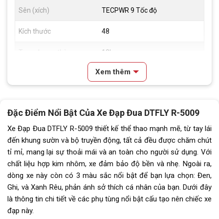
Sên (xích)
TECPWR 9 Tốc độ
Kích thước
48
Trọng lượng thùng
12kg
Xem thêm
Lưu ý
Thông số kỹ thuật có thể sẽ
được thay đổi từ nhà sản xuất
nhằm nâng cao chất lượng sản
phẩm.
Đặc Điểm Nổi Bật Của Xe Đạp Đua DTFLY R-5009
Xe Đạp Đua DTFLY R-5009 thiết kế thể thao mạnh mẽ, từ tay lái
đến khung sườn và bộ truyền động, tất cả đều được chăm chút
tỉ mỉ, mang lại sự thoải mái và an toàn cho người sử dụng. Với
chất liệu hợp kim nhôm, xe đảm bảo độ bền và nhẹ. Ngoài ra,
dòng xe này còn có 3 màu sắc nổi bật để bạn lựa chọn: Đen,
Ghi, và Xanh Rêu, phản ánh sở thích cá nhân của bạn. Dưới đây
là thông tin chi tiết về các phụ tùng nổi bật cấu tạo nên chiếc xe
đạp này.