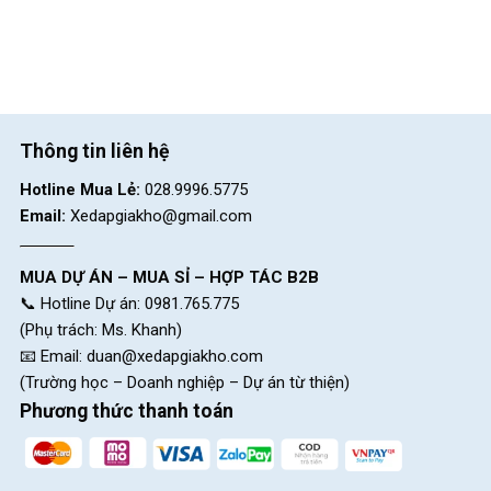
Thông tin liên hệ
Hotline Mua Lẻ:
028.9996.5775
Email:
Xedapgiakho@gmail.com
MUA DỰ ÁN – MUA SỈ – HỢP TÁC B2B
Ghi đông chất liệu hợp kim nhôm
📞 Hotline Dự án: 0981.765.775
(Phụ trách: Ms. Khanh)
Yên xe bọc da mềm cao cấp, mang lại cảm giác thoải mái tối
📧 Email:
duan@xedapgiakho.com
ưu cho người lái.
(Trường học – Doanh nghiệp – Dự án từ thiện)
Vành xe nhôm 2 lớp cao 4cm, cùng với lốp CST 700x28c, cung
Phương thức thanh toán
cấp độ bám đường tốt và ổn định cao.