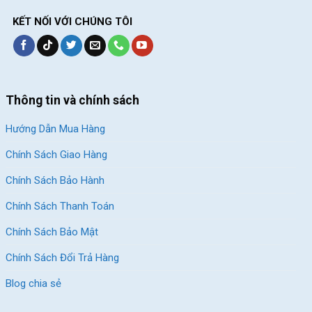
KẾT NỐI VỚI CHÚNG TÔI
Thông tin và chính sách
Hướng Dẫn Mua Hàng
Chính Sách Giao Hàng
Chính Sách Bảo Hành
Xe Đạp Đua DTFLY R-5009- Vành xe nhôm 2 lớp cao 4cm
Chính Sách Thanh Toán
Kết Luận
Chính Sách Bảo Mật
Xe Đạp Đua DTFLY R-5009 là sự kết hợp giữa hiệu suất và thiết
Chính Sách Đổi Trả Hàng
kế thể thao, khung nhôm 6061 nhẹ và bền, hệ thống phanh đĩa
Blog chia sẻ
cơ heo dầu mang lại hiệu suất phanh mạnh mẽ. Groupset L-
TWOO R5 linh hoạt và đáng tin cậy. Đồng thời, phụ tùng như ghi