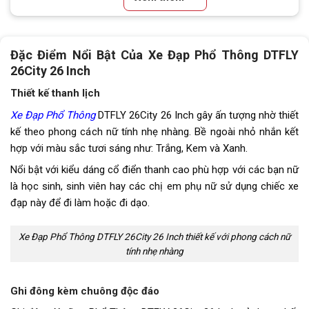
Tay đề
Tay đề vặn (1 đĩa, 6 líp)
Đặc Điểm Nổi Bật Của Xe Đạp Phổ Thông DTFLY
Tăng tốc sau (Gạt líp)
Shimano Tourney
26City 26 Inch
Đùi đĩa
Hợp kim thép, Cốt vuông, Bạc
Thiết kế thanh lịch
đạn
Xe Đạp Phổ Thông
DTFLY 26City 26 Inch gây ấn tượng nhờ thiết
kế theo phong cách nữ tính nhẹ nhàng. Bề ngoài nhỏ nhắn kết
Dĩa
1 Tầng
hợp với màu sắc tươi sáng như: Trắng, Kem và Xanh.
Líp
Líp vặn ATA, 6 tầng
Nổi bật với kiểu dáng cổ điển thanh cao phù hợp với các bạn nữ
là học sinh, sinh viên hay các chị em phụ nữ sử dụng chiếc xe
Sên (xích)
KMC 6 tốc độ
đạp này để đi làm hoặc đi dạo.
Trọng lượng xe
15.3kg
Xe Đạp Phổ Thông DTFLY 26City 26 Inch thiết kế với phong cách nữ
tính nhẹ nhàng
Trọng lượng thùng
18.5kg-136x21x78
Cọc/cốt yên
Hợp kim thép
Ghi đông kèm chuông độc đáo