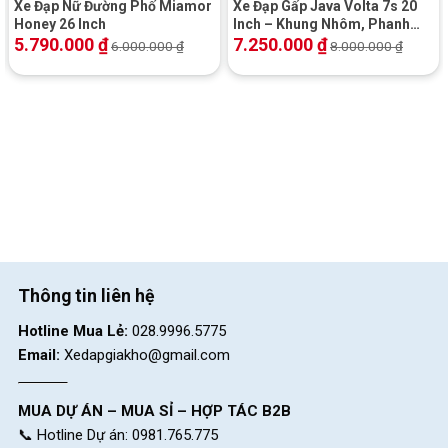
Xe Đạp Nữ Đường Phố Miamor
Xe Đạp Gấp Java Volta 7s 20
Honey 26 Inch
Inch – Khung Nhôm, Phanh
Đĩa Dầu
5.790.000
₫
7.250.000
₫
6.000.000
₫
8.000.000
₫
Bộ truyền động linh hoạt
Thông tin liên hệ
Bánh xe 26 Inch bám đường chắc chắn
Hotline Mua Lẻ:
028.9996.5775
Email:
Xedapgiakho@gmail.com
Được trang bị bộ bánh xe có kích thước 26 inch kết hợp cùng
vành nhôm cao cấp. Xe chuyển động nhẹ nhàng, duy trì sự
thăng bằng ở các địa hình khác nhau.
MUA DỰ ÁN – MUA SỈ – HỢP TÁC B2B
📞 Hotline Dự án: 0981.765.775