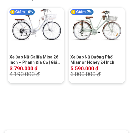
Giảm 10%
Giảm 7%
Xe Đạp Nữ Califa Misa 26
Xe Đạp Nữ Đường Phố
Inch – Phanh Đĩa Cơ | Giá
Miamor Honey 24 Inch
Rẻ | Khuyến Mãi Hot
3.790.000
₫
5.590.000
₫
4.190.000
₫
6.000.000
₫