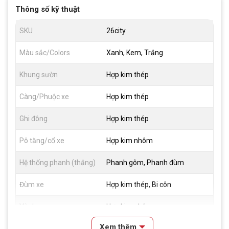
Thông số kỹ thuật
SKU
26city
Màu sắc/Colors
Xanh, Kem, Trắng
Khung sườn
Hợp kim thép
Càng/Phuộc xe
Hợp kim thép
Ghi đông
Hợp kim thép
Pô tăng/cổ xe
Hợp kim nhôm
Hệ thống phanh (thắng)
Phanh gôm, Phanh đùm
Đùm xe
Hợp kim thép, Bi côn
Vành xe
Hợp kim nhôm
Xem thêm
Lốp xe
CST 26x 1 3/8