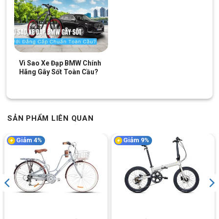
Chỉ với thao tác xoay tay đơn giản, bạn sẽ không mất quá nhiều
sức khi lên dốc nhờ xe đạp sử dụng bộ 7 líp ATA kết hợp cùng
xích xe hợp kim thép mượt linh hoạt.
Vì Sao Xe Đạp BMW Chính
Hãng Gây Sốt Toàn Cầu?
SẢN PHẨM LIÊN QUAN
Giảm 4%
Giảm 9%
Bộ truyền động 7 líp ATA linh hoạt