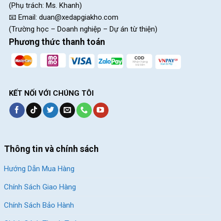
Bánh xe 26 inch vành nhôm chắc chắn
(Phụ trách: Ms. Khanh)
📧 Email:
duan@xedapgiakho.com
(Trường học – Doanh nghiệp – Dự án từ thiện)
Kết Luận
Phương thức thanh toán
Xe Đạp Phổ Thông DTFLY 26City 26 Inch thu hút mọi ánh nhìn,
nhờ lối thiết kế nhẹ nhàng và thanh lịch. Hãy nhanh tay sở hữu
chiếc xe đạp này tại
Xe Đạp Giá Kho
để hưởng được mức giá
ưu đãi ngay nhé!
KẾT NỐI VỚI CHÚNG TÔI
Xem Thêm: Các Phụ Kiện Cần Thiết Khi Đạp
Xe
Giảm 16%
Giảm 32%
Thông tin và chính sách
Hướng Dẫn Mua Hàng
Chính Sách Giao Hàng
Chính Sách Bảo Hành
Nón Bảo Hiểm Trẻ Em
Combo Phụ Kiện Xe Đạp