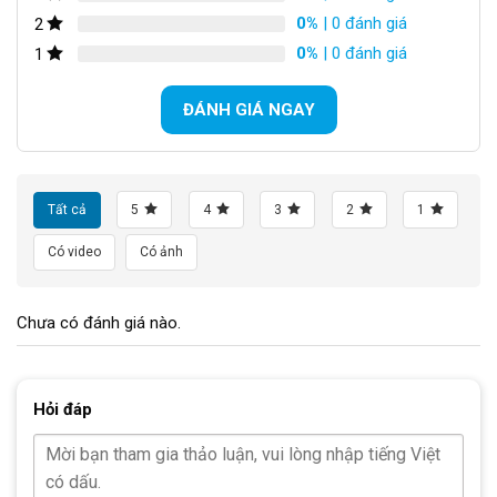
0%
| 0 đánh giá
2
0%
| 0 đánh giá
1
ĐÁNH GIÁ NGAY
Tất cả
5
4
3
2
1
Tay đề điều chỉnh dễ dàng
Có video
Có ảnh
Khung sườn hợp kim thép chắc chắn
Chưa có đánh giá nào.
Khung sườn đôi uốn cong, sử dụng chất liệu hợp kim thép bền
bỉ, có khả năng chịu trọng tải lên đến 120kg. Đảm bảo sự thoải
mái và an toàn cho việc di chuyển. Bề ngoài khung sườn được
Hỏi đáp
phủ lớp sơn bóng tĩnh điện, đổ bóng, tăng thêm tính thẩm mỹ
cho chiếc xe đạp này.