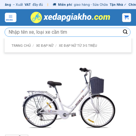
Skip
ng
– Xuất
VAT
đầy đủ
|
🚚
Miễn phí
giao hàng - Sửa Chữa
Tận Nhà
✓
Chính hã
to
content
MENU
Tìm
kiếm:
TRANG CHỦ
/
XE ĐẠP NỮ
/
XE ĐẠP NỮ TỪ 3-5 TRIỆU