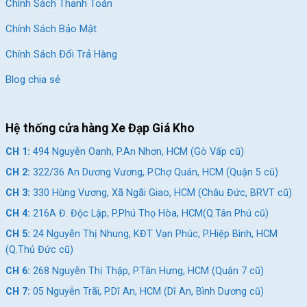
Chính Sách Thanh Toán
Fornix NM17S
699K
Chính Sách Bảo Mật
370.000
₫
699.000
₫
310.000
₫
1.027.000
₫
Chính Sách Đổi Trả Hàng
Blog chia sẻ
Địa Chỉ Các Cửa Hàng Xe Đạp Giá Kho:
CH 1:
494 Nguyễn Oanh, P.An Nhơn, HCM (Gò Vấp cũ)
Hệ thống cửa hàng Xe Đạp Giá Kho
CH 2:
322/36 An Dương Vương, P.Chợ Quán, HCM (Quận
CH 1:
494 Nguyễn Oanh, P.An Nhơn, HCM (Gò Vấp cũ)
5 cũ)
CH 2:
322/36 An Dương Vương, P.Chợ Quán, HCM (Quận 5 cũ)
CH 3:
330 Hùng Vương, Xã Ngãi Giao, HCM (Châu Đức,
BRVT cũ)
CH 3:
330 Hùng Vương, Xã Ngãi Giao, HCM (Châu Đức, BRVT cũ)
CH 4:
216A Đ. Độc Lập, P.Phú Thọ Hòa, HCM(Q.Tân Phú cũ)
CH 4:
216A Đ. Độc Lập, P.Phú Thọ Hòa, HCM(Q.Tân Phú
cũ)
CH 5:
24 Nguyễn Thị Nhung, KĐT Vạn Phúc, P.Hiệp Bình, HCM
(Q.Thủ Đức cũ)
CH 5:
24 Nguyễn Thị Nhung, KĐT Vạn Phúc, P.Hiệp Bình,
CH 6:
268 Nguyễn Thị Thập, P.Tân Hưng, HCM (Quận 7 cũ)
HCM (Q.Thủ Đức cũ)
CH 7:
05 Nguyễn Trãi, P.Dĩ An, HCM (Dĩ An, Bình Dương cũ)
CH 6:
268 Nguyễn Thị Thập, P.Tân Hưng, HCM (Quận 7