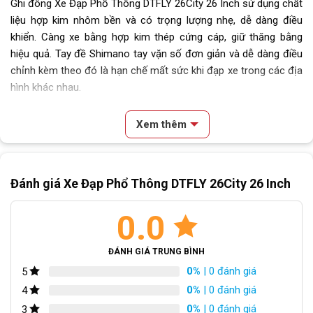
Chiều cao phù hợp
Trên 1m55
Ghi đông Xe Đạp Phổ Thông DTFLY 26City 26 Inch sử dụng chất
liệu hợp kim nhôm bền và có trọng lượng nhẹ, dễ dàng điều
Lưu ý
Thông số kỹ thuật có thể sẽ
khiển. Càng xe bằng hợp kim thép cứng cáp, giữ thăng bằng
được thay đổi từ nhà sản xuất
hiệu quả.
Tay đề Shimano tay vặn số đơn giản và dễ dàng điều
nhằm nâng cao chất lượng sản
chỉnh kèm theo đó là hạn chế mất sức khi đạp xe trong các địa
phẩm
hình khác nhau.
Xe Đạp Phổ Thông DTFLY 26City 26 Inch được chăm chút tỉ mỉ,
Xem thêm
kèm theo các tiện ích như: giỏ xe và chiếc chuông vô cùng tiện
lợi. Trang bị chiếc chuông tay mới lạ, chỉ cần vặn nhẹ tay lái bên
Nội dung chính
trái, tiếng chuông sẽ kêu vang, đảm bảo an toàn cho bạn trong
thời gian sử dụng xe đạp. Thiết kế giỏ xe bằng nhựa, tiện lợi
Đánh giá Xe Đạp Phổ Thông DTFLY 26City 26 Inch
Đặc Điểm Nổi Bật Của Xe Đạp Phổ Thông DTFLY 26City 26 Inch
trong việc đem theo đồ đạc mỗi khi sử dụng xe đạp.
Thiết kế thanh lịch
Ghi đông kèm chuông độc đáo
0.0
Khung sườn hợp kim thép chắc chắn
Ghi đông cùng giỏ xe tiện lợi
Phuộc thép cứng cáp
ĐÁNH GIÁ TRUNG BÌNH
Hệ thống phanh nhanh nhạy
Yên dày dặn thoải mái
0%
| 0 đánh giá
5
Bộ truyền động Shimano linh hoạt
0%
| 0 đánh giá
4
Bánh xe 26 Inch bám đường chắc chắn
0%
| 0 đánh giá
3
Kết Luận