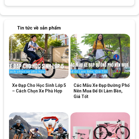
trường xe đua.
Các Đặc Điểm Của
Xe Đạp Đua Sava Colorado
Ngoại hình nổi bật
Tin tức về sản phẩm
Điểm nổi bật nhất của chiếc Xe Đạp Đua Sava Colorado này
chính là thiết kế đơn giản và màu sắc độc lạ, ngoài 2 màu đỏ,
đen truyền thống nay xe còn có thêm 2 màu xanh lục bảo và
xanh thiên thanh trông khá lạ mắt, đảm bảo sẽ thu hút ánh nhìn
của mọi người khi bạn chạy trên đường . Từ nam đến nữ chắc
hẳn đều sẽ mê mẩn chiếc xe ngay từ ánh nhìn đầu tiên.
Khung
Xe Đạp Đua Sava Colorado
Xe Đạp Cho Học Sinh Lớp 5
Các Mẫu Xe Đạp Đường Phố
– Cách Chọn Xe Phù Hợp
Nên Mua Để Đi Làm Bền,
Khung:
Sợi carbon
TORAY T800 – Japan cứng cáp và bền
Giá Tốt
bỉ.
Khung xe được thiết kế mang đậm phong cách thể thao,
khỏe khoắn nhưng trọng lượng lại nhẹ bất ngờ vì được làm từ
Carbon. Xe được phủ lớp sơn tĩnh điện bóng bẩy chống trầy
xước và có thể dễ dàng lau rửa khỏi bụi bẩn.
Bộ truyền động cao cấp, hoạt động mượt mà đến từng chi