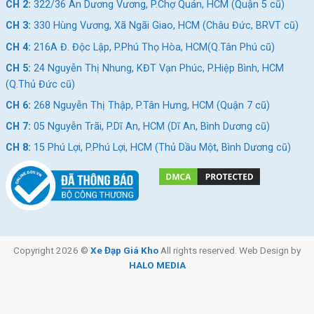
CH 2:
322/36 An Dương Vương, P.Chợ Quán, HCM (Quận 5 cũ)
CH 3:
330 Hùng Vương, Xã Ngãi Giao, HCM (Châu Đức, BRVT cũ)
CH 4:
216A Đ. Độc Lập, P.Phú Thọ Hòa, HCM(Q.Tân Phú cũ)
CH 5:
24 Nguyễn Thị Nhung, KĐT Vạn Phúc, P.Hiệp Bình, HCM
(Q.Thủ Đức cũ)
CH 6:
268 Nguyễn Thị Thập, P.Tân Hưng, HCM (Quận 7 cũ)
CH 7:
05 Nguyễn Trãi, P.Dĩ An, HCM (Dĩ An, Bình Dương cũ)
CH 8:
15 Phú Lợi, P.Phú Lợi, HCM (Thủ Dầu Một, Bình Dương cũ)
Copyright 2026 ©
Xe Đạp Giá Kho
All rights reserved. Web Design by
HALO MEDIA