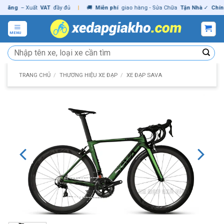
Skip
ng
– Xuất
VAT
đầy đủ
|
🚚
Miễn phí
giao hàng - Sửa Chữa
Tận Nhà
✓
Chính hã
to
content
MENU
Tìm
kiếm:
TRANG CHỦ
/
THƯƠNG HIỆU XE ĐẠP
/
XE ĐẠP SAVA