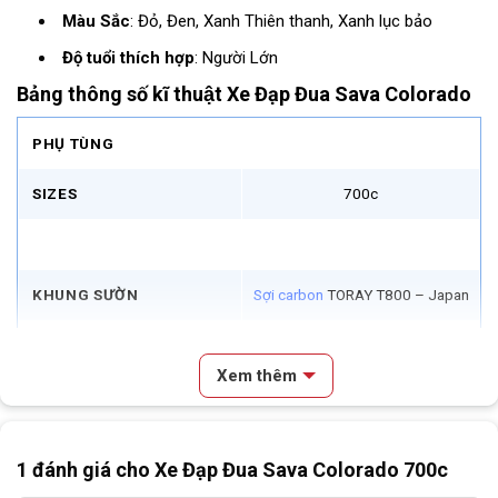
Màu Sắc
: Đỏ, Đen, Xanh Thiên thanh, Xanh lục bảo
Độ tuổi thích hợp
: Người Lớn
Bảng thông số kĩ thuật Xe Đạp Đua Sava Colorado
PHỤ TÙNG
SIZES
700c
KHUNG SƯỜN
Sợi carbon
TORAY T800 – Japan
Phuộc đơ, sợi carbon TORAY
PHUỘC/FORK
T800 – Japan
Xem thêm
GHI ĐÔNG
Sợi carbon TORAY T800 – Japan
Nội dung chính
1 đánh giá cho
Xe Đạp Đua Sava Colorado 700c
PÔ TĂNG
SAVA RACING HI-SPEED
Review Xe Đạp Đua Sava Colorado
Giới Thiệu Tổng Quan Xe Đạp Đua Sava Colorado