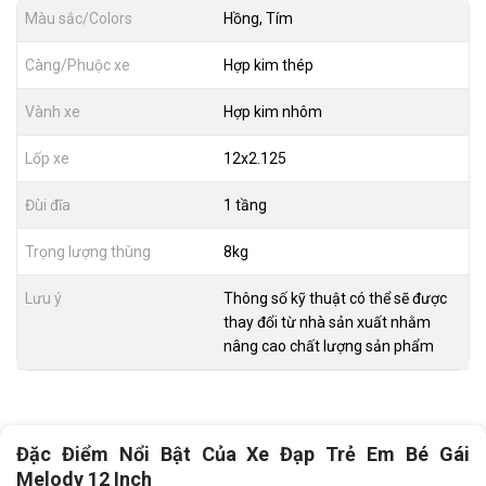
Màu sắc/Colors
Hồng, Tím
Càng/Phuộc xe
Hợp kim thép
Vành xe
Hợp kim nhôm
Lốp xe
12x2.125
Đùi đĩa
1 tầng
Trọng lượng thùng
8kg
Lưu ý
Thông số kỹ thuật có thể sẽ được
thay đổi từ nhà sản xuất nhằm
nâng cao chất lượng sản phẩm
Đặc Điểm Nổi Bật Của Xe Đạp Trẻ Em Bé Gái
Melody 12 Inch