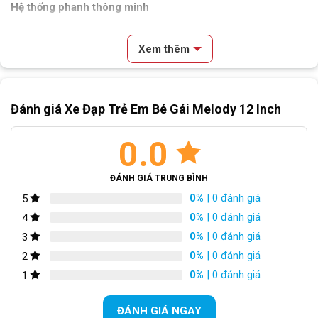
Hệ thống phanh thông minh
Trang bị hệ thống phanh an toàn với phanh gôm bánh trước và
phanh đùm bánh sau. Giúp bé dễ dàng kiểm soát tốc độ và
Xem thêm
đảm bảo an toàn trong mọi hoàn cảnh.
Nội dung chính
Đánh giá Xe Đạp Trẻ Em Bé Gái Melody 12 Inch
Đặc Điểm Nổi Bật Của Xe Đạp Trẻ Em Bé Gái Melody 12 Inch
Thiết kế năng động
Hệ thống phanh thông minh
0.0
Kích cỡ bánh 12 inch
Kết Luận
ĐÁNH GIÁ TRUNG BÌNH
0%
| 0 đánh giá
5
0%
| 0 đánh giá
4
0%
| 0 đánh giá
3
0%
| 0 đánh giá
2
0%
| 0 đánh giá
1
Phanh vành đảm bảo an toàn cho các bé
ĐÁNH GIÁ NGAY