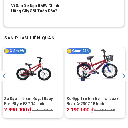
Vì Sao Xe Đạp BMW Chính
Hãng Gây Sốt Toàn Cầu?
SẢN PHẨM LIÊN QUAN
Giảm 9%
Giảm 23%
Xe Đạp Trẻ Em Royal Baby
Xe Đạp Trẻ Em Bé Trai Jazz
FreeStyle FS7 14 Inch
Bear A-2307 18 Inch
2.890.000
₫
2.190.000
₫
3.190.000
₫
2.850.000
₫