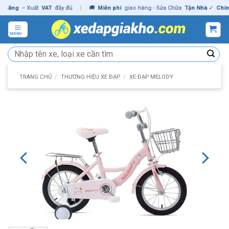
Skip
ng
– Xuất
VAT
đầy đủ
|
🚚
Miễn phí
giao hàng - Sửa Chữa
Tận Nhà
✓
Chính hã
to
content
MENU
Tìm
kiếm:
TRANG CHỦ
/
THƯƠNG HIỆU XE ĐẠP
/
XE ĐẠP MELODY