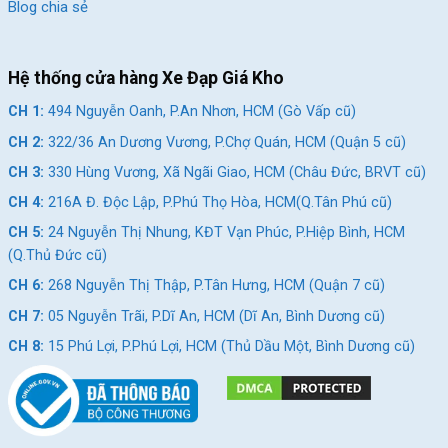
Blog chia sẻ
Hệ thống cửa hàng Xe Đạp Giá Kho
CH 1:
494 Nguyễn Oanh, P.An Nhơn, HCM (Gò Vấp cũ)
CH 2:
322/36 An Dương Vương, P.Chợ Quán, HCM (Quận 5 cũ)
CH 3:
330 Hùng Vương, Xã Ngãi Giao, HCM (Châu Đức, BRVT cũ)
CH 4:
216A Đ. Độc Lập, P.Phú Thọ Hòa, HCM(Q.Tân Phú cũ)
CH 5:
24 Nguyễn Thị Nhung, KĐT Vạn Phúc, P.Hiệp Bình, HCM
(Q.Thủ Đức cũ)
CH 6:
268 Nguyễn Thị Thập, P.Tân Hưng, HCM (Quận 7 cũ)
CH 7:
05 Nguyễn Trãi, P.Dĩ An, HCM (Dĩ An, Bình Dương cũ)
CH 8:
15 Phú Lợi, P.Phú Lợi, HCM (Thủ Dầu Một, Bình Dương cũ)