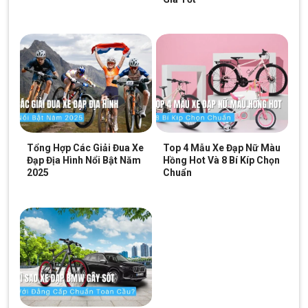
Xe Đạp Trẻ Em Xaming Baga 12 Inch
Xe Đạp Cho Bé Gái JsXiong 2305 12 Inch
SKU:
12G43
Tổng Hợp Các Giải Đua Xe
Top 4 Mẫu Xe Đạp Nữ Màu
Đạp Địa Hình Nổi Bật Năm
Hồng Hot Và 8 Bí Kíp Chọn
2025
Chuẩn