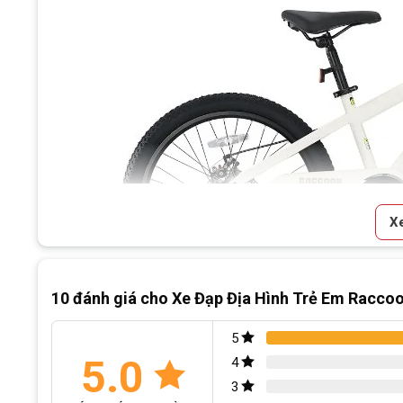
X
Nội dung chính
10 đánh giá cho
Xe Đạp Địa Hình Trẻ Em Raccoo
Đặc Điểm Nổi Bật Của Xe Đạp Địa Hình Trẻ Em Raccoon Dason 
Thiết kế thể thao, màu sắc đa dạng
Khung và phuộc bền chắc
5
Ghi đông và cổ lái linh hoạt
5.0
4
Hệ thống phanh an toàn
3
Lốp 22 inch chống trượt