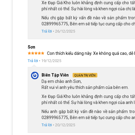
Xe Đạp Giá Kho luôn khẳng định cung cấp cho tấ
Trắng:
toát lên sự tinh tế, thanh lịch, phù hợp với n
phí nhất có thể. Sự hài lòng và khen ngợi của chị 
Đen:
mạnh mẽ, cá tính mang lại phong cách “cool ngầ
Nếu chị gặp bất kỳ vấn đề nào về sản phẩm trong
Xanh dương:
tươi mới, trẻ trung, gợi cảm giác tràn đ
02899965775, Bên em sẽ tiếp tục cung cấp cho chị
Trả lời
•
26/12/2025
Nhờ sự đa dạng này, bé thích sự dịu dàng hay cá tính, nă
sắc phù hợp, đáp ứng được sở thích và phong cách của trẻ
Sơn
Khung và phuộc bền chắc
Con thích kiểu dáng này. Xe không quá cao, dễ 
Được xếp
Trả lời
•
19/12/2025
Độ bền của xe đạp Dason 22 inch chính là khung hợp kim th
hạng
5
5
sao
đảm bảo chiếc xe không bị biến dạng sau quá trình sử dụn
Biên Tập Viên
được tăng tính thẩm mỹ, hạn chế bám bụi.
QUẢN TRỊ VIÊN
Dạ em chào anh Sơn,
Rất vui vì anh yêu thích sản phẩm của bên em.
Xe Đạp Giá Kho luôn khẳng định cung cấp cho tấ
phí nhất có thể. Sự hài lòng và khen ngợi của anh 
Nếu anh gặp bất kỳ vấn đề nào về sản phẩm trong
02899965775, Bên em sẽ tiếp tục cung cấp cho an
Trả lời
•
20/12/2025