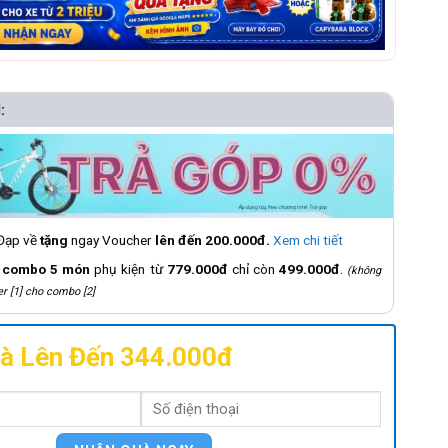
:
 Đạp về
tặng
ngay Voucher
lên đến 200.000đ.
Xem chi tiết
á
combo 5 món
phụ kiện từ
779.000đ
chỉ còn
499.000đ
.
(không
r [1] cho combo [2]
à Lên Đến 344.000đ