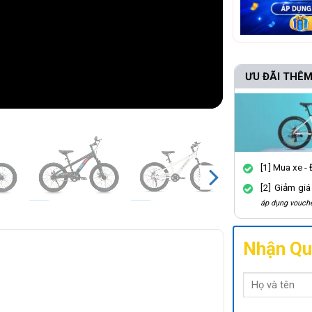
ƯU ĐÃI THÊM
[1] Mua xe -
[2] Giảm gi
áp dụng vouche
Nhận Qu