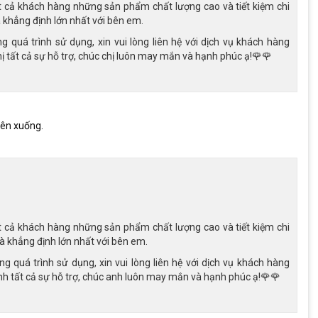
t cả khách hàng những sản phẩm chất lượng cao và tiết kiệm chi
hững bé yêu thích sự gọn gàng và sang trọng.
là khẳng định lớn nhất với bên em.
u” cho bé trai năng động.
 quá trình sử dụng, xin vui lòng liên hệ với dịch vụ khách hàng
ầy năng lượng, phù hợp cho cả bé trai lẫn bé gái.
 tất cả sự hỗ trợ, chúc chị luôn may mắn và hạnh phúc ạ!🌹🌹
ng động, xe đạp Raccoon Dason 22 inch đều có thể tìm được màu
.
lên xuống.
ép cao cấp. Chất liệu vừa chắc chắn, có khả năng chịu lực tốt,
g lâu dài. Các đường dây được đi âm khung giúp tổng thể xe đạp
t cả khách hàng những sản phẩm chất lượng cao và tiết kiệm chi
là khẳng định lớn nhất với bên em.
 quá trình sử dụng, xin vui lòng liên hệ với dịch vụ khách hàng
h tất cả sự hỗ trợ, chúc anh luôn may mắn và hạnh phúc ạ!🌹🌹