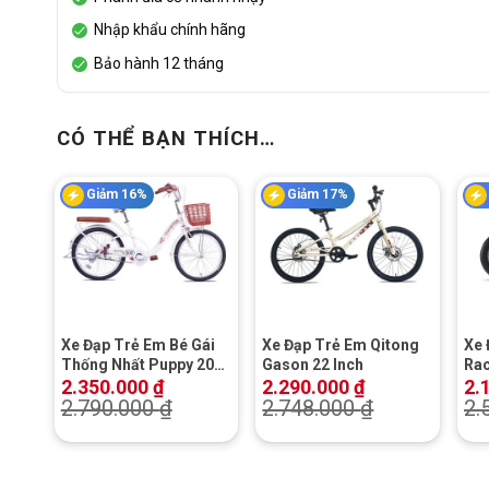
Nhập khẩu chính hãng
Bảo hành 12 tháng
CÓ THỂ BẠN THÍCH…
Giảm 16%
Giảm 17%
+
+
Xe Đạp Trẻ Em Bé Gái
Xe Đạp Trẻ Em Qitong
Xe 
Thống Nhất Puppy 20
Gason 22 Inch
Rac
Inch
2.350.000
₫
2.290.000
₫
2.
2.790.000
₫
2.748.000
₫
2.