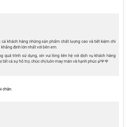
t cả khách hàng những sản phẩm chất lượng cao và tiết kiệm chi
là khẳng định lớn nhất với bên em.
 quá trình sử dụng, xin vui lòng liên hệ với dịch vụ khách hàng
 tất cả sự hỗ trợ, chúc chị luôn may mắn và hạnh phúc ạ!🌹🌹
xe đạp Raccoon Dason 22 inch
i chân.
ng màu sắc. Xe đạp Dason có tới 4 phiên bản màu, mỗi màu lại
i thích sự ngọt ngào, dễ thương.