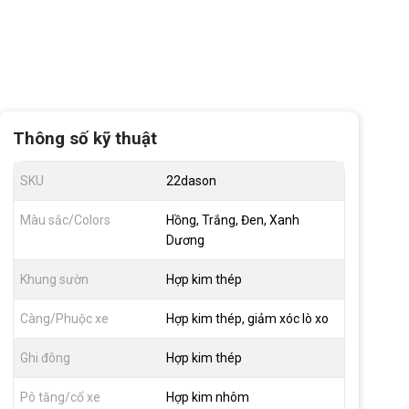
Thông số kỹ thuật
SKU
22dason
Màu sắc/Colors
Hồng, Trắng, Đen, Xanh
Dương
Khung sườn
Hợp kim thép
Càng/Phuộc xe
Hợp kim thép, giảm xóc lò xo
Ghi đông
Hợp kim thép
Pô tăng/cổ xe
Hợp kim nhôm