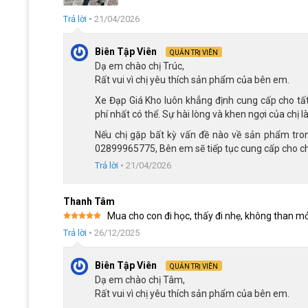
Trả lời
•
21/04/2026
Biên Tập Viên
QUẢN TRỊ VIÊN
Dạ em chào chị Trúc,
Rất vui vì chị yêu thích sản phẩm của bên em.
Xe Đạp Giá Kho luôn khẳng định cung cấp cho tấ
phí nhất có thể. Sự hài lòng và khen ngợi của chị 
Nếu chị gặp bất kỳ vấn đề nào về sản phẩm trong
02899965775, Bên em sẽ tiếp tục cung cấp cho chị
Trả lời
•
21/04/2026
Thanh Tâm
Màu sắc thời trang của 
Mua cho con đi học, thấy đi nhẹ, không than mỏ
Được xếp
Trả lời
•
26/12/2025
hạng
5
5
sao
Xe đạp được nhiều phụ huynh lựa chọn bởi sự đa dạng tro
Biên Tập Viên
QUẢN TRỊ VIÊN
thể hiện một cá tính riêng biệt:
Dạ em chào chị Tâm,
Hồng:
nhẹ nhàng và đáng yêu rất hợp với những bé gá
Rất vui vì chị yêu thích sản phẩm của bên em.