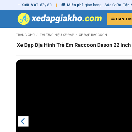
Skip
ng
– Xuất
VAT
đầy đủ
|
🚚
Miễn phí
giao hàng - Sửa Chữa
Tận Nhà
✓
to
content
DANH M
TRANG CHỦ
/
THƯƠNG HIỆU XE ĐẠP
/
XE ĐẠP RACCOON
Xe Đạp Địa Hình Trẻ Em Raccoon Dason 22 Inch