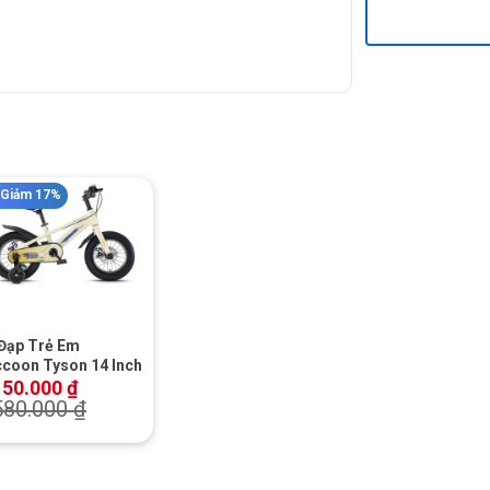
Giảm 17%
+
Đạp Trẻ Em
coon Tyson 14 Inch
150.000
₫
580.000
₫