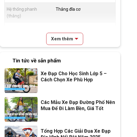
Hệ thống phanh
Thắng đĩa cơ
(thắng)
Đùm xe
Hợp kim thép , Bi côn, 36H
Xem thêm
Vành xe
Hợp kim nhôm, 2cm
Lốp xe
22x2.125
Tin tức về sản phẩm
Đùi đĩa
Hợp Kim Thép , cốt vuông,
Xe Đạp Cho Học Sinh Lớp 5 –
Bạc đạn
Cách Chọn Xe Phù Hợp
Dĩa
1 tầng
Líp
1 tầng
Các Mẫu Xe Đạp Đường Phố Nên
Mua Để Đi Làm Bền, Giá Tốt
Kích thước
22 inch
Yên
Da thể thao
Tổng Hợp Các Giải Đua Xe Đạp