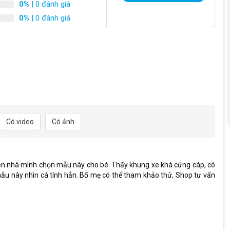
son 22 inch sở hữu vẻ ngoài thời thượng
0%
| 0 đánh giá
ch
0%
| 0 đánh giá
phong cách địa hình khỏe khoắn, mang lại vẻ ngoài mạnh mẽ và
, vui chơi hay tham gia các hoạt động ngoài trời.
Có video
Có ảnh
ên nhà mình chọn mẫu này cho bé. Thấy khung xe khá cứng cáp, có
 mẫu này nhìn cá tính hẳn. Bố mẹ có thể tham khảo thử, Shop tư vấn