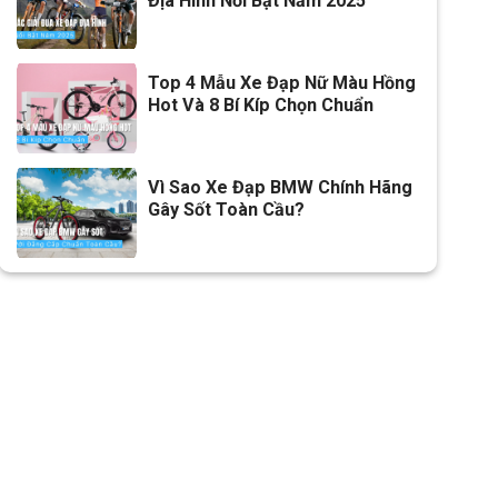
Địa Hình Nổi Bật Năm 2025
Cọc/cốt yên
Hợp kim thép
Lưu ý
Thông số kỹ thuật có thể sẽ
Top 4 Mẫu Xe Đạp Nữ Màu Hồng
được thay đổi từ nhà sản xuất
Hot Và 8 Bí Kíp Chọn Chuẩn
nhằm nâng cao chất lượng
sản phẩm
Vì Sao Xe Đạp BMW Chính Hãng
Gây Sốt Toàn Cầu?