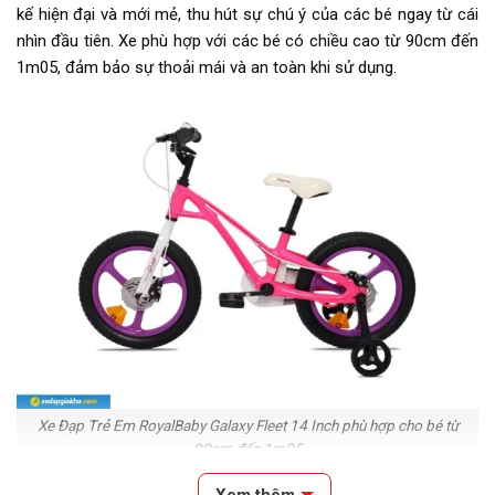
kế hiện đại và mới mẻ, thu hút sự chú ý của các bé ngay từ cái
nhìn đầu tiên. Xe phù hợp với các bé có chiều cao từ 90cm đến
Yên
ROYALMG
1m05, đảm bảo sự thoải mái và an toàn khi sử dụng.
Cọc/cốt yên
Hợp kim thép
Chiều cao phù hợp
Từ 90cm - 1m05
Lưu ý
Thông số kỹ thuật có thể sẽ
được thay đổi từ nhà sản xuất
nhằm nâng cao chất lượng sản
phẩm
Xe Đạp Trẻ Em RoyalBaby Galaxy Fleet 14 Inch phù hợp cho bé từ
90cm đến 1m05