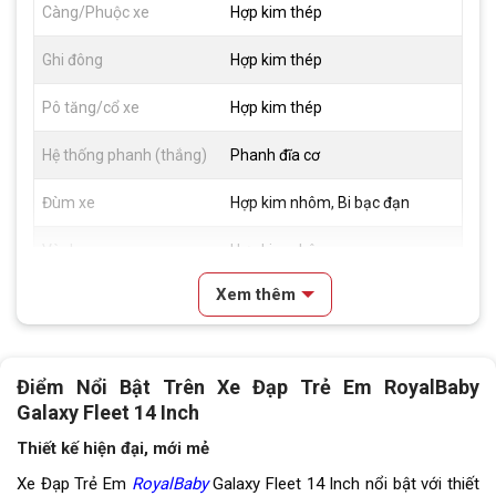
Càng/Phuộc xe
Hợp kim thép
Ghi đông
Hợp kim thép
Pô tăng/cổ xe
Hợp kim thép
Hệ thống phanh (thắng)
Phanh đĩa cơ
Đùm xe
Hợp kim nhôm, Bi bạc đạn
Vành xe
Hợp kim nhôm
Xem thêm
Lốp xe
14x2.125
Đùi đĩa
Hợp kim thép, Bi côn
Điểm Nổi Bật Trên Xe Đạp Trẻ Em RoyalBaby
Dĩa
1 tầng
Galaxy Fleet 14 Inch
Trọng lượng xe
10,5kg
Thiết kế hiện đại, mới mẻ
Xe Đạp Trẻ Em
RoyalBaby
Galaxy Fleet 14 Inch nổi bật với thiết
Trọng lượng thùng
10kg-90x19x50