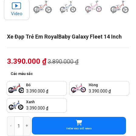
Video
Xe Đạp Trẻ Em RoyalBaby Galaxy Fleet 14 Inch
3.390.000
₫
3.890.000
₫
Các màu sắc
Đỏ
Hồng
3.390.000
₫
3.390.000
₫
Xanh
3.390.000
₫
Xe Đạp Trẻ Em RoyalBaby Galaxy Fleet 14 Inch số lượng
THÊM VÀO GIỎ HÀNG