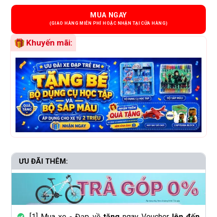
MUA NGAY
Khuyến mãi:
ƯU ĐÃI THÊM:
[1] Mua xe - Đạp về
tặng
ngay Voucher
lên đến