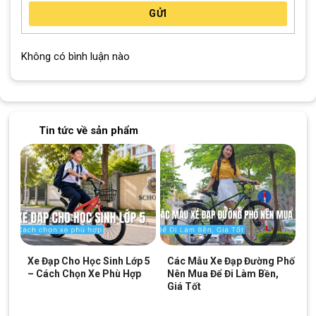
GỬI
Bánh phụ tiện lợi giúp bé tập luyện giữ thăng bằng hiệu quả
Không có bình luận nào
Phanh đĩa cơ nhạy
Hệ thống phanh đĩa cơ của mẫu
xe đạp trẻ em
này rất nhạy,
giúp bé dễ dàng kiểm soát tốc độ và dừng xe một cách an
toàn. Điều này đặc biệt quan trọng khi bé mới bắt đầu học đạp
Tin tức về sản phẩm
xe.
Xe Đạp Cho Học Sinh Lớp 5
Các Mẫu Xe Đạp Đường Phố
– Cách Chọn Xe Phù Hợp
Nên Mua Để Đi Làm Bền,
Giá Tốt