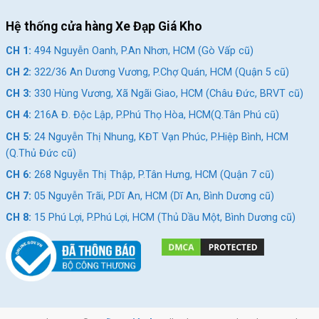
Hệ thống cửa hàng Xe Đạp Giá Kho
CH 1:
494 Nguyễn Oanh, P.An Nhơn, HCM (Gò Vấp cũ)
CH 2:
322/36 An Dương Vương, P.Chợ Quán, HCM (Quận 5 cũ)
CH 3:
330 Hùng Vương, Xã Ngãi Giao, HCM (Châu Đức, BRVT cũ)
CH 4:
216A Đ. Độc Lập, P.Phú Thọ Hòa, HCM(Q.Tân Phú cũ)
CH 5:
24 Nguyễn Thị Nhung, KĐT Vạn Phúc, P.Hiệp Bình, HCM
(Q.Thủ Đức cũ)
CH 6:
268 Nguyễn Thị Thập, P.Tân Hưng, HCM (Quận 7 cũ)
CH 7:
05 Nguyễn Trãi, P.Dĩ An, HCM (Dĩ An, Bình Dương cũ)
CH 8:
15 Phú Lợi, P.Phú Lợi, HCM (Thủ Dầu Một, Bình Dương cũ)